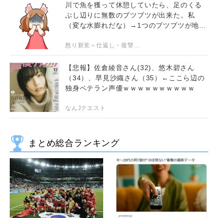
川で魚を獲って休憩していたら、足のくる
出すん
ぶし辺りに無数のブツブツが出来た。私
（変な水膨れだな）→1つのブツブツが地面
に落ちてうにょうにょ動き出し…
怒り新党～仕返し・復讐・修羅場まとめ～
【悲報】佐倉綾音さん(32)、悠木碧さん
（34）、早見沙織さん（35）←ここら辺の
独身ベテラン声優ｗｗｗｗｗｗｗｗｗｗ
なんJクエスト
まとめ総合ランキング