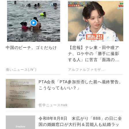
中国のビーチ。ゴミだらけ
【悲報】テレ東・田中瞳ア
ナ、ロケ中の「勝手に撮影
する人」に苦言「面識のな
い方にカメラを向けられる
痛いニュース(ﾉ∀`)
アルファルファモザイク＠ネットニュースのまとめ
のは恐怖」
PTA会長「PTA参加拒否した親へ最終警告。
こうなってもいい？」
哲学ニュースnwk
令和8年8月8日 末広がり「888」の日に全
国の婚姻窓口が大行列＆芸能人も結婚ラッ