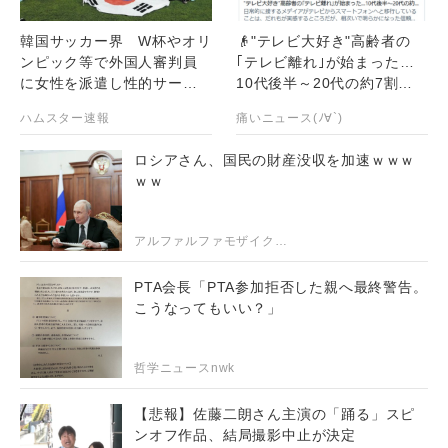
韓国サッカー界 W杯やオリ
👴"テレビ大好き"高齢者の
ンピック等で外国人審判員
｢テレビ離れ｣が始まった…
に女性を派遣し性的サービ
10代後半～20代の約7割
スで買収していた 今まで
が"ほぼ見ない"
ハムスター速報
痛いニュース(ﾉ∀`)
の不可解なジャッジの真相
が明らかに
ロシアさん、国民の財産没収を加速ｗｗｗ
ｗｗ
アルファルファモザイク＠ネットニュースのまとめ
PTA会長「PTA参加拒否した親へ最終警告。
こうなってもいい？」
哲学ニュースnwk
【悲報】佐藤二朗さん主演の「踊る」スピ
ンオフ作品、結局撮影中止が決定