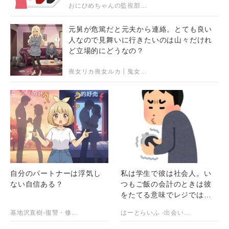
おにひめちゃんの監視部屋-生活まとめ・ニュース・面白ネタのシェアサイト-
元舅が危篤だと元夫から連絡。とても良い
人なので見舞いに行きたいのは山々だけれ
ど立場的にどうなの？
喪女リカ喪女ルカ┃鬼女・生活系まとめサイト
自分のパートナーは浮気し
私は学生で彼は社会人。い
ない自信ある？
つもご飯の会計のときは彼
をたてる意味でレジでは財
布を出さず、店を出てから
基地沢直樹-復讐・修羅場・DQN返し【2chスカッとする話まとめ】
はーとらいふ -出会い・子育て・生活系まとめ-
半額を出す。例えば会計
6000円だったら、3000円を