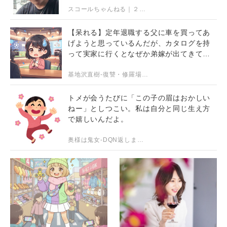
スコールちゃんねる｜２ちゃんまとめブログ
【呆れる】定年退職する父に車を買ってあ
げようと思っているんだが、カタログを持
って実家に行くとなぜか弟嫁が出てきて車
を提案してきた。
基地沢直樹-復讐・修羅場・DQN返し【2chスカッとする話まとめ】
トメが会うたびに「この子の眉はおかしい
ねー」としつこい。私は自分と同じ生え方
で嬉しいんだよ。
奥様は鬼女-DQN返しまとめ-