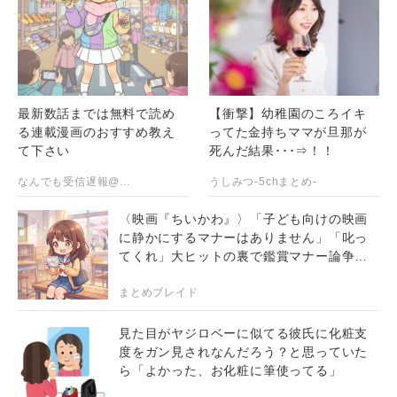
最新数話までは無料で読め
【衝撃】幼稚園のころイキ
る連載漫画のおすすめ教え
ってた金持ちママが旦那が
て下さい
死んだ結果･･･⇒！！
なんでも受信遅報@なんJ・おんJまとめ
うしみつ-5chまとめ-
〈映画『ちいかわ』〉「子ども向けの映画
に静かにするマナーはありません」「叱っ
てくれ」大ヒットの裏で鑑賞マナー論争が
白熱
まとめブレイド
見た目がヤジロベーに似てる彼氏に化粧支
度をガン見されなんだろう？と思っていた
ら「よかった、お化粧に筆使ってる」