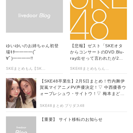
ゆいゆいのお姉ちゃん初登
【悲報】ゼスト「SKEオタ
場ｷﾀ━━━━(ﾟ
からコンサートのDVD.Blu-
∀ﾟ)━━━━!!
ray出せって言われたが2千
かかるしペイできないから
SKEまとめもん【SKE48のまとめ】
SKE48まとめもらんだむ
作れない」
【SKE48卒業生】2月5日まとめ！竹内舞伊
賀嵐マイアニメPV声優決定！▽ 中西優香ウ
ォーブレシュウ・サイトウ！▽ 梅本まどか
三重県月刊オートバイ撮影！▽矢方美紀＆
二村春香！
SKE48まとめ ブリダス48
【重要】 サイト移転のお知らせ