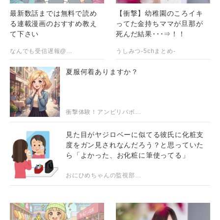
最新数話までは無料で読め
【衝撃】幼稚園のころイキ
る連載漫画のおすすめ教え
ってた金持ちママが旦那が
て下さい
死んだ結果･･･⇒！！
なんでも受信遅報@なんJ・おんJまとめ
うしみつ-5chまとめ-
夏服何着ありますか？
衝撃体験！アンビリバボー｜浮気・修羅場・スカッとまとめ
見た目がヤジロベーに似てる彼氏に化粧支
度をガン見されなんだろう？と思っていた
ら「よかった、お化粧に筆使ってる」
おにひめちゃんの監視部屋-生活まとめ・ニュース・面白ネタのシェアサイト-