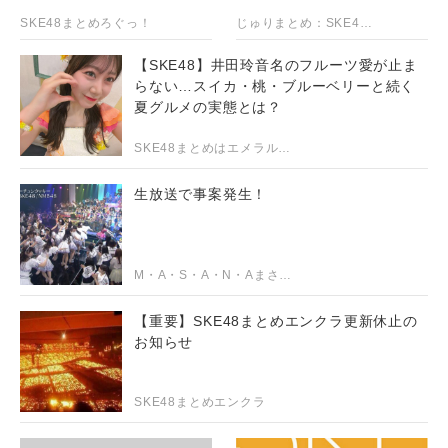
SKE48まとめろぐっ！
じゅりまとめ：SKE48松井珠理奈関連まとめサイト
【SKE48】井田玲音名のフルーツ愛が止ま
らない…スイカ・桃・ブルーベリーと続く
夏グルメの実態とは？
SKE48まとめはエメラルド（まとえめ）
生放送で事案発生！
M・A・S・A・N・Aまさにゃああああああああああ☆ミ
【重要】SKE48まとめエンクラ更新休止の
お知らせ
SKE48まとめエンクラ