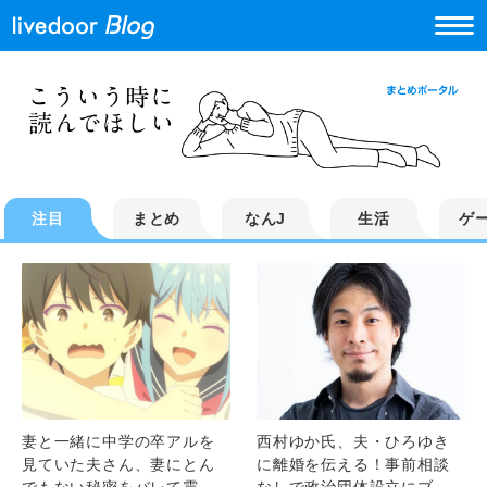
注目
まとめ
なんJ
生活
ゲ
妻と一緒に中学の卒アルを
西村ゆか氏、夫・ひろゆき
見ていた夫さん、妻にとん
に離婚を伝える！事前相談
でもない秘密をバレて震え
なしで政治団体設立にブチ