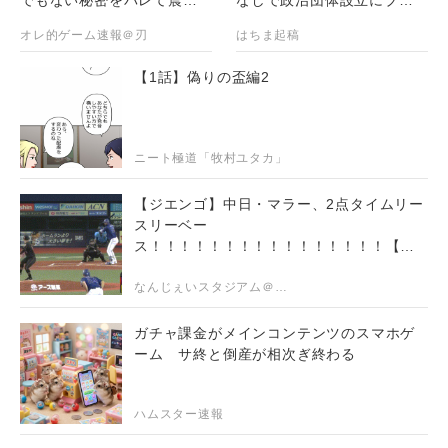
る・・・
ギレ
オレ的ゲーム速報＠刃
はちま起稿
【1話】偽りの盃編2
ニート極道「牧村ユタカ」
【ジエンゴ】中日・マラー、2点タイムリー
スリーベー
ス！！！！！！！！！！！！！！！！【阪
神対中日18回戦】
なんじぇいスタジアム＠なんJまとめ
ガチャ課金がメインコンテンツのスマホゲ
ーム サ終と倒産が相次ぎ終わる
ハムスター速報