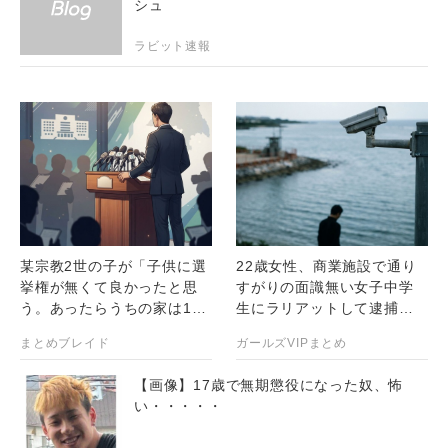
シュ
ラビット速報
某宗教2世の子が「子供に選
22歳女性、商業施設で通り
挙権が無くて良かったと思
すがりの面識無い女子中学
う。あったらうちの家は10
生にラリアットして逮捕さ
人兄弟とかになっていたと
れる
まとめブレイド
ガールズVIPまとめ
思うよ」と真顔で言ってい
た話「血の気が引いた」
【画像】17歳で無期懲役になった奴、怖
「こ...
い・・・・・