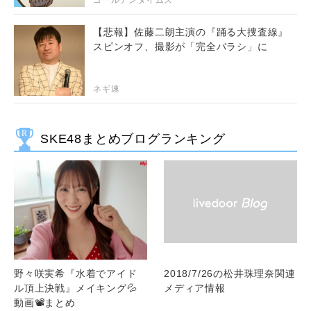
ゴールデンタイムズ
【悲報】佐藤二朗主演の『踊る大捜査線』
スピンオフ、撮影が「完全バラシ」に
ネギ速
SKE48まとめブログランキング
野々咲実希『水着でアイド
2018/7/26の松井珠理奈関連
ル頂上決戦』メイキング💦
メディア情報
動画📽️まとめ