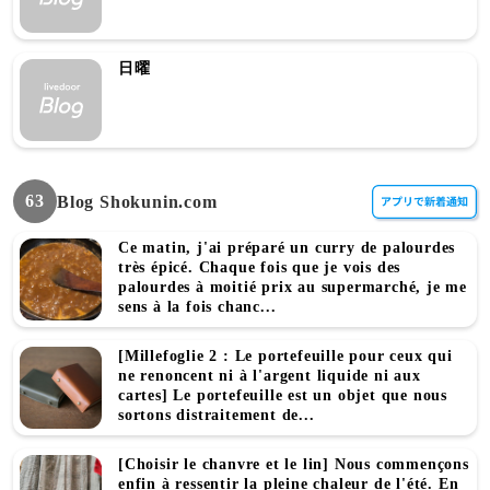
日曜
63
Blog Shokunin.com
Ce matin, j'ai préparé un curry de palourdes
très épicé. Chaque fois que je vois des
palourdes à moitié prix au supermarché, je me
sens à la fois chanc...
[Millefoglie 2 : Le portefeuille pour ceux qui
ne renoncent ni à l'argent liquide ni aux
cartes] Le portefeuille est un objet que nous
sortons distraitement de...
[Choisir le chanvre et le lin] Nous commençons
enfin à ressentir la pleine chaleur de l'été. En