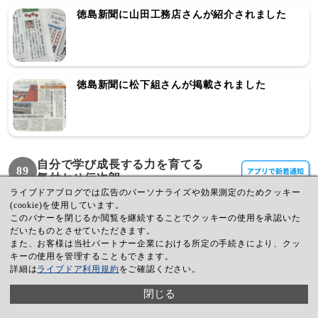
徳島新聞に山田工務店さんが紹介されました
徳島新聞に松下組さんが掲載されました
自分で学び成長する力を育てる
89
気付かせ伝次朗
ライブドアブログでは広告のパーソナライズや効果測定のためクッキー
思考ノイズを消せ
(cookie)を使用しています。
このバナーを閉じるか閲覧を継続することでクッキーの使用を承認いた
だいたものとさせていただきます。
また、お客様は当社パートナー企業における所定の手続きにより、クッ
キーの使用を管理することもできます。
詳細は
ライブドア利用規約
をご確認ください。
何をなぜやりたいのか
閉じる