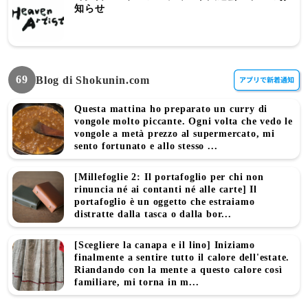
知らせ
69
Blog di Shokunin.com
Questa mattina ho preparato un curry di
vongole molto piccante. Ogni volta che vedo le
vongole a metà prezzo al supermercato, mi
sento fortunato e allo stesso ...
[Millefoglie 2: Il portafoglio per chi non
rinuncia né ai contanti né alle carte] Il
portafoglio è un oggetto che estraiamo
distratte dalla tasca o dalla bor...
[Scegliere la canapa e il lino] Iniziamo
finalmente a sentire tutto il calore dell'estate.
Riandando con la mente a questo calore così
familiare, mi torna in m...