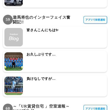
遊馬将也のインターフェイス奮
59
闘記!!
皆さんこんにちは✨
お久しぶりです…
負けなしですが…
～「UR賃貸住宅 」空室速報～
60