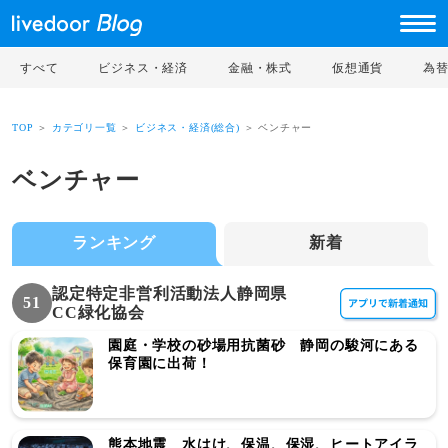
すべて
ビジネス・経済
金融・株式
仮想通貨
為
TOP
＞
カテゴリ一覧
＞
ビジネス・経済(総合)
＞ ベンチャー
ベンチャー
ランキング
新着
認定特定非営利活動法人静岡県
51
CC緑化協会
園庭・学校の砂場用抗菌砂 静岡の駿河にある
保育園に出荷！
熊本地震 水はけ、保温、保湿、ヒートアイラ