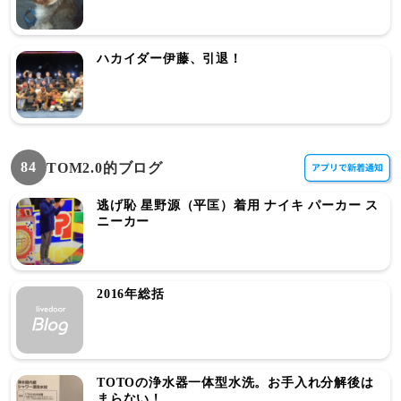
ハカイダー伊藤、引退！
84
TOM2.0的ブログ
逃げ恥 星野源（平匡）着用 ナイキ パーカー ス
ニーカー
2016年総括
TOTOの浄水器一体型水洗。お手入れ分解後は
まらない！