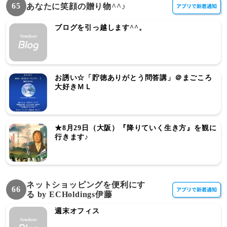
65
あなたに笑顔の贈り物^^♪
ブログを引っ越します^^。
お誘い☆「貯徳ありがとう問答講」＠まごころ
大好きＭＬ
★8月29日（大阪）『降りていく生き方』を観に
行きます♪
ネットショッピングを便利にす
66
る by ECHoldings伊藤
週末オフィス