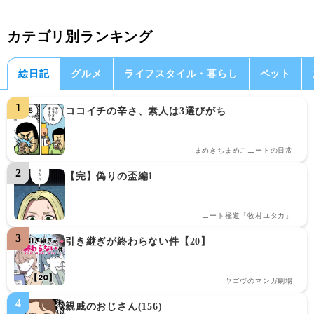
カテゴリ別ランキング
絵日記
グルメ
ライフスタイル・暮らし
ペット
ココイチの辛さ、素人は3選びがち
まめきちまめこニートの日常
【完】偽りの盃編1
ニート極道「牧村ユタカ」
引き継ぎが終わらない件【20】
ヤゴヴのマンガ劇場
親戚のおじさん(156)