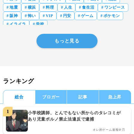
地震
横浜
料理
人生
食生活
ワンピース
阪神
怖い
VIP
円安
ゲーム
ポケモン
イライラ
学校
もっと見る
ランキング
総合
ブロガー
記事
急上昇
小学校講師、とんでもない所からのタレコミが
あり児童ポルノ禁止法違反で逮捕
オレ的ゲーム速報＠刃