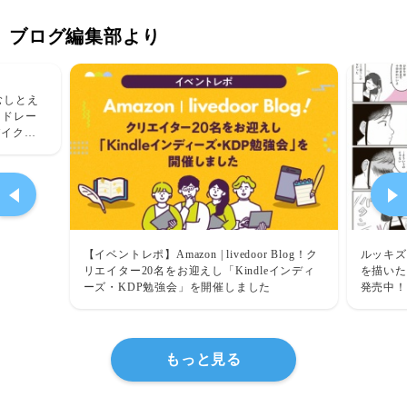
ブログ編集部より
むしとえ
ードレー
バイクレ
【イベントレポ】Amazon | livedoor Blog！ク
ルッキズ
リエイター20名をお迎えし「Kindleインディ
を描いた
ーズ・KDP勉強会」を開催しました
発売中！
もっと見る