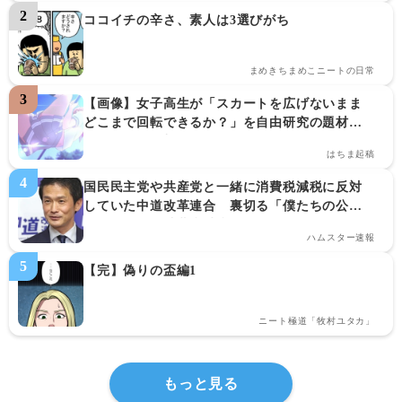
ココイチの辛さ、素人は3選びがち
まめきちまめこニートの日常
【画像】女子高生が「スカートを広げないまま
どこまで回転できるか？」を自由研究の題材に
する　→　衝撃の結果はこちらｗｗｗｗｗｗ
はちま起稿
国民民主党や共産党と一緒に消費税減税に反対
していた中道改革連合　裏切る「僕たちの公約
はこれからも消費税減税です！！！」
ハムスター速報
【完】偽りの盃編1
ニート極道「牧村ユタカ」
もっと見る