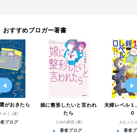
おすすめブロガー著書
震がおきたら
娘に整形したいと言われ
夫婦レベル１
たら
０
オミ (著)
うみの韻花 (著)
えむふじん
著者ブログ
著者ブログ
著者ブ