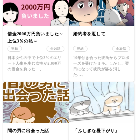
借金2000万円負いました～
婚約者を返して
上位3％の私～
完結
全26話
完結
全20話
日本女性の中で上位3%のエリ
10年付き合った彼氏からプロポ
ート人生を歩む女性が2,000万
ーズを受けたミキ。しかし、翌
の借金を負った…。
日になって彼氏が姿を消し
た…。
闇の男に出会った話
「ふしぎな昼下がり」