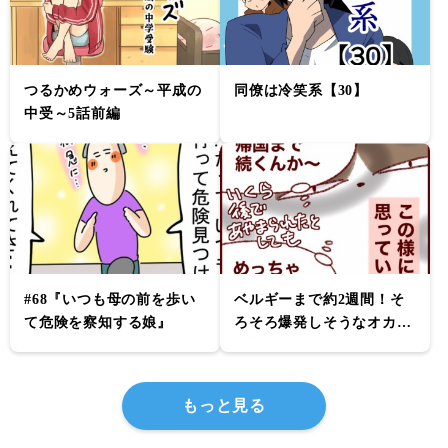
つるかめウォーズ～平成の
同僚は冷笑系【30】
中受～5話前編
#68『いつも母の前を歩い
ベルギーまで約2週間！そ
て危険を察知する娘』
ろそろ爆発しそうなオカン
の話
もっと見る