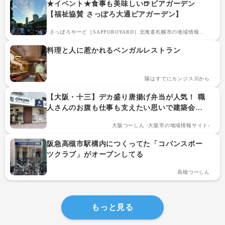
★イベント★食事も美味しい🍺ビアガーデン
【福祉協賛 さっぽろ大通ビアガーデン】
さっぽろやーど［SAPPOROYARD］北海道札幌市の地域情報サイ
ト
料理と人に惹かれるベンガルレストラン
陽はすでにカンジス川から
【大阪・十三】デカ盛り唐揚げ弁当が人気！ 職
人さんのお腹も仕事も支えたい思いで建築会社
が始めた「職人弁当」が凄い！
大阪つーしん -大阪市の地域情報サイト-
阪急高槻市駅構内につくってた「コパンスポー
ツクラブ」がオープンしてる
高槻つーしん
もっと見る