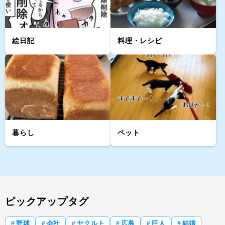
絵日記
料理・レシピ
暮らし
ペット
ピックアップタグ
野球
会社
ヤクルト
広島
巨人
結婚