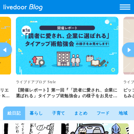
ライブドアブログ Style
ライブ
！クリエ
【開催レポート】第一回『「読者に愛され、企業に
ピッ
・KD
選ばれる」タイアップ術勉強会』の様子をお見せし
もみ
ます！
絵日記
暮らし
子育て
まとめ
フード
地域