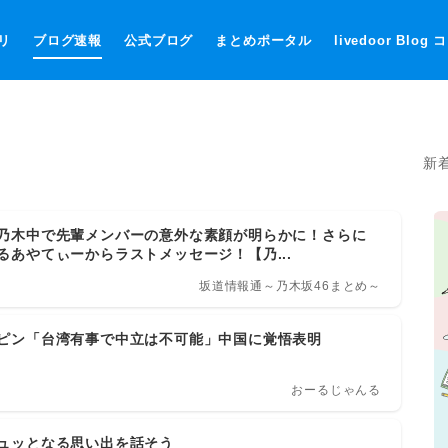
リ
ブログ速報
公式ブログ
まとめポータル
livedoor Blog
新
乃木中で先輩メンバーの意外な素顔が明らかに！さらに
るあやてぃーからラストメッセージ！【乃...
坂道情報通～乃木坂46まとめ～
ピン「台湾有事で中立は不可能」中国に覚悟表明
おーるじゃんる
ュッとなる思い出を話そう