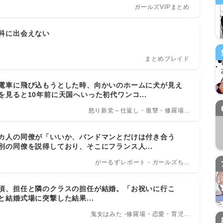
ガールズVIPまとめ
科に出会えない
まとめブレイド
電車に飛び込もうとした時、向かいのホームに犬が見え
を見ると10年前に天国へいった初代ワンコ...
怒り新党～仕返し・復讐・修羅場...
カ人の同僚が「いいか、バンドマンとだけは付き合う
別の同僚を説得しており、そこにフランス人...
がーるずレポート - ガールズち...
頃、担任と隣のクラスの担任が結婚。「お祝いに行こ
と結婚式場に突撃した結果...
鬼女はみた -修羅場・恋愛・育児...