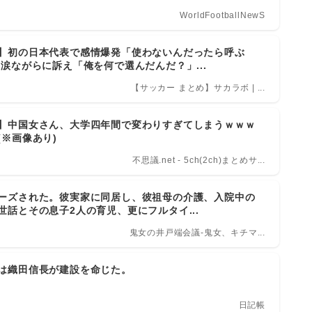
WorldFootballNewS
】初の日本代表で感情爆発「使わないんだったら呼ぶ
 涙ながらに訴え「俺を何で選んだんだ？」...
【サッカー まとめ】サカラボ | ...
】中国女さん、大学四年間で変わりすぎてしまうｗｗｗ
(※画像あり)
不思議.net - 5ch(2ch)まとめサ...
ーズされた。彼実家に同居し、彼祖母の介護、入院中の
世話とその息子2人の育児、更にフルタイ...
鬼女の井戸端会議-鬼女、キチマ...
は織田信長が建設を命じた。
日記帳