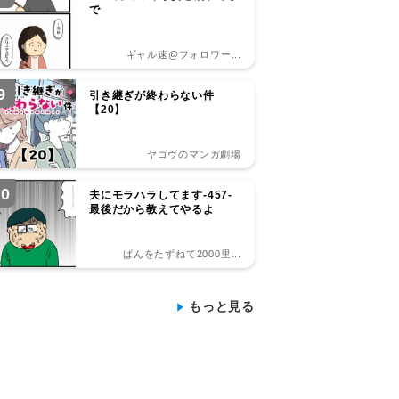
で
ギャル速@フォロワー...
9
引き継ぎが終わらない件
【20】
ヤゴヴのマンガ劇場
10
夫にモラハラしてます-457-
最後だから教えてやるよ
ぱんをたずねて2000里...
もっと見る