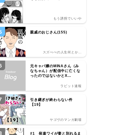
もう誘拐でいいや
5
親戚のおじさん(155)
スズぺぺの人生何とか...
6
元キャバ嬢のMINAさん（み
なちゃん）が配信中に亡くな
ったのではないかとX...
ラビット速報
7
引き継ぎが終わらない件
【19】
ヤゴヴのマンガ劇場
8
#1 発達ワイが妻と別れるま