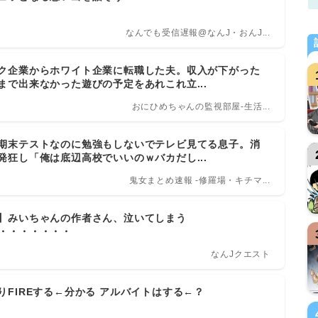
なんでも受信遅報@なんJ・おんJ...
ク企業からホワイト企業に転職した夫。収入が下がった
まで出来なかった遊びの予定をあれこれ立...
おにひめちゃんの監視部屋-生活...
期末テストなのに勉強もしないでテレビ見てる息子。消
発狂し「俺は底辺高校でいいのｗバカだし...
鬼女まとめ速報 -修羅場・キチマ...
】みいちゃんの作者さん、泣いてしまう
・・・・・・・・
なんJクエスト
りFIREする←分かる アルバイトはする←？