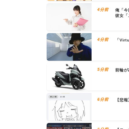
4分前
俺「今
彼女「
4分前
「Vir
5分前
前輪が
6分前
【悲報