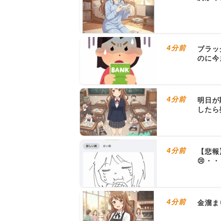
4分前
ブラッ
のに今
4分前
明日が
したら
4分前
【悲報
😢・
4分前
金溜ま