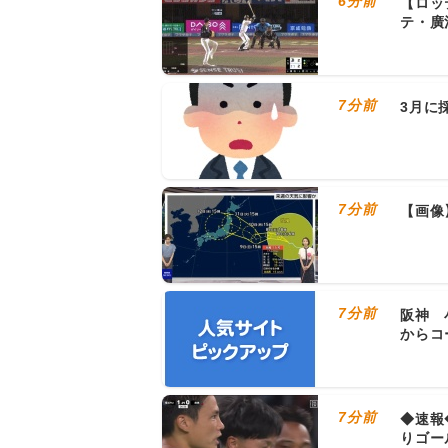
6分前
【ロッ
テ・廣
7分前
3月に
7分前
【画像
7分前
阪神 
からコ
7分前
◆速報
りゴー