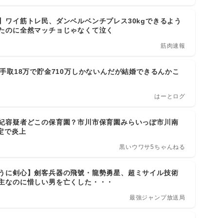
】ワイ筋トレ民、ダンベルベンチプレス30kgできるよう
たのに全然マッチョじゃなくて泣く
筋肉速報
で手取18万で貯金710万しかないんだが結婚できるんかこ
はーとログ
紀容疑者どこの保育園？市川市保育園みらいっぽ市川南
特定で炎上
黒いウワサ5ちゃんねる
うに剣心】劍客兵器の飛號・龍勢勇星、超ミサイル技術
主なのに惜しい男を亡くした・・・
最強ジャンプ放送局