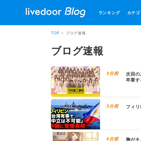
ランキング
カテゴ
TOP
＞ ブログ速報
ブログ速報
3分前
次回の
卒業す
3分前
フィリ
4分前
胸がキ