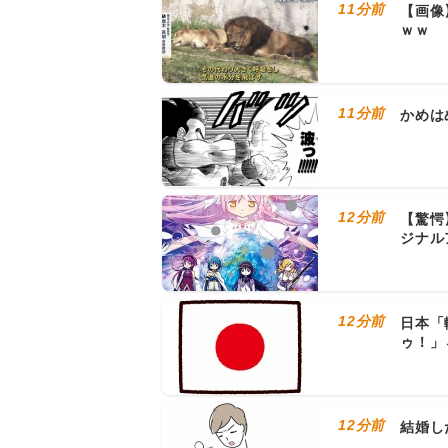
11分前
【画像
ｗｗ
11分前
かめは
12分前
【驚愕
ジナル
12分前
日本「
ゥ！」
12分前
結婚し