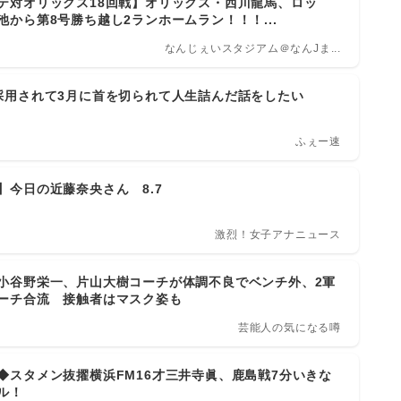
テ対オリックス18回戦】オリックス・西川龍馬、ロッ
池から第8号勝ち越し2ランホームラン！！！...
なんじぇいスタジアム＠なんJま...
採用されて3月に首を切られて人生詰んだ話をしたい
ふぇー速
】今日の近藤奈央さん 8.7
激烈！女子アナニュース
小谷野栄一、片山大樹コーチが体調不良でベンチ外、2軍
ーチ合流 接触者はマスク姿も
芸能人の気になる噂
◆スタメン抜擢横浜FM16才三井寺眞、鹿島戦7分いきな
ル！