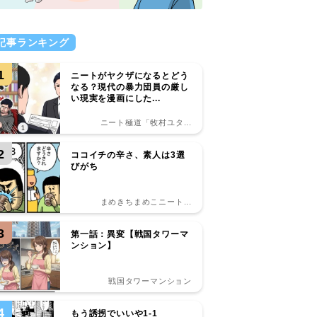
記事ランキング
1
ニートがヤクザになるとどう
なる？現代の暴力団員の厳し
い現実を漫画にした...
ニート極道「牧村ユタ...
2
ココイチの辛さ、素人は3選
びがち
まめきちまめこニート...
3
第一話：異変【戦国タワーマ
ンション】
戦国タワーマンション
4
もう誘拐でいいや1-1