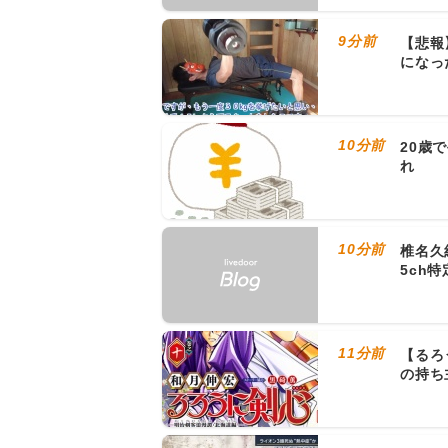
9分前
【悲報
になっ
10分前
20歳
れ
10分前
椎名久
5ch
11分前
【るろ
の持ち