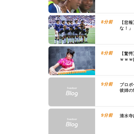
8分前
【悲報
な！」
8分前
【驚愕
ｗｗｗ
9分前
プロポ
彼姉の
9分前
清水寺