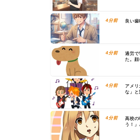
4分前
良い歯
4分前
過労で
た。顔
4分前
アメリ
な」と
4分前
高校の
う！」