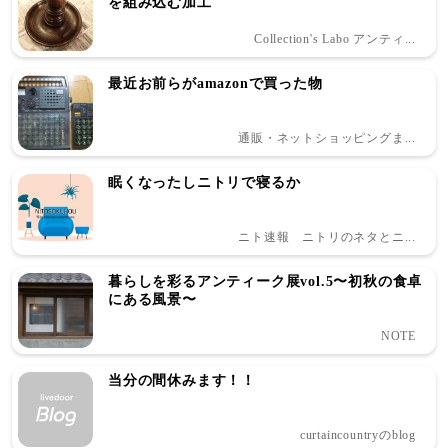
を組み込む加工
Collection's Labo アンティ...
最近お前らがamazonで買った物
通販・ネットショッピングま...
眠くなったしニトリで寝るか
ニト速報 ニトリのネタとニ...
暮らしを彩るアンティーク展vol.5〜初秋の食卓
にある風景〜
NOTE
当分の間休みます！！
curtaincountryのblog