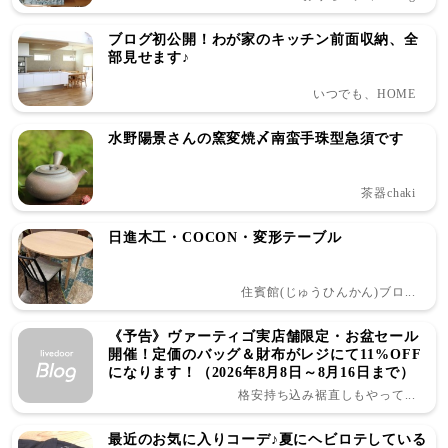
ブログ初公開！わが家のキッチン前面収納、全
部見せます♪
いつでも、HOME
水野陽景さんの窯変焼〆南蛮手珠型急須です
茶器chaki
日進木工・COCON・変形テーブル
住賓館(じゅうひんかん)ブロ...
《予告》ヴァーティゴ実店舗限定・お盆セール
開催！定価のバッグ＆財布がレジにて11%OFF
になります！（2026年8月8日～8月16日まで）
格安持ち込み裾直しもやって...
最近のお気に入りコーデ♪夏にヘビロテしている