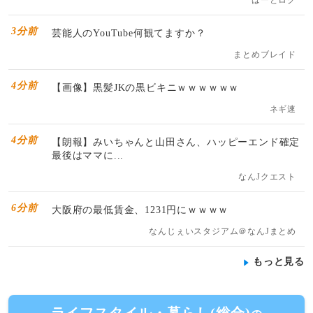
はーとログ
3分前
芸能人のYouTube何観てますか？
まとめブレイド
4分前
【画像】黒髪JKの黒ビキニｗｗｗｗｗｗ
ネギ速
4分前
【朗報】みいちゃんと山田さん、ハッピーエンド確定
最後はママに...
なんJクエスト
6分前
大阪府の最低賃金、1231円にｗｗｗｗ
なんじぇいスタジアム＠なんJまとめ
もっと見る