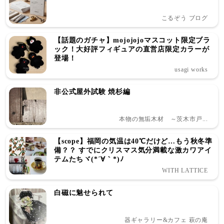
こるぞう ブログ
【話題のガチャ】mojojojoマスコット限定ブラ
ック！大好評フィギュアの直営店限定カラーが
登場！
usagi works
非公式屋外試験 焼杉編
本物の無垢木材 ～茨木市戸...
【scope】福岡の気温は40℃だけど…もう秋冬準
備？？ すでにクリスマス気分満載な激カワアイ
テムたちヾ(*´∀｀*)ﾉ
WITH LATTICE
白磁に魅せられて
器ギャラリー&カフェ 萩の庵