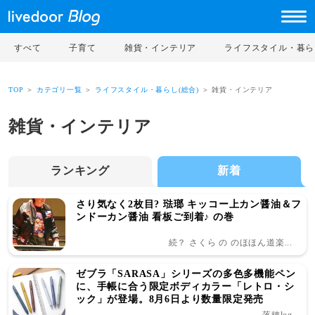
すべて
子育て
雑貨・インテリア
ライフスタイル・暮ら
TOP
＞
カテゴリ一覧
＞
ライフスタイル・暮らし(総合)
＞ 雑貨・インテリア
雑貨・インテリア
ランキング
新着
さり気なく2枚目? 琺瑯 キッコー上カン醤油＆フ
ンドーカン醤油 看板ご到着♪ の巻
続？ さくら の のほほん道楽...
ゼブラ「SARASA」シリーズの多色多機能ペン
に、手帳に合う限定ボディカラー「レトロ・シ
ック」が登場。8月6日より数量限定発売