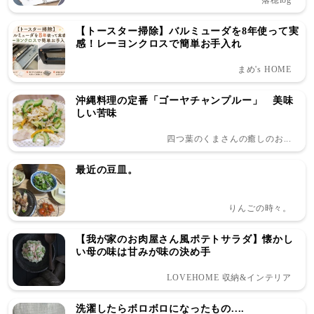
落穂log
【トースター掃除】バルミューダを8年使って実
感！レーヨンクロスで簡単お手入れ
まめ's HOME
沖縄料理の定番「ゴーヤチャンプルー」 美味
しい苦味
四つ葉のくまさんの癒しのお...
最近の豆皿。
りんごの時々。
【我が家のお肉屋さん風ポテトサラダ】懐かし
い母の味は甘みが味の決め手
LOVEHOME 収納&インテリア
洗濯したらボロボロになったもの....