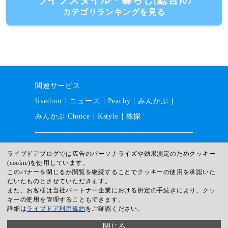
ライフスタイル・暮らし(総合)
の
カテゴリランキングを見る
関連サービス
livedoor
ニュース
Peachy
みんかぶ
みんかぶ Choice
Kstyle
株探
運営会社
採用情報
利用規約
ライブドアブログでは広告のパーソナライズや効果測定のためクッキー
(cookie)を使用しています。
ガイドライン
サイトマップ
このバナーを閉じるか閲覧を継続することでクッキーの使用を承認いた
プライバシー
ヘルプ
だいたものとさせていただきます。
また、お客様は当社パートナー企業における所定の手続きにより、クッ
© livedoor
キーの使用を管理することもできます。
詳細は
ライブドア利用規約
をご確認ください。
閉じる