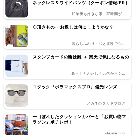
ネックレス＆ワイドパンツ［クーポン情報/PR］
10年後も好きな家 家時間が...
◇頂きもの···お返しは何にしようかな？
暮らしふわり～和と北欧でシ...
スタンプカードの断捨離 ＋ 楽天で気になるもの
暮らしとわたし＊50代からシ...
コダック『ポラマックスプロ』偏光レンズ
メガネのタカヤブログ
一目ぼれしたクッションカバーと「お買い物マ
ラソン」ポチレポ！
etusivu note