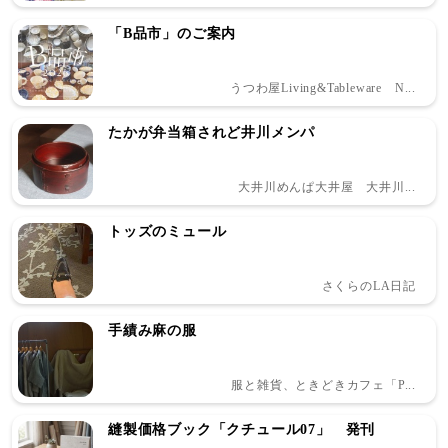
「B品市」のご案内
うつわ屋Living&Tableware N...
たかが弁当箱されど井川メンパ
大井川めんぱ大井屋 大井川...
トッズのミュール
さくらのLA日記
手績み麻の服
服と雑貨、ときどきカフェ「P...
縫製価格ブック「クチュール07」 発刊