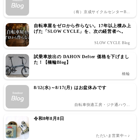
（有）京成サイクルセンターB...
自転車屋をゼロから作らない。17年以上積み上
げた「SLOW CYCLE」を、次の経営者へ。
SLOW CYCLE Blog
試乗車放出の DAHON Defter 価格を下げまし
た！【橋輪Blog】
橋輪
8/12(水)～8/17(月) はお盆休みです
自転車快適工房・ジテ通ハウ...
令和8年8月8日
ただいま営業中～♪