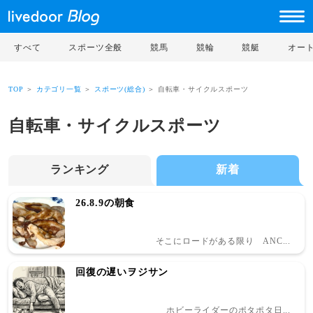
すべて
スポーツ全般
競馬
競輪
競艇
オー
TOP
＞
カテゴリ一覧
＞
スポーツ(総合)
＞ 自転車・サイクルスポーツ
自転車・サイクルスポーツ
ランキング
新着
26.8.9の朝食
そこにロードがある限り ANC...
回復の遅いヲジサン
ホビーライダーのポタポタ日...