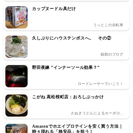
カップヌードル具だけ
うっとこの自転車
久しぶりにハウステンボスへ。 その②
銭助のブログ
野田夜練 ”インナーソール効果？”
ロードレーサーでいこう！
こがね 高松桜町店：おろしぶっかけ
さぬきうどんによるカーボロ...
Amazonでホエイプロテインを安く買う方法｜
時々現れる「格安品」を狙う！