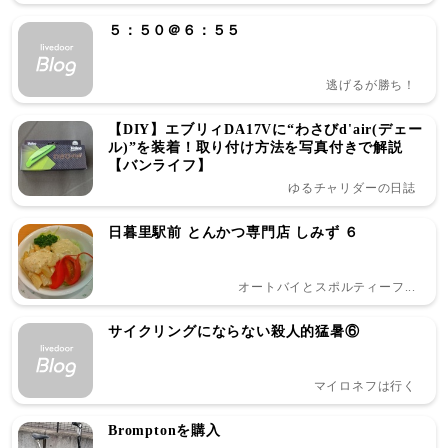
５：５０＠６：５５
逃げるが勝ち！
【DIY】エブリィDA17Vに“わさびd'air(デェー
ル)”を装着！取り付け方法を写真付きで解説
【バンライフ】
ゆるチャリダーの日誌
日暮里駅前 とんかつ専門店 しみず ６
オートバイとスポルティーフ...
サイクリングにならない殺人的猛暑⑥
マイロネフは行く
Bromptonを購入