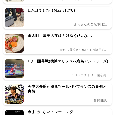
LIVE❗️でした（Max:31.7℃）
まっさんの自転車日記
田舎町・清里の夜はふけゆく(*v.v)。。
大名古屋発BROMPTON旅日記♪
Jリー開幕戦(横浜マリノスvs鹿島アントラーズ)
STIファクトリー備忘録
今中大介氏が語るツール•ド•フランスの裏側と
実情
貧脚日記
今までにないトレーニング