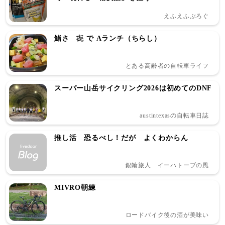
えふえふぶろぐ
鮨さゝ㐂 で Aランチ（ちらし）
とある高齢者の自転車ライフ
スーパー山岳サイクリング2026は初めてのDNF
austintexasの自転車日誌
推し活 恐るべし！だが よくわからん
銀輪旅人 イーハトーブの風
MIVRO朝練
ロードバイク後の酒が美味い