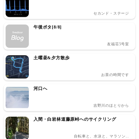
セカンド・ステージ
午後ポタ[8/8]
友福荘5号室
土曜昼&夕方散歩
お茶の時間です
河口へ
吉野川のほとりから
入間・白岩林道藤原峠へのサイクリング
自転車と、水泳と、マラソン...