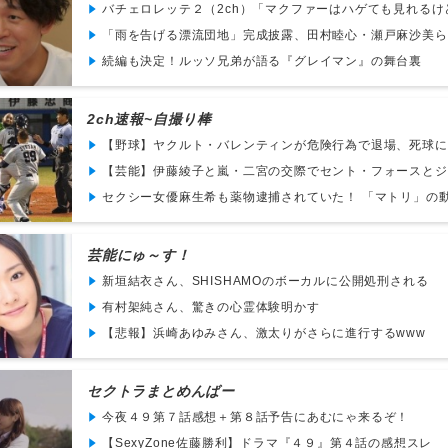
バチェロレッテ２（2ch）「マクファーはハゲても見れるけど
「雨を告げる漂流団地」完成披露、田村睦心・瀬戸麻沙美らが“
続編も決定！ルッソ兄弟が語る『グレイマン』の舞台裏
2ch速報~自撮り棒
【野球】ヤクルト・バレンティンが危険行為で退場、死球にヘ
【芸能】伊藤綾子と嵐・二宮の交際でセント・フォースとジャ
セクシー女優麻生希も薬物逮捕されていた！ 「マトリ」の動き
芸能にゅ～す！
新垣結衣さん、SHISHAMOのボーカルに公開処刑される
有村架純さん、驚きの心霊体験明かす
【悲報】浜崎あゆみさん、激太りがさらに進行するwww
セクトラまとめんばー
今夜４９第７話感想＋第８話予告にあむにゃ来るぞ！
【SexyZone佐藤勝利】ドラマ『４９』第４話の感想スレ