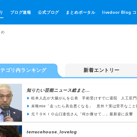
リ
ブログ速報
公式ブログ
まとめポータル
livedoor Blog
とめ
カテゴリ内ランキング
新着エントリー
知りたい芸能ニュース総まと...
松本人志が大腸がんを公表 手術受けすでに退院 人工肛門
未唯mie「走ったら具合悪くなる」 意外？実は苦手なこと
元ＴＯＫＩＯ山口達也さん「何か痩せて…」最新姿に反響
terracehouse_lovelog