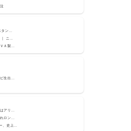
泣
ン...
ニ...
Ａ製...
生出...
アリ...
ロン...
、史上...