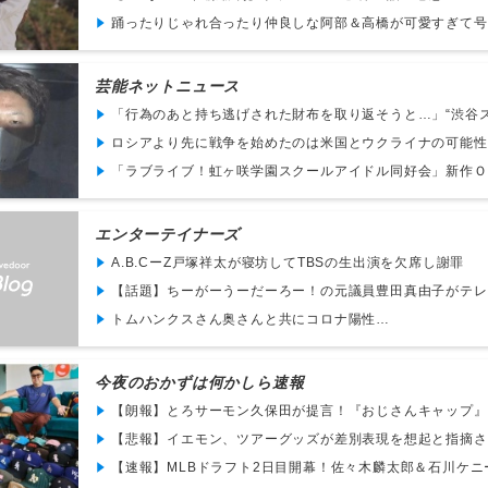
踊ったりじゃれ合ったり仲良しな阿部＆高橋が可愛すぎて号
芸能ネットニュース
「行為のあと持ち逃げされた財布を取り返そうと…」“渋谷スタ
ロシアより先に戦争を始めたのは米国とウクライナの可能性 ｜ 
「ラブライブ！虹ヶ咲学園スクールアイドル同好会」新作ＯＶ
エンターテイナーズ
A.B.CーZ戸塚祥太が寝坊してTBSの生出演を欠席し謝罪
【話題】ちーがーうーだーろー！の元議員豊田真由子がテレビ
トムハンクスさん奥さんと共にコロナ陽性…
今夜のおかずは何かしら速報
【朗報】とろサーモン久保田が提言！『おじさんキャップ』は
【悲報】イエモン、ツアーグッズが差別表現を想起と指摘され
【速報】MLBドラフト2日目開幕！佐々木麟太郎＆石川ケニー