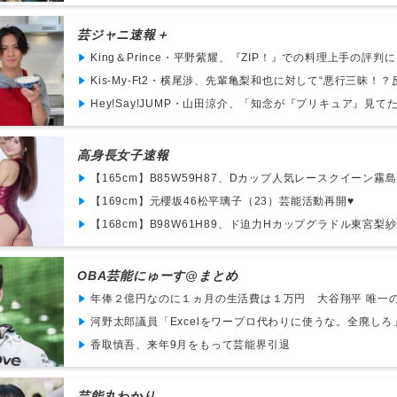
芸ジャニ速報＋
King＆Prince・平野紫耀、『ZIP！』での料理上手の評判に「
Kis-My-Ft2・横尾渉、先輩亀梨和也に対して“悪行三昧！？反
Hey!Say!JUMP・山田涼介、「知念が『プリキュア』見てたの
高身長女子速報
【165cm】B85W59H87、Dカップ人気レースクイーン霧島
【169cm】元櫻坂46松平璃子（23）芸能活動再開♥
【168cm】B98W61H89、ド迫力Hカップグラドル東宮梨紗
OBA芸能にゅーす@まとめ
年俸２億円なのに１ヵ月の生活費は１万円 大谷翔平 唯一の贅
河野太郎議員「Excelをワープロ代わりに使うな。全廃しろ」
香取慎吾、来年9月をもって芸能界引退
芸能丸わかり