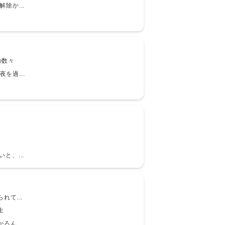
解除か...
の数々
を過...
と、...
て...
生
ん...