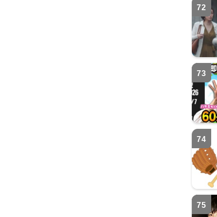
72
73
74
75