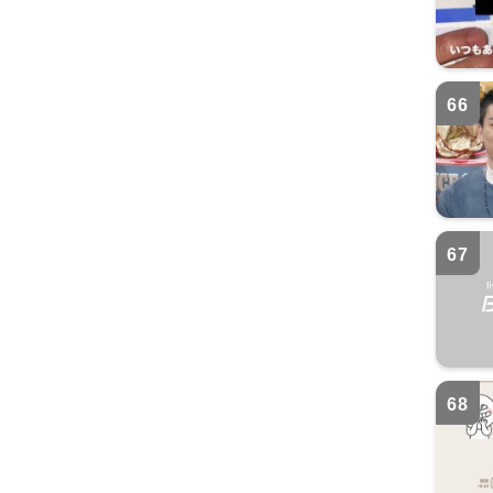
66
67
68