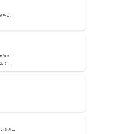
をピ...
加メ...
注...
を迎...