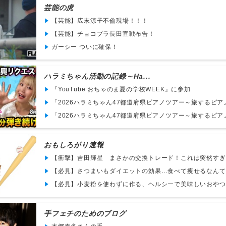
芸能の虎
【芸能】広末涼子不倫現場！！！
【芸能】チョコプラ長田宣戦布告！
ガーシー ついに確保！
ハラミちゃん活動の記録～Ha...
『YouTube おちゃのま夏の学校WEEK』に参加
「2026ハラミちゃん47都道府県ピアノツアー～旅するピアノと
「2026ハラミちゃん47都道府県ピアノツアー～旅するピアノと
おもしろがり速報
【衝撃】吉田輝星 まさかの交換トレード！これは突然すぎる
【必見】さつまいもダイエットの効果…食べて痩せるなんて夢
【必見】小麦粉を使わずに作る、ヘルシーで美味しいおやつの
手フェチのためのブログ