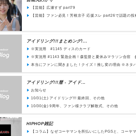
【芸能】広瀬すず part79
【芸能】ファン必見！芳根京子 応援スレ part26で話題の投稿
アイドリング!!!まとめング!...
※実況用 #1145 ディスのカード
※実況用 #1143 緊急企画！森監督と夏休みマラソン合宿 参
本当にファンに聞きました！クイズ！推し変の理由 ※ネタバレ
アイドリング!!!暦 - アイド...
お知らせ
10/31(土) アイドリング!!! 最終回、その他
10/30(金) 9周年、ファン様クラブ解散式、その他
HIPHOP雑記
【コラム】なぜコーヤマンを所払いにしたPGSと、コーヤマン