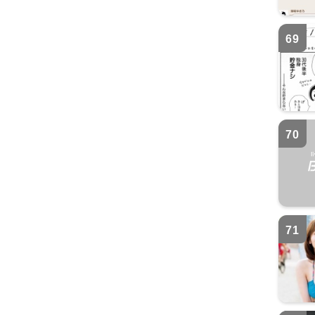
69
70
71