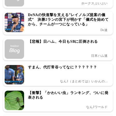
ホークスぶいぶい
DeNAの快進撃を支える”レイノルズ提案の儀
式” 決勝2ランの宮下が明かす「儀式を始めて
から、チームが一つになっている」
De速
【悲報】日ハム、今日もSBに圧倒される
日本ハム速
すまん、代打常谷ってなに？？？？？？
なんJ（まとめては）いかんの...
【衝撃】「かわいい虫」ランキング、ついに発
表される
なんJワールド