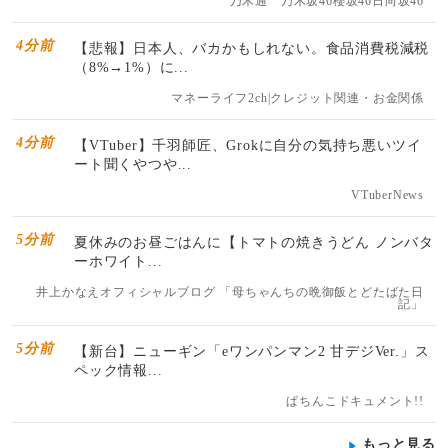
乃木通 乃木坂46櫻坂46日向坂46
4分前
【悲報】日本人、バカかもしれない。食品消費税減税
（8%→1%）に...
マネーライフ2ch|クレジット関連・お金関係
4分前
【VTuber】千羽師匠、Grokに自分の気持ち悪いツイ
ート聞くやつや...
VTuberNews
5分前
夏休みのお昼ごはんに【トマトの焼きうどん ノンバタ
ーホワイト...
井上かなえオフィシャルブログ 「母ちゃんちの晩御飯とどたばた日
記」
5分前
【新台】ニューギン「eワンパンマン2 甘デジVer.」ス
ペック情報...
ぱちんこドキュメント!!
もっと見る