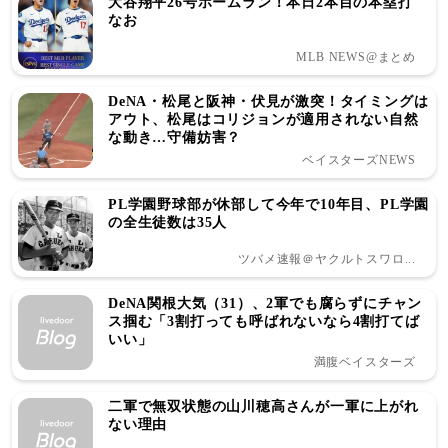
大谷翔平26号ホームラン！本日2本目の本塁打
なお
MLB NEWS@まとめ
DeNA・松尾と阪神・伏見が激突！タイミングは
アウト、松尾はコリジョンが適用されない自然
な動き…守備妨害？
ベイスターズNEWS
PL学園野球部が休部して今年で10年目、PL学園
の全生徒数は35人
ツバメ速報＠ヤクルトスワロ...
DeNA関根大気（31）、2軍でも腐らずにチャン
ス掴む「3割打っても呼ばれないなら4割打てば
いい」
満腹ベイスターズ
二軍で無双状態の山川穂高さんが一軍に上がれ
ない理由