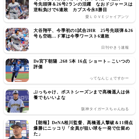
号先頭弾＆26号2ランの活躍 なおドジャースは
逆転負けで6連敗 カブス今永8勝目
愛ＬＯＶＥジャイアンツ
大谷翔平、今季初の1試合2HR 25号先頭弾＆26
号も空砲…ド軍は今季ワースト6連敗
日刊やきう速報
De宮下朝陽 .268 5本 16点 ショート←こいつの
評価
ってなんじぇですかー
ぶっちゃけ、ポストシーズンまで髙橋遥人は休
養でもいいよな
阪神タイガースちゃんねる
【朗報】DeNA相川監督、髙橋遥人撃破＆11得点
爆勝にニッコリ「全員が狙い球を一発で仕留め
た」