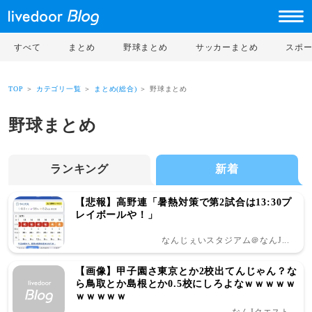
すべて
まとめ
野球まとめ
サッカーまとめ
スポ
TOP
＞
カテゴリ一覧
＞
まとめ(総合)
＞ 野球まとめ
野球まとめ
ランキング
新着
【悲報】高野連「暑熱対策で第2試合は13:30プ
レイボールや！」
なんじぇいスタジアム＠なんJ...
【画像】甲子園さ東京とか2校出てんじゃん？な
ら鳥取とか島根とか0.5校にしろよなｗｗｗｗｗ
ｗｗｗｗｗ