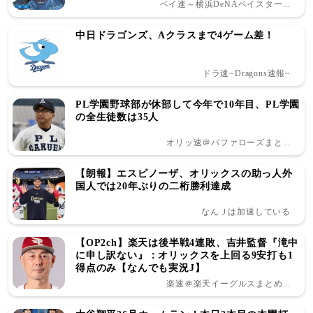
ベイ速～横浜DeNAベイスター...
中日ドラゴンズ、Aクラスまで4ゲーム差！
ドラ速~Dragons速報~
PL学園野球部が休部して今年で10年目、PL学園
の全生徒数は35人
オリッ速＠バファローズまと...
【朗報】エスピノーザ、オリックスの助っ人外
国人では20年ぶりの二桁勝利達成
なんＪは加速している
【OP2ch】楽天は後半戦4連敗、吉井監督『滝中
に申し訳ない』：オリックスを上回る9安打も1
得点のみ【なんでも実況J】
楽速＠楽天イーグルスまとめ...