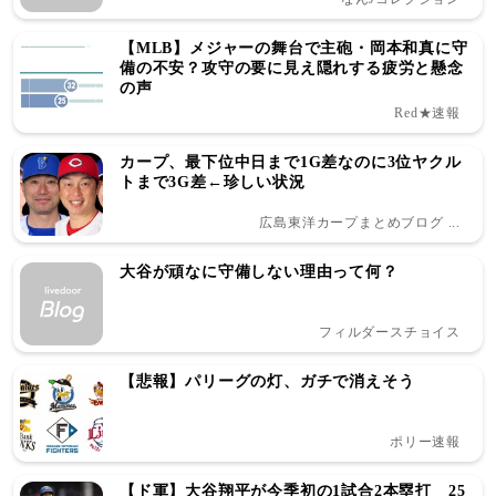
【MLB】メジャーの舞台で主砲・岡本和真に守
備の不安？攻守の要に見え隠れする疲労と懸念
の声
Red★速報
カープ、最下位中日まで1G差なのに3位ヤクル
トまで3G差←珍しい状況
広島東洋カープまとめブログ ...
大谷が頑なに守備しない理由って何？
フィルダースチョイス
【悲報】パリーグの灯、ガチで消えそう
ポリー速報
【ド軍】大谷翔平が今季初の1試合2本塁打 25