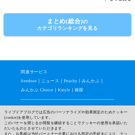
まとめ(総合)
の
カテゴリランキングを見る
関連サービス
livedoor
ニュース
Peachy
みんかぶ
みんかぶ Choice
Kstyle
株探
運営会社
採用情報
利用規約
ライブドアブログでは広告のパーソナライズや効果測定のためクッキー
(cookie)を使用しています。
ガイドライン
サイトマップ
このバナーを閉じるか閲覧を継続することでクッキーの使用を承認いた
プライバシー
ヘルプ
だいたものとさせていただきます。
また、お客様は当社パートナー企業における所定の手続きにより、クッ