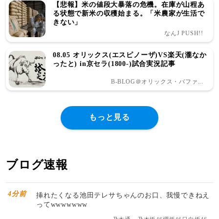
【悲報】米の値段大暴落の危機。在庫が山程あ
る状態で新米の収穫始まる。「米農家が生活で
きない」
なんJ PUSH!!
08.05 オリックス(エスピノーザ)VS楽天(瀧なか
ったと) in京セラ(1800-)試合実況記事
B-BLOG＠オリックス・バファ...
もっと見る
ブログ速報
4分前
挿れたくなる池田テレサちゃんのお口、我慢できねえ
ってwwwwwww