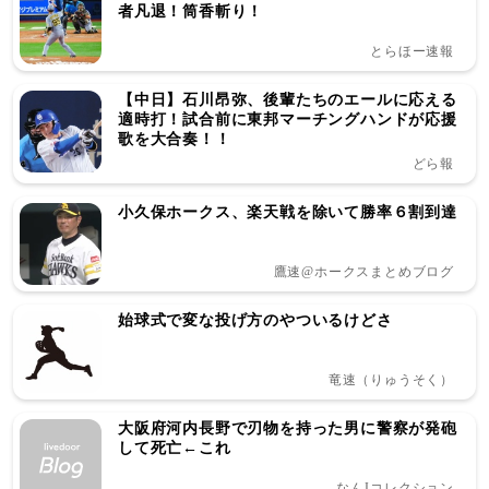
者凡退！筒香斬り！
とらほー速報
【中日】石川昂弥、後輩たちのエールに応える
適時打！試合前に東邦マーチングハンドが応援
歌を大合奏！！
どら報
小久保ホークス、楽天戦を除いて勝率６割到達
鷹速@ホークスまとめブログ
始球式で変な投げ方のやついるけどさ
竜速（りゅうそく）
大阪府河内長野で刃物を持った男に警察が発砲
して死亡←これ
なんJコレクション