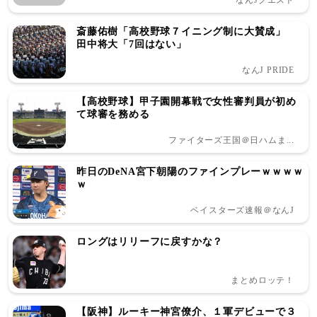
なんJクエスト
斎藤佑樹「高校野球７イニング制に大賛成」
田中将大「7回はない」
なんJ PRIDE
【高校野球】甲子園開幕戦で女性審判員が初め
て球審を務める
ファイターズ王国＠日ハムま...
昨日のDeNA宮下朝陽のファインプレーｗｗｗｗ
ｗ
ベイスターズ速報＠なんJ
ロングはリリーフに戻すかな？
まとめロッテ！
【阪神】ルーキー神宮僚介、１軍デビューで３