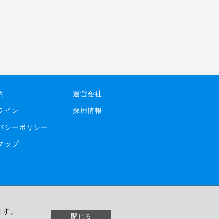
約
運営会社
ライン
採用情報
バシーポリシー
マップ
ます。
© livedoor
閉じる