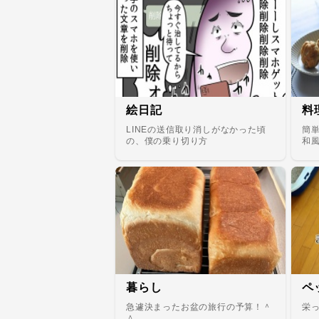
絵日記
料
LINEの送信取り消しがなかった頃
簡
の、僕の乗り切り方
和
暮らし
ペ
急遽決まったお盆の旅行の予算！＾
栄
＾