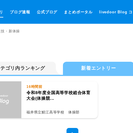
リ
ブログ速報
公式ブログ
まとめポータル
livedoor Blog
競技・新体操
カテゴリ内ランキング
新着エントリー
16時間前
令和8年度全国高等学校総合体育
大会(体操競...
福井県立鯖江高等学校 体操部