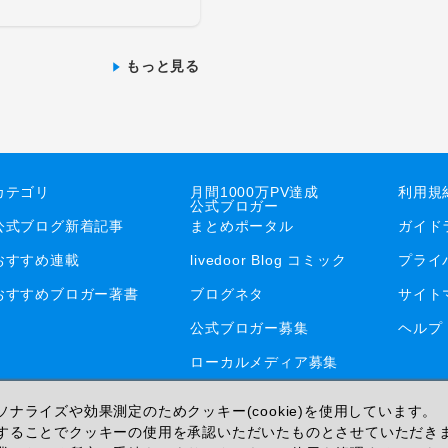
もっと見る
カテゴリ
月間1000万PV達成
利用規
公式ブロガー
公式ブログ新着記事
まとめポータル
ガイド
おすすめ連載
livedoor Blog コミック
プライ
おすすめブロガー著書
ブログネタ
サイト
公式ブロガー募集
ヘルプ
ローカルメディア募集
ナライズや効果測定のためクッキー(cookie)を使用しています。
することでクッキーの使用を承認いただいたものとさせていただき