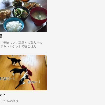
理
単で美味しい！豆腐と大葉入りの
風チキンナゲットで晩ごはん
ット
っ子たちの討伐