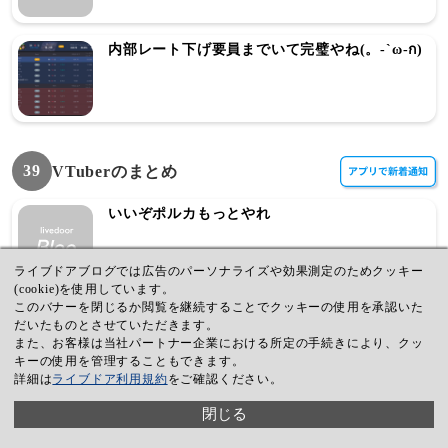
内部レート下げ要員までいて完璧やね(。-`ω-ก)
39
VTuberのまとめ
いいぞポルカもっとやれ
ライブドアブログでは広告のパーソナライズや効果測定のためクッキー
(cookie)を使用しています。
このバナーを閉じるか閲覧を継続することでクッキーの使用を承認いた
森クロコラボのゲームってどんなのなん？
だいたものとさせていただきます。
また、お客様は当社パートナー企業における所定の手続きにより、クッ
キーの使用を管理することもできます。
詳細は
ライブドア利用規約
をご確認ください。
このTDにスバルとぼっさんぶち込んだ
閉じる
ら・・・？