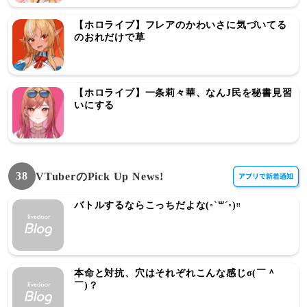
【ホロライブ】フレアのかわいさに気づいてる
のおれだけで草
【ホロライブ】一条莉々華、なんJ民を秘書見習
いにする
38
VTuberのPick Up News!
バトルするならこっちだよな(◦`꒳´◦)ᵎᵎ
本命と対抗、穴はそれぞれこんな感じσ(￣＾
￣)？