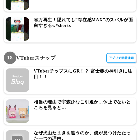
㊗️万再生！隠れても”存在感MAX”のスバルが面
白すぎるw#shorts
18
VTuberスナップ
VTuberチップスにGR！？ 富士葵の神引きに注
目！！
相当の理由で宇森ひなこ引退か…休止でないと
ころを見ると…
なぜ犬山たまきを追うのか。僕が見つけたたっ
た一つの理由。