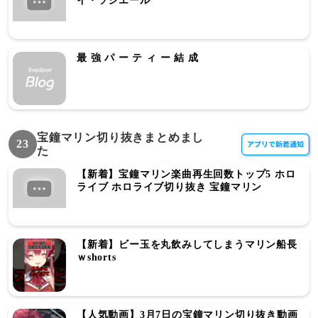
イ・ソシエール
最 強 パ ー テ ィ ー 結 成
宝鐘マリン切り抜きまとめまし
23
た
【新着】宝鐘マリン楽曲再生回数トップ5 ホロ
ライブ ホロライブ切り抜き 宝鐘マリン
【新着】ビー玉を丸飲みしてしまうマリン船長
ｗshorts
【人気動画】3月7日の宝鐘マリン切り抜き動画