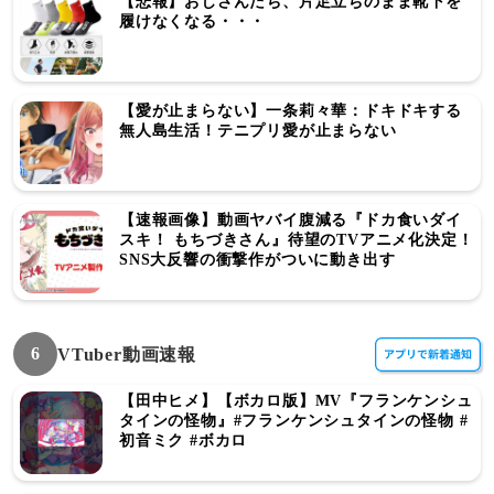
【悲報】おじさんたち、片足立ちのまま靴下を
履けなくなる・・・
【愛が止まらない】一条莉々華：ドキドキする
無人島生活！テニプリ愛が止まらない
【速報画像】動画ヤバイ腹減る『ドカ食いダイ
スキ！ もちづきさん』待望のTVアニメ化決定！
SNS大反響の衝撃作がついに動き出す
6
VTuber動画速報
【田中ヒメ】【ボカロ版】MV『フランケンシュ
タインの怪物』#フランケンシュタインの怪物 #
初音ミク #ボカロ