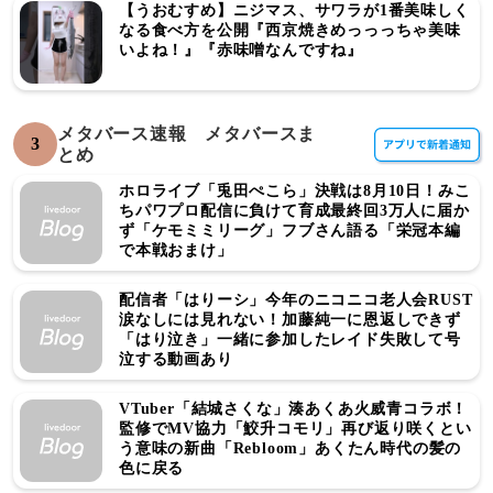
【うおむすめ】ニジマス、サワラが1番美味しく
なる食べ方を公開『西京焼きめっっっちゃ美味
いよね！』『赤味噌なんですね』
メタバース速報 メタバースま
3
とめ
ホロライブ「兎田ぺこら」決戦は8月10日！みこ
ちパワプロ配信に負けて育成最終回3万人に届か
ず「ケモミミリーグ」フブさん語る「栄冠本編
で本戦おまけ」
配信者「はりーシ」今年のニコニコ老人会RUST
涙なしには見れない！加藤純一に恩返しできず
「はり泣き」一緒に参加したレイド失敗して号
泣する動画あり
VTuber「結城さくな」湊あくあ火威青コラボ！
監修でMV協力「鮫升コモリ」再び返り咲くとい
う意味の新曲「Rebloom」あくたん時代の髪の
色に戻る