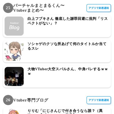
バーチャルまとまるくん〜
25
Vtuberまとめ〜
白上フブキさん 徹底した謝罪回避に批判「リス
ペクトがない」？
ソシャゲのクソな所あげて何のタイトルか当て
るスレ
大物VTuber大空スバルさん、中身バレするｗｗ
ｗ
26
Vtuber専門ブログ
りりむ「にじさんじで付き合うなら誰？（異