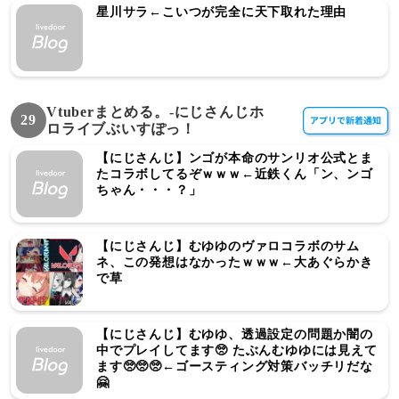
星川サラ←こいつが完全に天下取れた理由
Vtuberまとめる。-にじさんじホ
29
ロライブぶいすぽっ！
【にじさんじ】ンゴが本命のサンリオ公式とま
たコラボしてるぞｗｗｗ←近鉄くん「ン、ンゴ
ちゃん・・・？」
【にじさんじ】むゆゆのヴァロコラボのサム
ネ、この発想はなかったｗｗｗ←大あぐらかき
で草
【にじさんじ】むゆゆ、透過設定の問題か闇の
中でプレイしてます🥺 たぶんむゆゆには見えて
ます🥺🥺🥺←ゴースティング対策バッチリだな
🤗