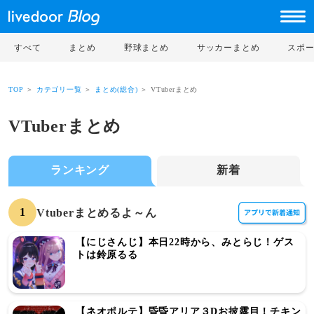
すべて
まとめ
野球まとめ
サッカーまとめ
スポ
TOP
＞
カテゴリ一覧
＞
まとめ(総合)
＞ VTuberまとめ
VTuberまとめ
ランキング
新着
1
Vtuberまとめるよ～ん
【にじさんじ】本日22時から、みとらじ！ゲス
トは鈴原るる
【ネオポルテ】昏昏アリア３Dお披露目！チキン