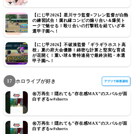
【にじ甲2026】星川サラ監督×フレン監督が白熱
の練習試合！腐れ縁コンビの煽り合い＆爆笑ト
ークで魅せる！殴り合いの打撃戦を経ていざ本
選甲子園へ！
【にじ甲2026】不破湊監督「ギラギラホスト高
校」夏の府大会優勝！綿密な計算と堅実な育成
が花開く！重い球＆青特連発で最終決戦・本選
甲子園へ！
17
ホロライブが好き
㊗️万再生！隠れても”存在感MAX”のスバルが面
白すぎるw#shorts
㊗️万再生！隠れても”存在感MAX”のスバルが面
白すぎるw#shorts