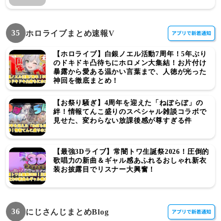
35
ホロライブまとめ速報V
【ホロライブ】白銀ノエル活動7周年！5年ぶり
のドキドキ凸待ちにホロメン大集結！お片付け
暴露から愛ある温かい言葉まで、人徳が光った
神回を徹底まとめ！
【お祭り騒ぎ】4周年を迎えた「ねぽらぼ」の
絆！情報てんこ盛りのスペシャル雑談コラボで
見せた、変わらない放課後感が尊すぎる件
【最強3Dライブ】常闇トワ生誕祭2026！圧倒的
歌唱力の新曲＆ギャル感あふれるおしゃれ新衣
装お披露目でリスナー大興奮！
36
にじさんじまとめBlog