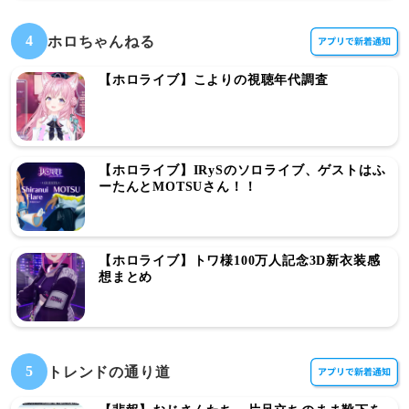
4
ホロちゃんねる
【ホロライブ】こよりの視聴年代調査
【ホロライブ】IRySのソロライブ、ゲストはふ
ーたんとMOTSUさん！！
【ホロライブ】トワ様100万人記念3D新衣装感
想まとめ
5
トレンドの通り道