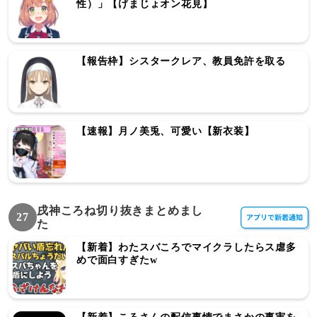
性）」【げまじょオン花見】
【報告枠】シスタークレア、教員免許を取る
【速報】月ノ美兎、可愛い【新衣装】
戌神ころね切り抜きまとめまし
27
た
【新着】わたスバころでマイクラしたらス虐多
めで面白すぎたw