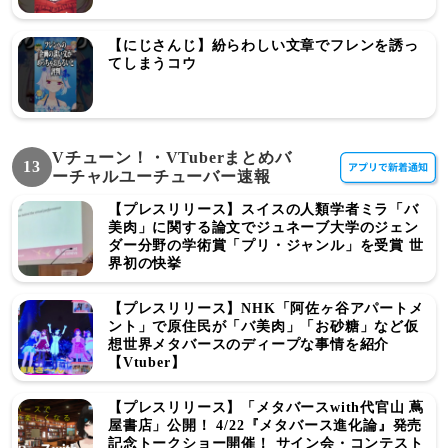
【にじさんじ】紛らわしい文章でフレンを誘っ
てしまうコウ
Vチューン！・VTuberまとめバ
13
ーチャルユーチューバー速報
【プレスリリース】スイスの人類学者ミラ「バ
美肉」に関する論文でジュネーブ大学のジェン
ダー分野の学術賞「プリ・ジャンル」を受賞 世
界初の快挙
【プレスリリース】NHK「阿佐ヶ谷アパートメ
ント」で原住民が「バ美肉」「お砂糖」など仮
想世界メタバースのディープな事情を紹介
【Vtuber】
【プレスリリース】「メタバースwith代官山 蔦
屋書店」公開！ 4/22『メタバース進化論』発売
記念トークショー開催！ サイン会・コンテスト