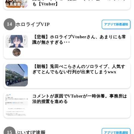
も【Vtuber】
14
ホロライブVIP
【悲報】ホロライブVtuberさん、あまりにも常
識が無さすぎる･･･
【朗報】兎田ぺこらさんのソロライブ、人気す
ぎてとんでもない行列が出来てしまうwwx
コメントが原因でVTuberが一時休養。事務所は
法的措置を進める
15
ぶいすぽ速報