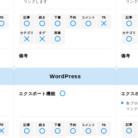
リンクします
リンク
TB
記事
続き
下書
予約
コメント
TB
記事
カテゴリ
タグ
画像
カテゴリ
備考
備考
WordPress
エクスポート機能
エクス
各ブロ
リンク
TB
記事
記事
続き
下書
予約
コメント
TB