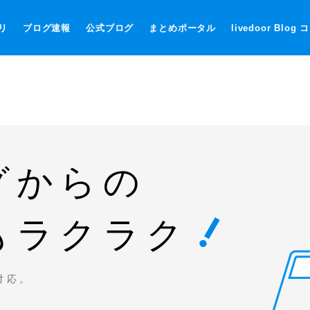
リ
ブログ速報
公式ブログ
まとめポータル
livedoor Blog
グからの
もラクラク
対応。