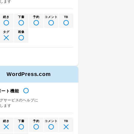
します
続き
下書
予約
コメント
TB
タグ
画像
WordPress.com
ポート機能
グサービスのヘルプに
します
続き
下書
予約
コメント
TB