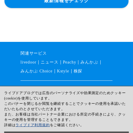
最新情報をチェック
関連サービス
livedoor
ニュース
Peachy
みんかぶ
みんかぶ Choice
Kstyle
株探
運営会社
採用情報
利用規約
ライブドアブログでは広告のパーソナライズや効果測定のためクッキー
(cookie)を使用しています。
ガイドライン
サイトマップ
このバナーを閉じるか閲覧を継続することでクッキーの使用を承認いた
プライバシー
ヘルプ
だいたものとさせていただきます。
また、お客様は当社パートナー企業における所定の手続きにより、クッ
© livedoor
キーの使用を管理することもできます。
詳細は
ライブドア利用規約
をご確認ください。