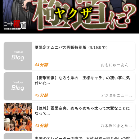
夏限定オムニバス再販特別版（8/16まで）
44分前
おもにゅーあん...
【衝撃画像】なろう系の「王様キャラ」の凄い事に気
付いた...
45分前
デジタルニュー...
【速報】冨里奈央、めちゃめちゃ太って大変なことに
なって...
45分前
乃木坂46まとめ...
中国のエレベーターの中で、女性が取っ組み合いの喧