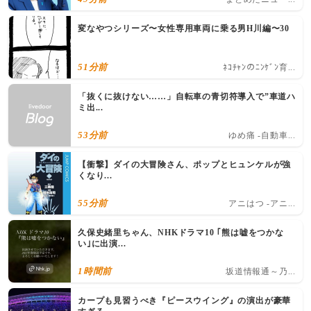
変なやつシリーズ〜女性専用車両に乗る男H川編〜30
51分前
ﾈｺﾁｬﾝのﾆﾝｹﾞﾝ育...
「抜くに抜けない……」自転車の青切符導入で”車道ハ
ミ出...
53分前
ゆめ痛 -自動車...
【衝撃】ダイの大冒険さん、ポップとヒュンケルが強
くなり...
55分前
アニはつ -アニ...
久保史緒里ちゃん、NHKドラマ10 ｢熊は嘘をつかな
い｣に出演...
1時間前
坂道情報通～乃...
カープも見習うべき『ピースウイング』の演出が豪華