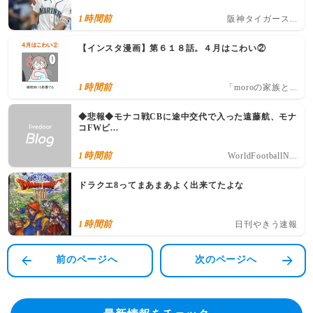
1時間前
阪神タイガース...
【インスタ漫画】第６１８話。４月はこわい②
1時間前
「moroの家族と...
◆悲報◆モナコ戦CBに途中交代で入った遠藤航、モナ
コFWビ...
1時間前
WorldFootballN...
ドラクエ8ってまあまあよく出来てたよな
1時間前
日刊やきう速報
前のページへ
次のページへ