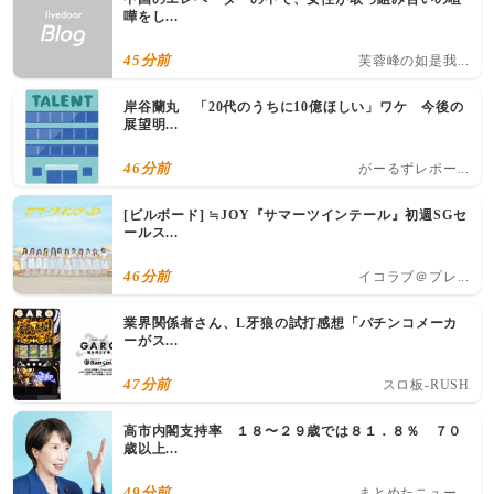
嘩をし...
45分前
芙蓉峰の如是我...
岸谷蘭丸 「20代のうちに10億ほしい」ワケ 今後の
展望明...
46分前
がーるずレポー...
[ビルボード] ≒JOY『サマーツインテール』初週SGセ
ールス...
46分前
イコラブ＠プレ...
業界関係者さん、L牙狼の試打感想「パチンコメーカ
ーがス...
47分前
スロ板-RUSH
高市内閣支持率 １８〜２９歳では８１．８％ ７０
歳以上...
49分前
まとめたニュー...