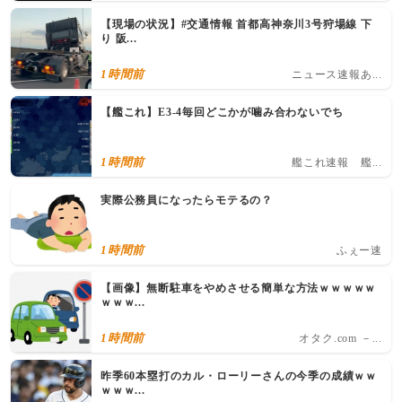
【現場の状況】#交通情報 首都高神奈川3号狩場線 下
り 阪...
1時間前
ニュース速報あ...
【艦これ】E3-4毎回どこかが噛み合わないでち
1時間前
艦これ速報 艦...
実際公務員になったらモテるの？
1時間前
ふぇー速
【画像】無断駐車をやめさせる簡単な方法ｗｗｗｗｗ
ｗｗｗ...
1時間前
オタク.com －...
昨季60本塁打のカル・ローリーさんの今季の成績ｗｗ
ｗｗｗ...