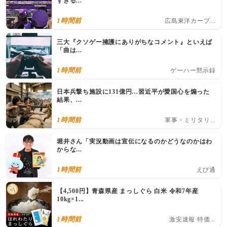
すぎる...
1時間前
広島東洋カープ...
三大『クソゲー擁護にありがちなコメント』といえば
「曲は...
1時間前
ゲーハー黙示録
日本兵撃ち施設に131億円…習近平が愛国心を煽った
結果、...
1時間前
軍事・ミリタリ...
堀井さん「実況動画は宣伝になるのかどうなのかはわ
からな...
1時間前
えび通
【4,500円】青森県産 まっしぐら 白米 令和7年産
10kg×1...
1時間前
激安速報 特価...