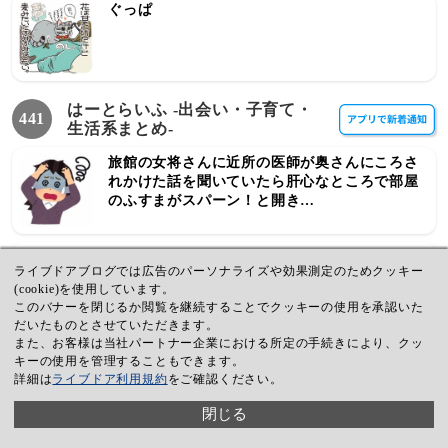
ぐっぱ
はーとらいふ -出会い・子育て・
441
生活系まとめ-
旅館の女将さんに近所の医師が奥さんにころさ
れかけた話を聞いていたら肝心なところで部屋
のふすまがスパーン！と開き…
Ａ「これ欲しいな、お金足りるかなー」Ｃ「足
ライブドアブログでは広告のパーソナライズや効果測定のためクッキー
りなそうなのに買うのｗ計算して買いなよ」Ａ
(cookie)を使用しています。
「私が全部払わなきゃいけないわけ？シェアす
このバナーを閉じるか閲覧を継続することでクッキーの使用を承認いた
るんだから割り勘でしょ」
だいたものとさせていただきます。
また、お客様は当社パートナー企業における所定の手続きにより、クッ
姑と義兄嫁がうざいよぉ。義兄嫁が第二子出産
キーの使用を管理することもできます。
時に連絡をくれず「私が許可するまで会いに来
詳細は
ライブドア利用規約
をご確認ください。
るのはやめてください」と言ったことで姑大爆
発。私に愚痴るのやめてほしい
閉じる