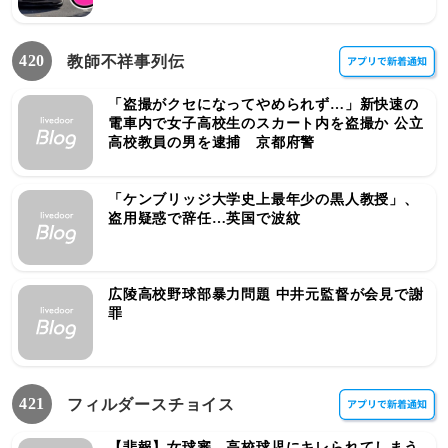
420
教師不祥事列伝
「盗撮がクセになってやめられず…」新快速の
電車内で女子高校生のスカート内を盗撮か 公立
高校教員の男を逮捕 京都府警
「ケンブリッジ大学史上最年少の黒人教授」、
盗用疑惑で辞任…英国で波紋
広陵高校野球部暴力問題 中井元監督が会見で謝
罪
421
フィルダースチョイス
【悲報】女球審、高校球児にキレられてしまう