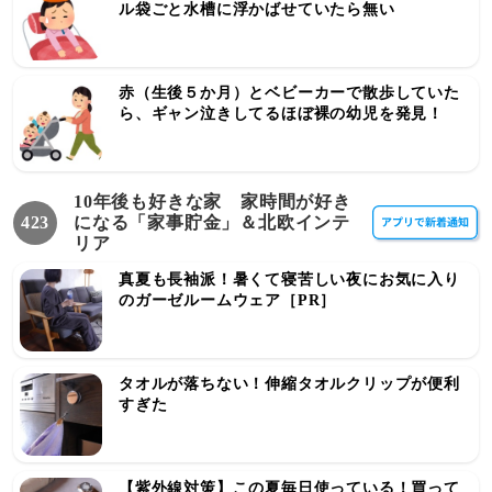
ル袋ごと水槽に浮かばせていたら無い
赤（生後５か月）とベビーカーで散歩していた
ら、ギャン泣きしてるほぼ裸の幼児を発見！
10年後も好きな家 家時間が好き
423
になる「家事貯金」＆北欧インテ
リア
真夏も長袖派！暑くて寝苦しい夜にお気に入り
のガーゼルームウェア［PR］
タオルが落ちない！伸縮タオルクリップが便利
すぎた
【紫外線対策】この夏毎日使っている！買って