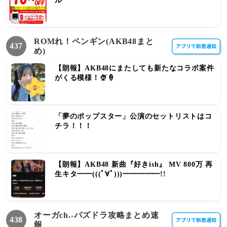
ル
ROMれ！ペンギン(AKB48まと
437
め)
【朗報】AKB48にまたしても新たなコラボ案件
がくる模様！🍨🍦
「夢のポップスター」公演のセットリストはコ
チラ！！！
【朗報】AKB48 新曲『好きish』 MV 800万 再
生キタ━━(((ﾟ∀ﾟ)))━━━━━!!
オーガch.-パズドラ攻略まとめ速
438
報