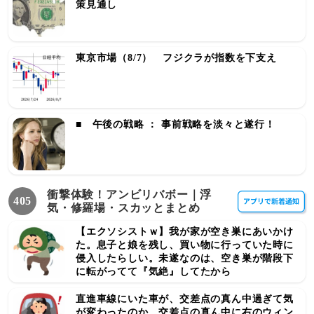
策見通し
東京市場（8/7） フジクラが指数を下支え
■ 午後の戦略 ： 事前戦略を淡々と遂行！
衝撃体験！アンビリバボー｜浮
405
気・修羅場・スカッとまとめ
【エクソシストｗ】我が家が空き巣にあいかけ
た。息子と娘を残し、買い物に行っていた時に
侵入したらしい。未遂なのは、空き巣が階段下
に転がってて『気絶』してたから
直進車線にいた車が、交差点の真ん中過ぎて気
が変わったのか、交差点の真ん中に右のウィン