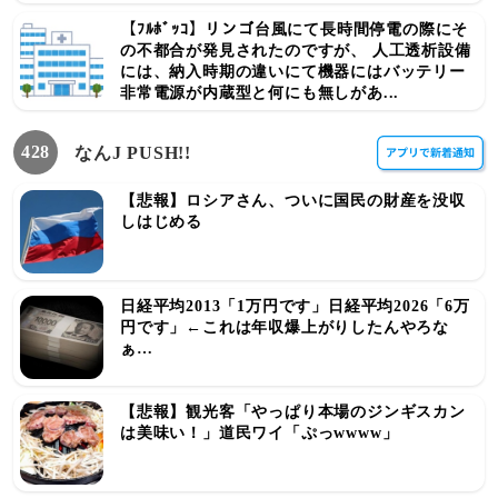
【ﾌﾙﾎﾞｯｺ】リンゴ台風にて長時間停電の際にそ
の不都合が発見されたのですが、 人工透析設備
には、納入時期の違いにて機器にはバッテリー
非常電源が内蔵型と何にも無しがあ...
428
なんJ PUSH!!
【悲報】ロシアさん、ついに国民の財産を没収
しはじめる
日経平均2013「1万円です」日経平均2026「6万
円です」←これは年収爆上がりしたんやろな
ぁ…
【悲報】観光客「やっぱり本場のジンギスカン
は美味い！」道民ワイ「ぷっwwww」