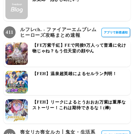
ルフレch. - ファイアーエムブレム
411
ヒーローズ攻略まとめ速報
【FE万紫千紅】FEで同接9万人って普通に化け
物じゃね？もう任天堂の顔やん
【FEH】温泉超英雄によるセルラン判明！
【FEH】リークによるとうおおお万紫は重厚な
ストーリー！これは期待できるな！(棒)
喪女リカ喪女ルカ┃鬼女・生活系