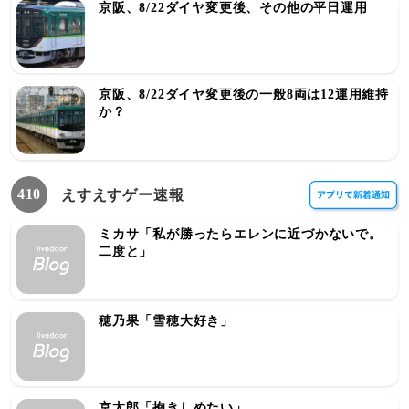
京阪、8/22ダイヤ変更後、その他の平日運用
京阪、8/22ダイヤ変更後の一般8両は12運用維持
か？
410
えすえすゲー速報
ミカサ「私が勝ったらエレンに近づかないで。
二度と」
穂乃果「雪穂大好き」
京太郎「抱きしめたい」