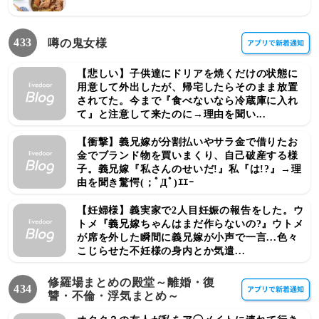
433
噂の鬼女様
【悲しい】子供達にドリアを焼くだけの状態に
用意して外出したが、帰宅したらそのまま放置
されてた。今まで『食べないなら冷蔵庫に入れ
て』と注意して来たのに→理由を聞い...
【衝撃】義兄嫁が分割払いやサラ金で借りたお
金でブランド物を買いまくり、自己破産する様
子。義兄嫁『私さんのせいだ!』私『は!?』→理
由を聞き驚愕(；ﾟДﾟ)ｴｴｰ
【妊婦様】義実家で2人目妊娠の報告をした。ウ
トメ『義兄嫁ちゃんはまだ作らないの?』ウトメ
が席を外した瞬間に義兄嫁が小声で一言...色々
こじらせた不妊様の身内とか気遣...
修羅場まとめの殿堂～離婚・復
434
讐・不倫・浮気まとめ～