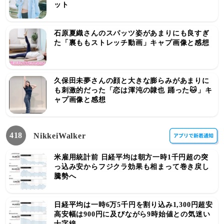
ット
石原夏織さんのスパッツ姿があまりにも良すぎ
た「裏ももストレッチ動画」キャプ画像と感想
久保田未夢さんの顔と大きな膨らみがあまりに
も刺激的だった「恋は渾沌の隷也 踊った🐱」キ
ャプ画像と感想
418
NikkeiWalker
米雇用統計前 日経平均は朝方一時1千円超の突
っ込み安からフジクラ効果も相まって巻き戻し
騰勢へ
日経平均は一時6万5千円を割り込み1,300円超安
高安幅は900円に及びながら9時始値との気迷い
十字線