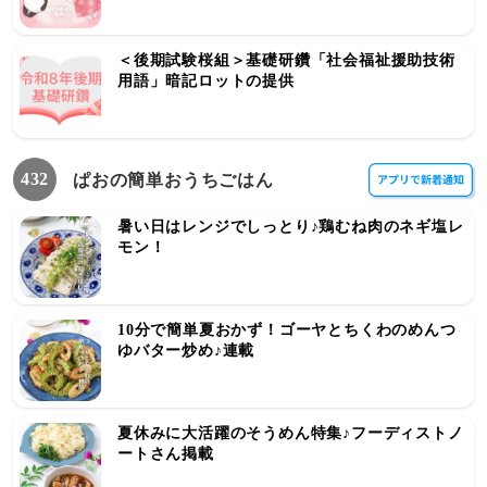
＜後期試験桜組＞基礎研鑽「社会福祉援助技術
用語」暗記ロットの提供
432
ぱおの簡単おうちごはん
暑い日はレンジでしっとり♪鶏むね肉のネギ塩レ
モン！
10分で簡単夏おかず！ゴーヤとちくわのめんつ
ゆバター炒め♪連載
夏休みに大活躍のそうめん特集♪フーディストノ
ートさん掲載