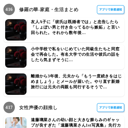
416
修羅の華-家庭・生活まとめ
友人A子に「彼氏は既婚者では」と忠告したら
「しょぼい男と付き合ってるから嫉妬」と言い
回られた。それから数年後…
小中学校で私をいじめていた同級生たちと同窓
会で再会した。有名大学での生活や彼氏の話を
したら気まずそうに…
離婚から3年後、元夫から「もう一度続きをはじ
めましょう」とメールが届いた。やり直す新婚
旅行には元夫の両親も同行するそうで…
417
女性声優の顔推し
遠藤璃菜さんの幼い顔と大きな膨らみのギャッ
プが良すぎた「遠藤璃菜さん1st写真集」先行カ