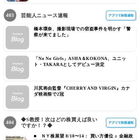
403
芸能人ニュース速報
橋本環奈、撮影現場での窃盗事件を明かす「警
察が来てました」
「No No Girls」ASHA＆KOKONA、ユニッ
ト・TAKARAとしてデビュー決定
川尻将由監督『CHERRY AND VIRGIN』カナ
ダ映画祭で2冠
◆S教授！次はどの株買えば良い
404
ですか！？◆
■ ＮＹ株展望 8/10〜14： 買い方優位 ± 金融政