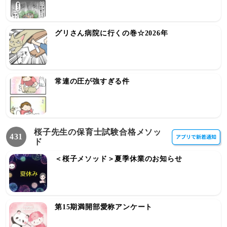
グリさん病院に行くの巻☆2026年
常連の圧が強すぎる件
桜子先生の保育士試験合格メソッ
431
ド
＜桜子メソッド＞夏季休業のお知らせ
第15期満開部愛称アンケート