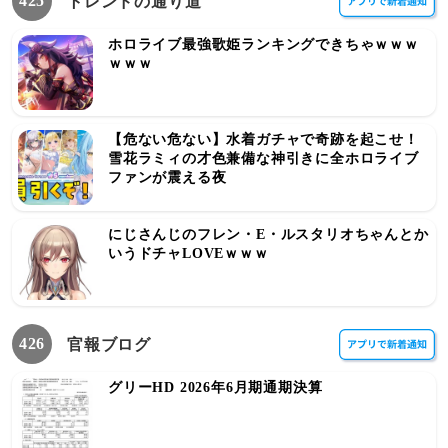
425
トレンドの通り道
ホロライブ最強歌姫ランキングできちゃｗｗｗ
ｗｗｗ
【危ない危ない】水着ガチャで奇跡を起こせ！
雪花ラミィの才色兼備な神引きに全ホロライブ
ファンが震える夜
にじさんじのフレン・E・ルスタリオちゃんとか
いうドチャLOVEｗｗｗ
426
官報ブログ
グリーHD 2026年6月期通期決算