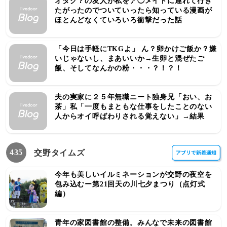
オタク？の友人が私をア◯メイトに連れて行き
たがったのでついていったら知っている漫画が
ほとんどなくていろいろ衝撃だった話
「今日は手軽にTKGよ」 ん？卵かけご飯か？嫌
いじゃないし、まあいいか→生卵と混ぜたご
飯、そしてなんかの粉・・・？！？！
夫の実家に２５年無職ニート独身兄「おい、お
茶」私「一度もまともな仕事をしたことのない
人からオイ呼ばわりされる覚えない」→結果
435
交野タイムズ
今年も美しいイルミネーションが交野の夜空を
包み込むー第21回天の川七夕まつり（点灯式
編）
青年の家図書館の整備。みんなで未来の図書館