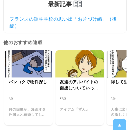
最新記事
フランスの語学学校の思い出「お片づけ編」（後
編）
他のおすすめ連載
バンコクで物件探し
友達のアルバイトの
得して生
面接についていった
ら、恐ろしい目にあ
4話
19話
5話
った時の話
何の因果か、漫画オタ
アイアム『ずん』
人生は楽し
外国人と結婚してしま
の激しく時
った。
日常～