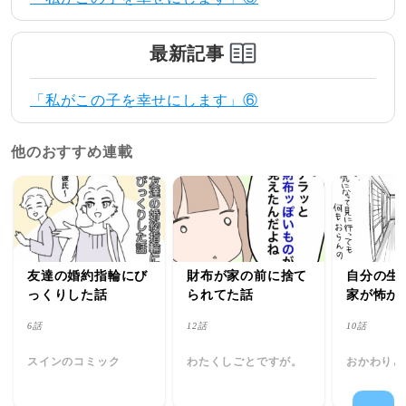
最新記事
「私がこの子を幸せにします」⑥
他のおすすめ連載
友達の婚約指輪にび
財布が家の前に捨て
自分の生
っくりした話
られてた話
家が怖か
怖い)話
6話
12話
10話
スインのコミック
わたくしごとですが。
おかわりど