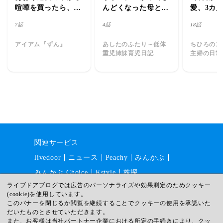
喧嘩を買ったら、え
んどくなった母と楽
愛、3カ
らい目にあった時の
になった母、その違
ポーズ
7話
4話
18話
話
い
アイアム『ずん』
あしたのふたり～低体
ちひろのス
重児姉妹育児日記
主婦の日常
関連サービス
livedoor
ニュース
Peachy
みんかぶ
みんかぶ Choice
Kstyle
株探
ライブドアブログでは広告のパーソナライズや効果測定のためクッキー
(cookie)を使用しています。
このバナーを閉じるか閲覧を継続することでクッキーの使用を承認いた
運営会社
採用情報
利用規約
だいたものとさせていただきます。
ガイドライン
サイトマップ
また、お客様は当社パートナー企業における所定の手続きにより、クッ