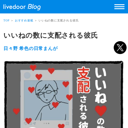
TOP
＞
おすすめ連載
＞ いいねの数に支配される彼氏
いいねの数に支配される彼氏
日々野 希色の日常まんが