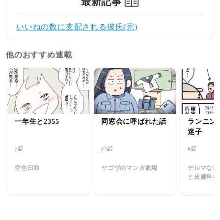
最新記事
いいねの数に支配される彼氏(完)
他のおすすめ連載
一年生と2355
同窓会に呼ばれた話
ランニン
迷子
2話
37話
6話
空色日和
ヤゴヴのマンガ劇場
デルマな日
と皮膚科な