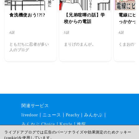
食洗機使おう!?!?
【兄弟喧嘩の話】学
電線にビ
校からの電話
っかかっ
4話
5話
4話
ともだちに忍者が多い
まりげのまんが。
くまおのマ
人のブログ
関連サービス
livedoor
ニュース
Peachy
みんかぶ
みんかぶ Choice
Kstyle
株探
ライブドアブログでは広告のパーソナライズや効果測定のためクッキー
(cookie)を使用しています。