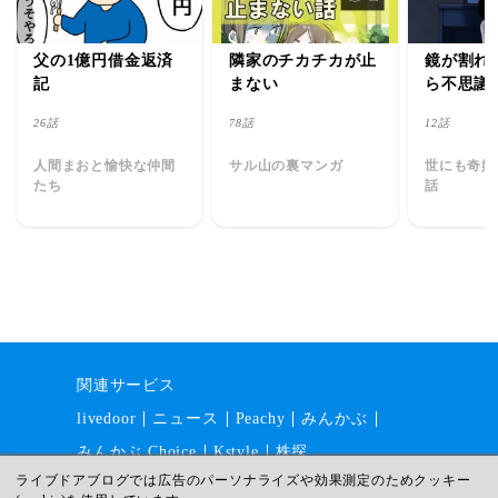
父の1億円借金返済
隣家のチカチカが止
鏡が割れ
記
まない
ら不思議
きました
26話
78話
12話
人間まおと愉快な仲間
サル山の裏マンガ
世にも奇妙
たち
話
関連サービス
livedoor
ニュース
Peachy
みんかぶ
みんかぶ Choice
Kstyle
株探
ライブドアブログでは広告のパーソナライズや効果測定のためクッキー