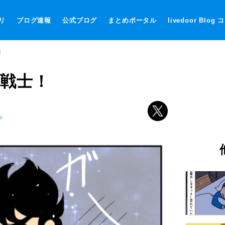
リ
ブログ速報
公式ブログ
まとめポータル
livedoor Blog
！
の戦士！
。