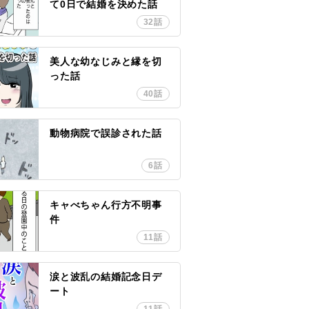
て0日で結婚を決めた話
32話
美人な幼なじみと縁を切
った話
40話
動物病院で誤診された話
6話
キャべちゃん行方不明事
件
11話
涙と波乱の結婚記念日デ
ート