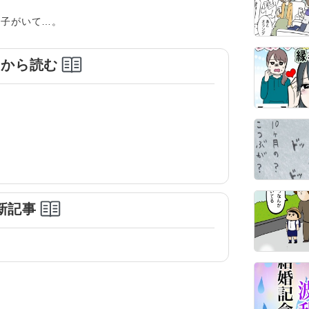
の子がいて…。
めから読む
新記事