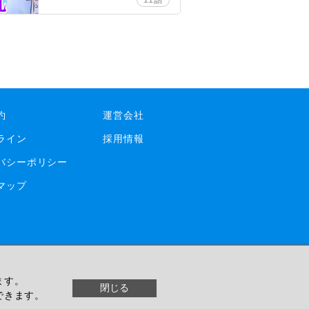
11話
約
運営会社
ライン
採用情報
バシーポリシー
マップ
ます。
© livedoor
閉じる
できます。