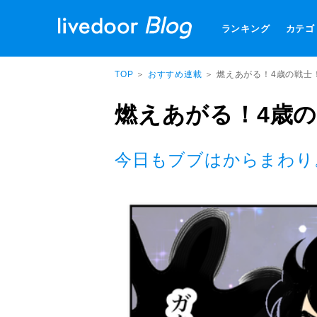
ランキング
カテゴ
TOP
＞
おすすめ連載
＞ 燃えあがる！4歳の戦士
燃えあがる！4歳
今日もブブはからまわり