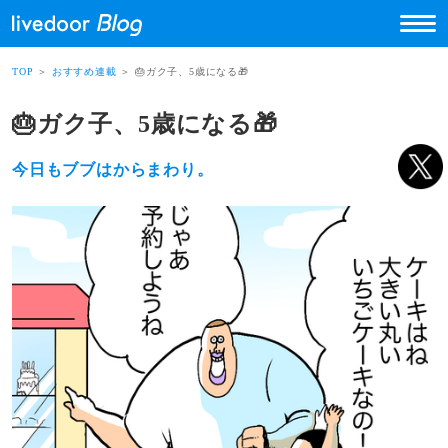
TOP
＞
おすすめ連載
＞ 🎂ガク子、5歳になる🎁
🎂ガク子、5歳になる🎁
今日もブブはからまわり。