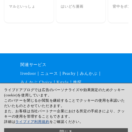
マルといっしょ
はいどろ漫画
背中をポン
関連サービス
livedoor
ニュース
Peachy
みんかぶ
みんかぶ Choice
Kstyle
株探
ライブドアブログでは広告のパーソナライズや効果測定のためクッキー
(cookie)を使用しています。
このバナーを閉じるか閲覧を継続することでクッキーの使用を承認いた
運営会社
採用情報
利用規約
だいたものとさせていただきます。
ガイドライン
サイトマップ
また、お客様は当社パートナー企業における所定の手続きにより、クッ
キーの使用を管理することもできます。
プライバシー
ヘルプ
詳細は
ライブドア利用規約
をご確認ください。
© livedoor
閉じる