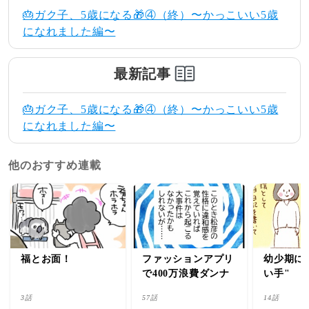
🎂ガク子、5歳になる🎁④（終）〜かっこいい5歳
になれました編〜
最新記事
🎂ガク子、5歳になる🎁④（終）〜かっこいい5歳
になれました編〜
他のおすすめ連載
福とお面！
ファッションアプリ
幼少期に
で400万浪費ダンナ
い手"
3話
57話
14話