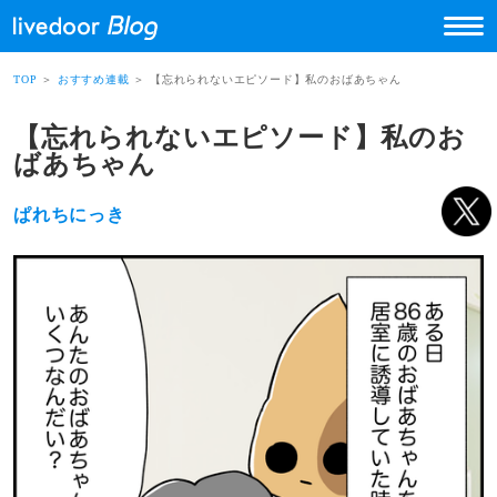
TOP
＞
おすすめ連載
＞ 【忘れられないエピソード】私のおばあちゃん
【忘れられないエピソード】私のお
ばあちゃん
ぱれちにっき