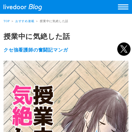
TOP
＞
おすすめ連載
＞ 授業中に気絶した話
授業中に気絶した話
クセ強看護師の奮闘記マンガ