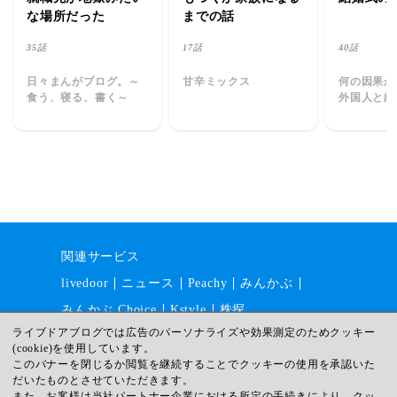
な場所だった
までの話
35話
17話
40話
日々まんがブログ。～
甘辛ミックス
何の因果か
食う、寝る、書く～
外国人と結
った。
関連サービス
livedoor
ニュース
Peachy
みんかぶ
みんかぶ Choice
Kstyle
株探
ライブドアブログでは広告のパーソナライズや効果測定のためクッキー
(cookie)を使用しています。
このバナーを閉じるか閲覧を継続することでクッキーの使用を承認いた
運営会社
採用情報
利用規約
だいたものとさせていただきます。
ガイドライン
サイトマップ
また、お客様は当社パートナー企業における所定の手続きにより、クッ