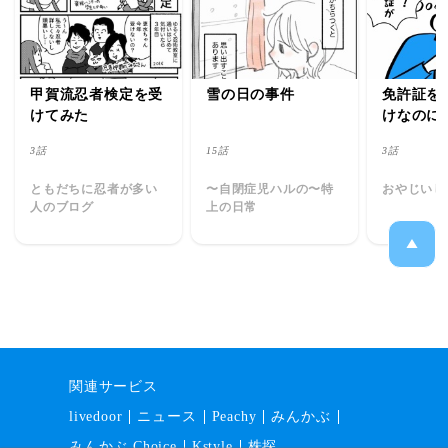
甲賀流忍者検定を受
雪の日の事件
免許証を
けてみた
けなのに
3話
15話
3話
ともだちに忍者が多い
〜自閉症児ハルの〜特
おやじいじ
人のブログ
上の日常
関連サービス
livedoor
ニュース
Peachy
みんかぶ
みんかぶ Choice
Kstyle
株探