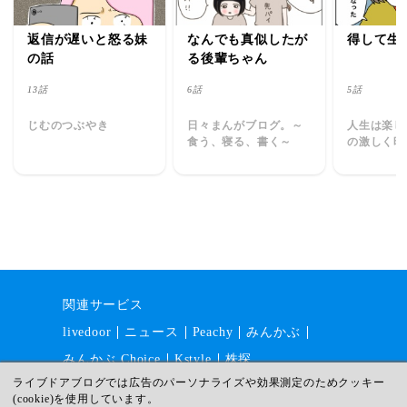
返信が遅いと怒る妹
なんでも真似したが
得して生
の話
る後輩ちゃん
13話
6話
5話
じむのつぶやき
日々まんがブログ。～
人生は楽し
食う、寝る、書く～
の激しく時
日常～
関連サービス
livedoor
ニュース
Peachy
みんかぶ
みんかぶ Choice
Kstyle
株探
ライブドアブログでは広告のパーソナライズや効果測定のためクッキー
(cookie)を使用しています。