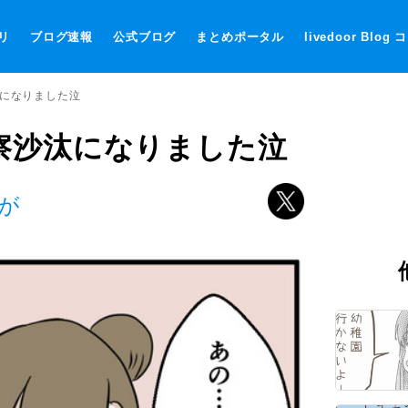
リ
ブログ速報
公式ブログ
まとめポータル
livedoor Blog
汰になりました泣
察沙汰になりました泣
が