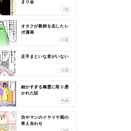
まり会
7話
オタクが教師を志したレ
ポ漫画
11話
足手まといな君がいない
11話
細かすぎる幽霊に取り憑
かれた話
98話
坊やマンのイヤイヤ期の
答え合わせ