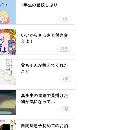
1年生の登校しぶり
5話
いいからさっさと付き合
えよ！
48話
父ちゃんが教えてくれた
こと
4話
真夜中の道路で見掛けた
物が気になって…
5話
自閉症息子初めてのお泊