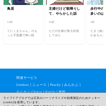
鳥居
主婦だけど朝帰りし
歩行中の
て、やらかした話
多いのは
歳」だっ
12話
14話
2話
てにくまちゃん。のも
ただの主婦が東大目指
たまご絵日
っと不思議で怖い話
してみた
かあちゃん
関連サービス
livedoor
ニュース
Peachy
みんかぶ
みんかぶ Choice
Kstyle
株探
ライブドアブログでは広告のパーソナライズや効果測定のためクッキー
(cookie)を使用しています。