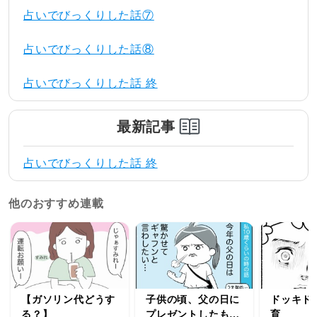
占いでびっくりした話⑦
占いでびっくりした話⑧
占いでびっくりした話 終
最新記事
占いでびっくりした話 終
他のおすすめ連載
【ガソリン代どうす
子供の頃、父の日に
ドッキド
る？】
プレゼントしたもの
育