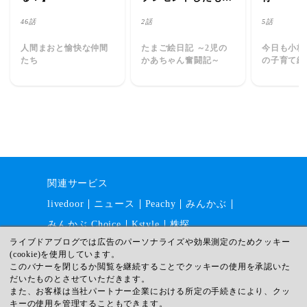
の話
46話
2話
5話
人間まおと愉快な仲間
たまご絵日記 ～2児の
今日も小梅
たち
かあちゃん奮闘記～
の子育て絵
関連サービス
livedoor
ニュース
Peachy
みんかぶ
みんかぶ Choice
Kstyle
株探
ライブドアブログでは広告のパーソナライズや効果測定のためクッキー
(cookie)を使用しています。
このバナーを閉じるか閲覧を継続することでクッキーの使用を承認いた
運営会社
採用情報
利用規約
だいたものとさせていただきます。
ガイドライン
サイトマップ
また、お客様は当社パートナー企業における所定の手続きにより、クッ
キーの使用を管理することもできます。