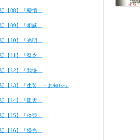
話【08】「鬱憤」
話【09】「相談」
話【10】「光明」
話【11】「疑念」
話【12】「我慢」
話【13】「生贄」＋お知らせ
話【14】「阻喪」
話【15】「傍観」
話【16】「怪光」