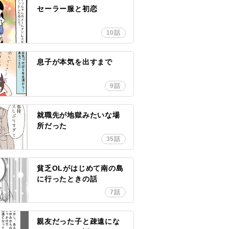
セーラー服と初恋
10話
息子が本気を出すまで
9話
就職先が地獄みたいな場
所だった
35話
貧乏OLがはじめて南の島
に行ったときの話
7話
親友だった子と疎遠にな