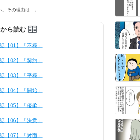
い」その理由は…。
めから読む
話【01】「不穏」
話【02】「契約」
話【03】「平穏」
話【04】「開始」
話【05】「優柔」
話【06】「決意」
話【07】「対面」