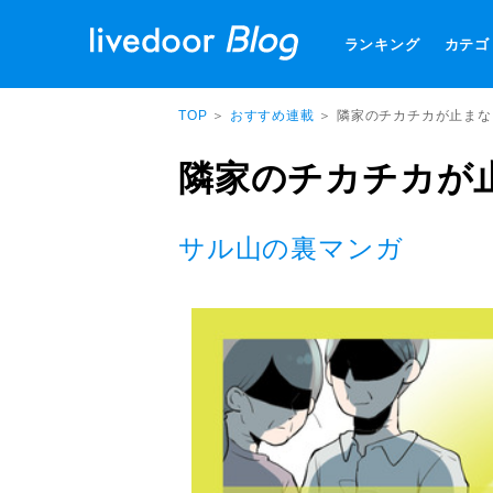
ランキング
カテゴ
TOP
＞
おすすめ連載
＞ 隣家のチカチカが止まな
隣家のチカチカが
サル山の裏マンガ