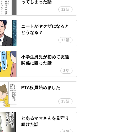
ってしまった話
12話
ニートがヤクザになると
どうなる？
12話
小学生男児が初めて友達
関係に困った話
3話
PTA役員始めました
15話
とあるママさんを見守り
続けた話