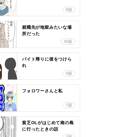
9話
就職先が地獄みたいな場
所だった
35話
バイト帰りに後をつけら
れ
4話
フォロワーさんと私
7話
貧乏OLがはじめて南の島
に行ったときの話