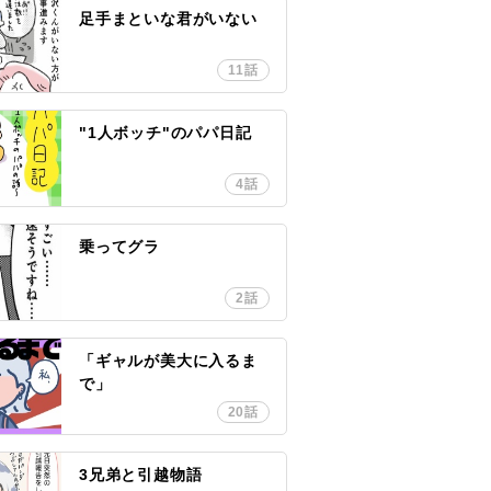
足手まといな君がいない
11話
"1人ボッチ"のパパ日記
4話
乗ってグラ
2話
「ギャルが美大に入るま
で」
20話
3兄弟と引越物語