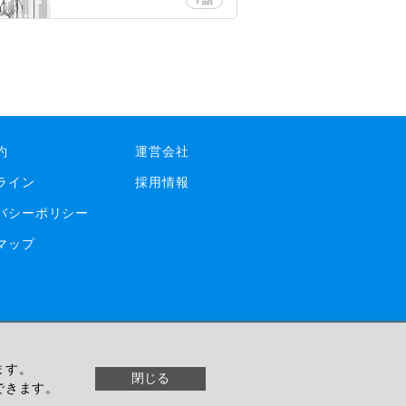
7話
約
運営会社
ライン
採用情報
バシーポリシー
マップ
ます。
© livedoor
閉じる
できます。