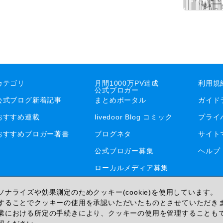
カテゴリ
月間1000万PV達成
利用規
公式ブロガー
公式ブログ新着記事
まとめポータル
ガイド
おすすめ連載
livedoor Blog コミック
プライ
おすすめブロガー著書
ブログネタ
サイト
公式ブロガー募集
ヘルプ
ローカルメディア募集
ナライズや効果測定のためクッキー(cookie)を使用しています。
することでクッキーの使用を承認いただいたものとさせていただき
業における所定の手続きにより、クッキーの使用を管理することも