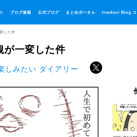
リ
ブログ速報
公式ブログ
まとめポータル
livedoor Blog
一変した件
観が一変した件
楽しみたい ダイアリー