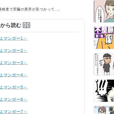
液検査で肝臓の異常が見つかって…。
めから読む
よマンガー1－
よマンガー2－
よマンガー3－
よマンガー4－
よマンガー5－
よマンガー6－
よマンガー7－