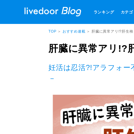
ランキング
カテゴ
TOP
＞
おすすめ連載
＞ 肝臓に異常アリ!?肝生
肝臓に異常アリ!?
妊活は忍活?!アラフォ
－