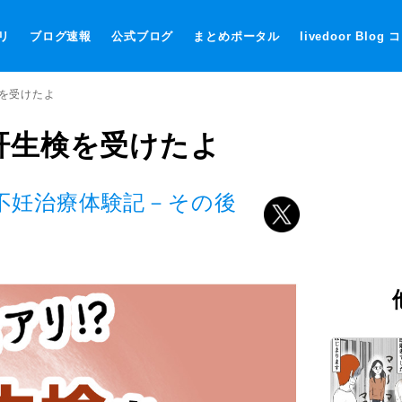
リ
ブログ速報
公式ブログ
まとめポータル
livedoor Blog
検を受けたよ
肝生検を受けたよ
ー不妊治療体験記－その後