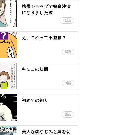
携帯ショップで警察沙汰
になりました泣
41話
え、これって不整脈？
6話
キミコの決断
9話
初めての釣り
2話
美人な幼なじみと縁を切