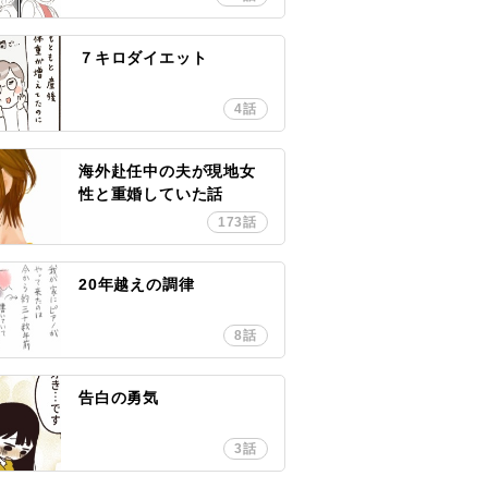
７キロダイエット
4話
海外赴任中の夫が現地女
性と重婚していた話
173話
20年越えの調律
8話
告白の勇気
3話