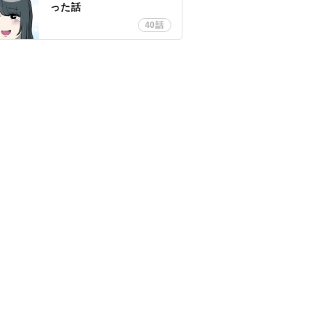
った話
40話