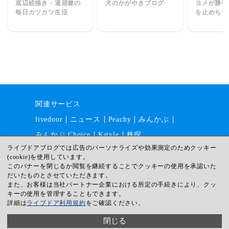
底辺絵描き・退屈健の
犬のかがやきブログ
ヨメが勝手
毎日カツカツ生活
を止めちゃ
【ヨメアラ
関連サービス
livedoor
ニュース
Peachy
みんかぶ
みんかぶ Choice
Kstyle
株探
ライブドアブログでは広告のパーソナライズや効果測定のためクッキー
(cookie)を使用しています。
このバナーを閉じるか閲覧を継続することでクッキーの使用を承認いた
運営会社
採用情報
利用規約
だいたものとさせていただきます。
ガイドライン
サイトマップ
また、お客様は当社パートナー企業における所定の手続きにより、クッ
キーの使用を管理することもできます。
プライバシー
ヘルプ
詳細は
ライブドア利用規約
をご確認ください。
© livedoor
閉じる