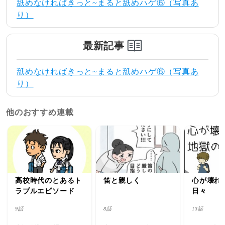
舐めなければきっと~まると舐めハゲ⑥（写真あ
り）
最新記事
舐めなければきっと~まると舐めハゲ⑥（写真あ
り）
他のおすすめ連載
高校時代のとあるト
笛と親しく
心が壊れ
ラブルエピソード
日々
9話
8話
13話