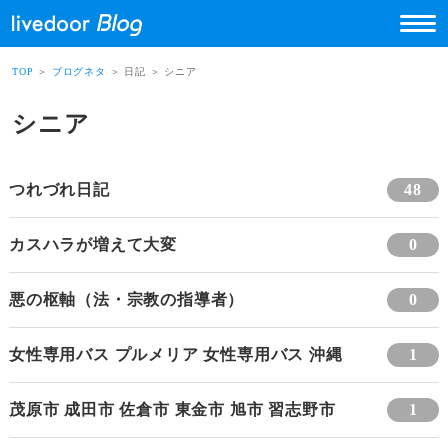
TOP
＞
ブログネタ
＞ 日記 ＞ シニア
シニア
つれづれ日記
48
カスハラが増えて大変
0
悪の枢軸（法・宗教の指導者）
0
女性専用バス プルメリア 女性専用バス 沖縄
1
茂原市 成田市 佐倉市 東金市 旭市 習志野市
1