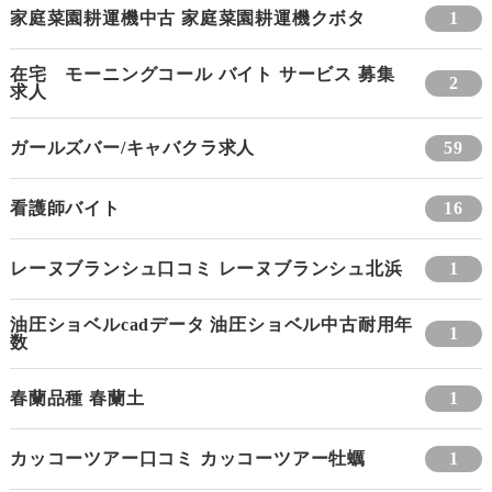
家庭菜園耕運機中古 家庭菜園耕運機クボタ
1
在宅 モーニングコール バイト サービス 募集
2
求人
ガールズバー/キャバクラ求人
59
看護師バイト
16
レーヌブランシュ口コミ レーヌブランシュ北浜
1
油圧ショベルcadデータ 油圧ショベル中古耐用年
1
数
春蘭品種 春蘭土
1
カッコーツアー口コミ カッコーツアー牡蠣
1