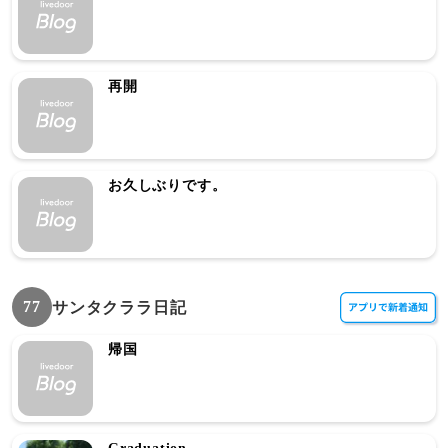
再開
お久しぶりです。
77
サンタクララ日記
帰国