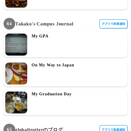
64
Takako's Campus Journal
My GPA
On My Way to Japan
My Graduation Day
65
globaltrotterのブログ