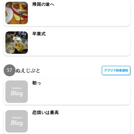
帰国の途へ
卒業式
57
ぬえじぷと
朝っ
恋煩いは最高