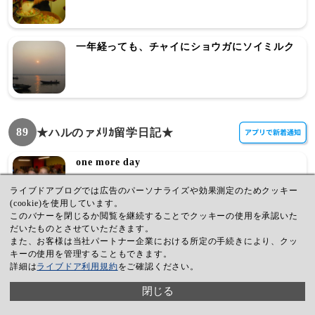
一年経っても、チャイにショウガにソイミルク
89
★ハルのァﾒﾘｶ留学日記★
one more day
ライブドアブログでは広告のパーソナライズや効果測定のためクッキー
(cookie)を使用しています。
このバナーを閉じるか閲覧を継続することでクッキーの使用を承認いた
だいたものとさせていただきます。
!!!!
また、お客様は当社パートナー企業における所定の手続きにより、クッ
キーの使用を管理することもできます。
詳細は
ライブドア利用規約
をご確認ください。
閉じる
idk......