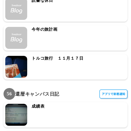
読書な休日
今年の旅計画
トルコ旅行 １１月１７日
56
還暦キャンパス日記
成績表