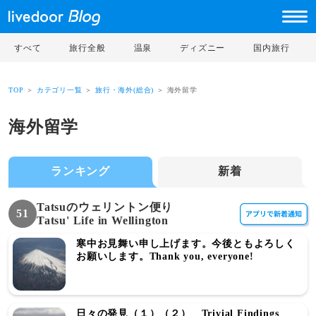
すべて
旅行全般
温泉
ディズニー
国内旅行
TOP
＞
カテゴリ一覧
＞
旅行・海外(総合)
＞ 海外留学
海外留学
ランキング
新着
Tatsuのウェリントン便り
51
Tatsu' Life in Wellington
寒中お見舞い申し上げます。今後ともよろしく
お願いします。Thank you, everyone!
日々の発見（１）（２） Trivial Findings