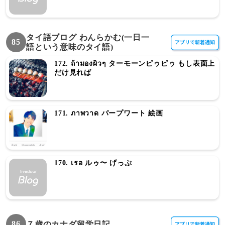
タイ語ブログ わんらかむ(一日一
85
語という意味のタイ語)
172. ถ้ามองผิวๆ ターモーンピゥピゥ もし表面上
だけ見れば
171. ภาพวาด パープワート 絵画
170. เรอ ルゥ〜 げっぷ
86
７歳のカナダ留学日記