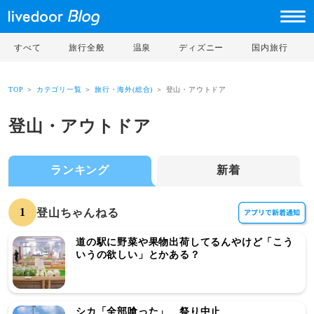
すべて
旅行全般
温泉
ディズニー
国内旅行
TOP
＞
カテゴリ一覧
＞
旅行・海外(総合)
＞ 登山・アウトドア
登山・アウトドア
ランキング
新着
1
登山ちゃんねる
道の駅に野菜や果物出荷してるんやけど「こう
いうの欲しい」とかある？
シカ「全部喰った」 祭り中止