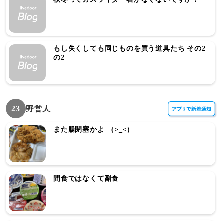
もし失くしても同じものを買う道具たち その2
の2
23
野営人
また腸閉塞かよ (>_<)
間食ではなくて副食