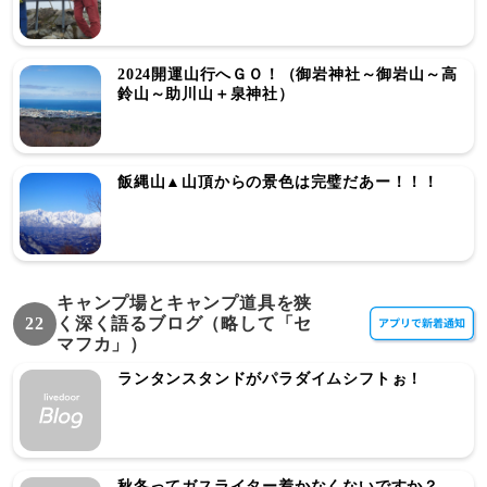
2024開運山行へＧＯ！（御岩神社～御岩山～高
鈴山～助川山＋泉神社）
飯縄山▲山頂からの景色は完璧だあー！！！
キャンプ場とキャンプ道具を狭
22
く深く語るブログ（略して「セ
マフカ」）
ランタンスタンドがパラダイムシフトぉ！
秋冬ってガスライター着かなくないですか？