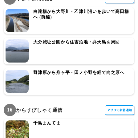
白滝橋から大野川・乙津川沿いを歩いて高田橋
へ (前編)
大分城址公園から住吉泊地・弁天島を周回
野津原から舟ヶ平・田ノ小野を経て向之原へ
16
からすびしゃく通信
千島まんてま