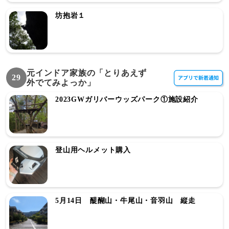
坊抱岩１
元インドア家族の「とりあえず
29
外でてみよっか」
2023GWガリバーウッズパーク①施設紹介
登山用ヘルメット購入
5月14日 醍醐山・牛尾山・音羽山 縦走