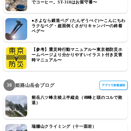
でコーヒー。ST-310はお留守番〜
●さよなら鍛造ペグ (たんぞうぺぐ)〜こんにちわ
ラクなペグ・超面倒くさがりキャンパーの終着
ペグ〜
【参考】震災時行動マニュアル〜東京都防災ホ
ームページより分かりやすいイラスト付き災害
時マニュアル〜
38
姫路山岳会ブログ
剱岳八ツ峰主稜上半縦走（Ⅷ峰と頭のコルで敗
退）
瑞牆山クライミング（十一面岩）