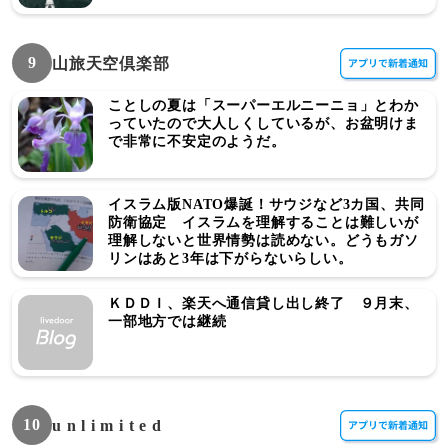
9
山旅天空倶楽部
ことしの夏は「スーパーエルニーニョ」とわか
っていたので大人しくしているが、お盆明けま
で非常に不安定のようだ。
イスラム版NATO爆誕！サウジなど3カ国、共同
防衛協定 イスラムを理解することは難しいが
理解しないと世界情勢は読めない。どうもガソ
リンはあと3年は下がらないらしい。
ＫＤＤＩ、楽天へ通信貸し出し終了 ９月末、
一部地方では継続
10
u n l i m i t e d