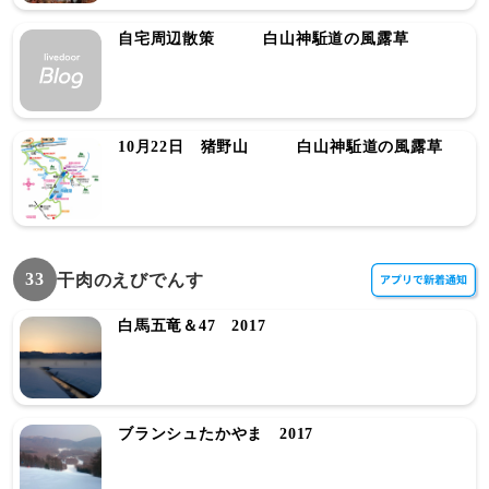
自宅周辺散策 白山神駈道の風露草
10月22日 猪野山 白山神駈道の風露草
33
干肉のえびでんす
白馬五竜＆47 2017
ブランシュたかやま 2017