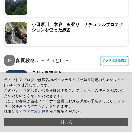
小田原川 本谷 沢登り ナチュラルプロテク
ションを使った練習
39
春夏秋冬…－ドラと山－
７月・奥穂高岳
ライブドアブログでは広告のパーソナライズや効果測定のためクッキー
(cookie)を使用しています。
このバナーを閉じるか閲覧を継続することでクッキーの使用を承認いた
だいたものとさせていただきます。
また、お客様は当社パートナー企業における所定の手続きにより、クッ
続・滝子山の「ナラ枯れ」について
キーの使用を管理することもできます。
詳細は
ライブドア利用規約
をご確認ください。
閉じる
“入れる石室密集地帯”奈良県桜井市 14石室めぐ