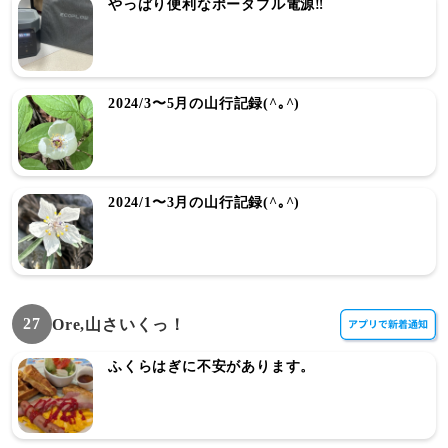
やっぱり便利なポータブル電源‼️
2024/3〜5月の山行記録(^｡^)
2024/1〜3月の山行記録(^｡^)
27
Ore,山さいくっ！
ふくらはぎに不安があります。