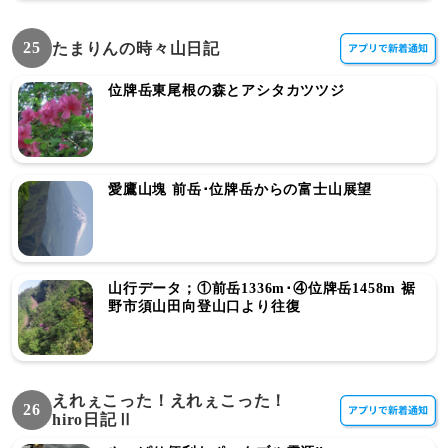
25
たまりんの時々山日記
位牌岳東尾根の森とアシタカツツジ
愛鷹山塊 前岳･位牌岳からの富士山展望
山行データ；①前岳1336m･④位牌岳1458m 裾
野市須山田向登山口より往復
えれぇこった！えれぇこった！
26
hiro日記Ⅱ