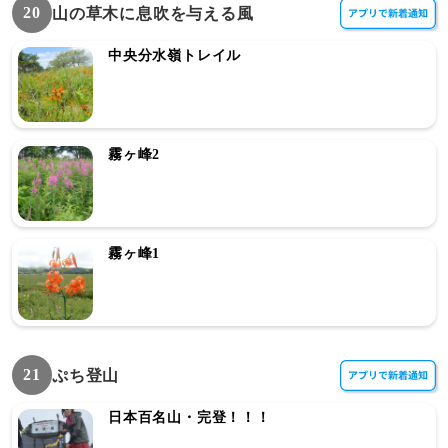
20
山の草木に息吹を与える風
中央分水嶺トレイル
霧ヶ峰2
霧ヶ峰1
21
ぷち登山
日本百名山・完登！！！