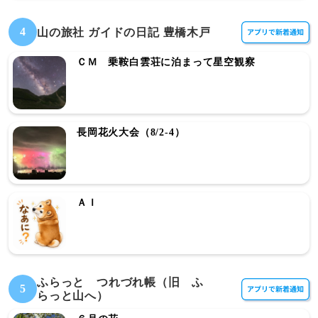
4
山の旅社 ガイドの日記 豊橋木戸
ＣＭ 乗鞍白雲荘に泊まって星空観察
長岡花火大会（8/2-4）
ＡＩ
ふらっと つれづれ帳（旧 ふ
5
らっと山へ）