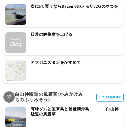
次にPC買うならRyzen 9のメモリ32Gのやつを
日常の解像度を上げる
アフガニスタンをかすめて
白山神駈道の風露草(かみかけみ
32
ちのふうろそう)
有峰ダムと宝来島と琵琶湖沖島 白山神
駈道の風露草