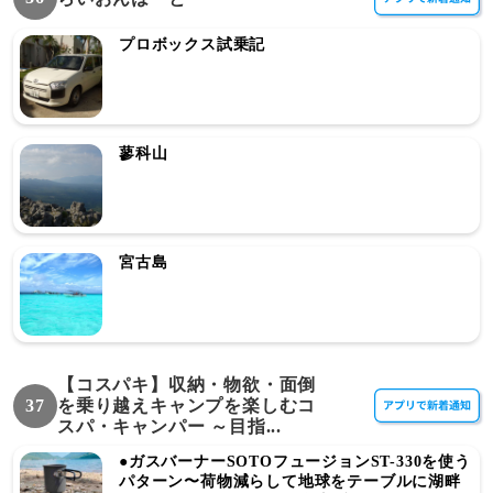
プロボックス試乗記
蓼科山
宮古島
【コスパキ】収納・物欲・面倒
37
を乗り越えキャンプを楽しむコ
スパ・キャンパー ～目指...
●ガスバーナーSOTOフュージョンST-330を使う
パターン〜荷物減らして地球をテーブルに湖畔