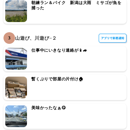
朝練ラン＆バイク 新潟は大雨 ミサゴが魚を
捕った
3
山遊び、川遊び−２
仕事中にいきなり連絡が📱🚙
暫くぶりで部屋の片付け🏠
美味かったなぁ😋