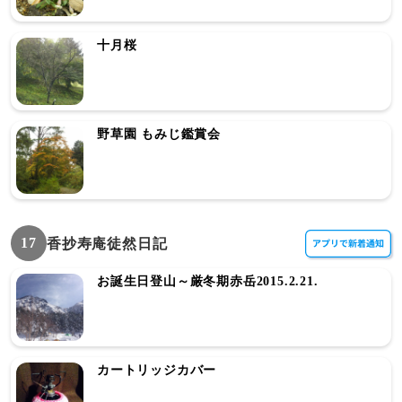
十月桜
野草園 もみじ鑑賞会
17
香抄寿庵徒然日記
お誕生日登山～厳冬期赤岳2015.2.21.
カートリッジカバー