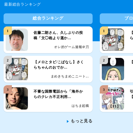
最新総合ランキング
総合ランキング
ブ
1
1
佐藤二朗さん、久しぶりの投
稿「文◯砲より遥か...
ら
オレ的ゲーム速報＠刃
2
2
【メロとタビ/こばなし】さく
らちゃんのおでか...
まめきちまめこニート...
3
3
不審な国際電話から「海外か
らのクレカ不正利用...
【
はちま起稿
もっと見る