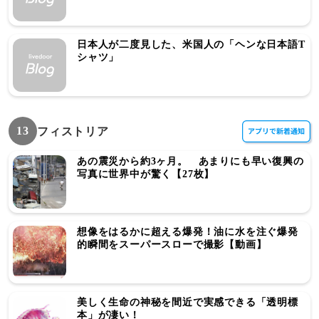
日本人が二度見した、米国人の「ヘンな日本語T
シャツ」
13
フィストリア
あの震災から約3ヶ月。 あまりにも早い復興の
写真に世界中が驚く【27枚】
想像をはるかに超える爆発！油に水を注ぐ爆発
的瞬間をスーパースローで撮影【動画】
美しく生命の神秘を間近で実感できる「透明標
本」が凄い！