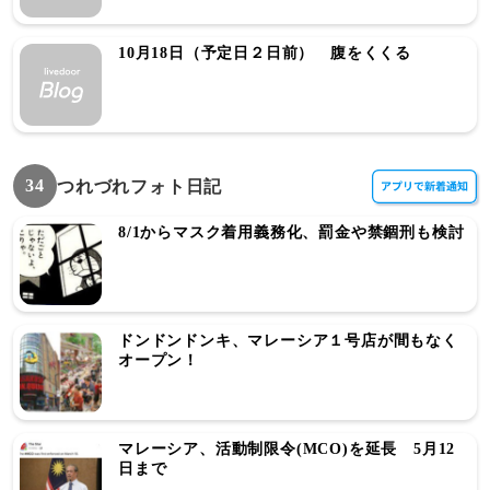
10月18日（予定日２日前） 腹をくくる
34
つれづれフォト日記
8/1からマスク着用義務化、罰金や禁錮刑も検討
ドンドンドンキ、マレーシア１号店が間もなく
オープン！
マレーシア、活動制限令(MCO)を延長 5月12
日まで