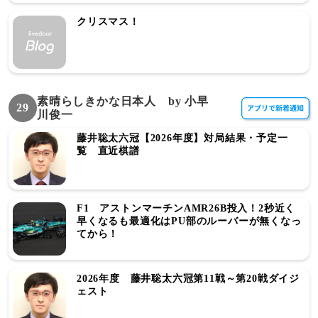
クリスマス！
素晴らしきかな日本人 by 小早
29
川俊一
藤井聡太六冠【2026年度】対局結果・予定一
覧 直近棋譜
F1 アストンマーチンAMR26B投入！2秒近く
早くなるも最適化はPU部のルーバーが無くなっ
てから！
2026年度 藤井聡太六冠第11戦～第20戦ダイジ
ェスト