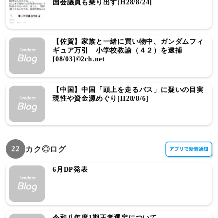
国会議員も乗り出す[H28/8/24]
【佐賀】家族と一緒に買い物中、ガンダムフィ
ギュア万引 小学校教諭（４２）を逮捕
[08/03]©2ch.net
【中国】中国「頭上を走るバス」に疑いの目実
現性や資金源めぐり[H28/8/6]
22
カク◎ログ
6月DP発表
令和八年度1期王者選定について