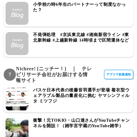
小学校の時6年生のパートナーって制度なかっ
た？
不発弾処理 #京浜東北線 #湘南新宿ライン #東
北新幹線 #上越新幹線 14時頃まで区間運休など
Nicheee! [ニッチー！] ｜ テレ
7
ビリサーチ会社がお届けする情
報サイト
バスケ日本代表の後藤音羽選手が登場 着衣型ウ
ェアラブル製品の量産化に挑む ヤマシンフィル
タ ミツフジ
衝撃！元TOKIO・山口達さんがYouTubeチャン
ネルを開設！（雑学言宇蔵のYouTube雑学）