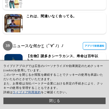
これは、間違いなく合ってる。
39
ニュースな何か∑（ﾟ∀ﾟﾉ）ﾉ
【生物】謎多きシーラカンス、寿命は百年以
上？
ライブドアブログでは広告のパーソナライズや効果測定のためクッキー
(cookie)を使用しています。
このバナーを閉じるか閲覧を継続することでクッキーの使用を承認いた
だいたものとさせていただきます。
【WiiU】早くもWii Uコントローラの尿液晶疑
また、お客様は当社パートナー企業における所定の手続きにより、クッ
惑が
キーの使用を管理することもできます。
詳細は
ライブドア利用規約
をご確認ください。
閉じる
【PSVita】 GRAVITY DAZE の公式サイトが
オープン！