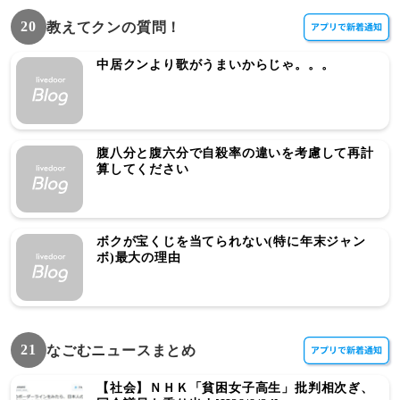
20
教えてクンの質問！
中居クンより歌がうまいからじゃ。。。
腹八分と腹六分で自殺率の違いを考慮して再計
算してください
ボクが宝くじを当てられない(特に年末ジャン
ボ)最大の理由
21
なごむニュースまとめ
【社会】ＮＨＫ「貧困女子高生」批判相次ぎ、