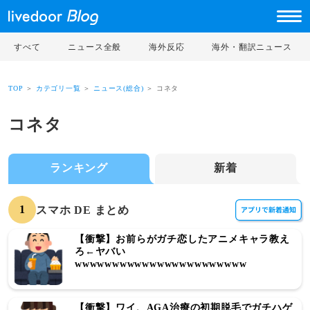
すべて
ニュース全般
海外反応
海外・翻訳ニュース
TOP
＞
カテゴリ一覧
＞
ニュース(総合)
＞ コネタ
コネタ
ランキング
新着
1
スマホ DE まとめ
【衝撃】お前らがガチ恋したアニメキャラ教え
ろ←ヤバい
wwwwwwwwwwwwwwwwwwwwwww
【衝撃】ワイ、AGA治療の初期脱毛でガチハゲ