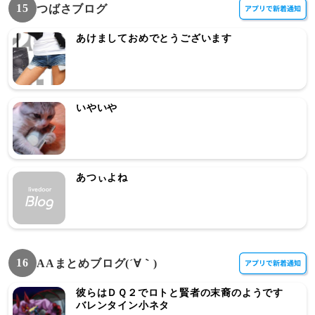
15
つばさブログ
あけましておめでとうございます
いやいや
あつぃよね
16
AAまとめブログ(´∀｀)
彼らはＤＱ２でロトと賢者の末裔のようです
バレンタイン小ネタ