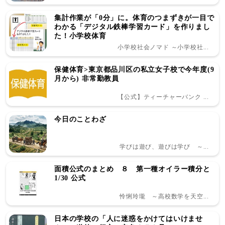
集計作業が「0分」に。体育のつまずきが一目で
わかる「デジタル鉄棒学習カード」を作りまし
た！小学校体育
小学校社会ノマド ～小学校社...
保健体育>東京都品川区の私立女子校で今年度(9
月から) 非常勤教員
【公式】ティーチャーバンク ...
今日のことわざ
学びは遊び、遊びは学び ～...
面積公式のまとめ ８ 第一種オイラー積分と
1/30 公式
怜悧玲瓏 ～高校数学を天空...
日本の学校の「人に迷惑をかけてはいけませ