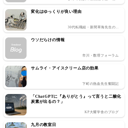
変化はゆっくりが良い理由
30代転職組・新間草海先生の...
ウソだらけの情報
市川・数理フォーラム
サムライ・アイスクリーム店の効果
下町の熱血先生奮闘記
「ChatGPTに『ありがとう』って言うと二酸化
炭素が出るの？」
KP大耀学舎のブログ
九月の教室日