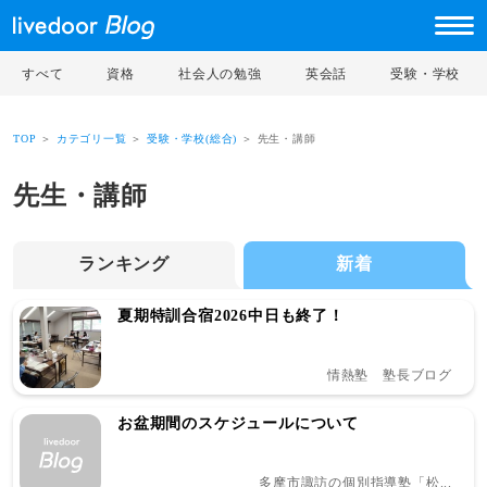
すべて
資格
社会人の勉強
英会話
受験・学校
TOP
＞
カテゴリ一覧
＞
受験・学校(総合)
＞ 先生・講師
先生・講師
ランキング
新着
夏期特訓合宿2026中日も終了！
情熱塾 塾長ブログ
お盆期間のスケジュールについて
多摩市諏訪の個別指導塾「松...