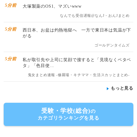
5分前
大塚製薬のOS1、マズいwww
なんでも受信遅報@なんJ・おんJまとめ
5分前
西日本、お盆は灼熱地獄へ 一方で東日本は気温が下
がる
ゴールデンタイムズ
5分前
私が取引先や上司に笑顔で接すると「見境なくベタベ
タ」「色目使...
鬼女まとめ速報 -修羅場・キチママ・生活スカッとまとめ-
もっと見る
受験・学校(総合)
の
カテゴリランキングを見る