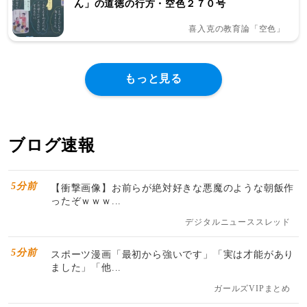
ん」の道徳の行方・空色２７０号
喜入克の教育論「空色」
もっと見る
ブログ速報
5分前
【衝撃画像】お前らが絶対好きな悪魔のような朝飯作
ったぞｗｗｗ...
デジタルニューススレッド
5分前
スポーツ漫画「最初から強いです」「実は才能があり
ました」「他...
ガールズVIPまとめ