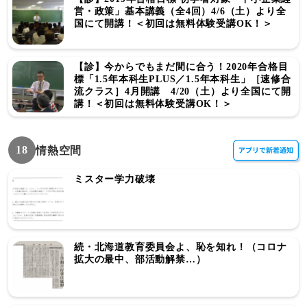
営・政策」基本講義（全4回）4/6（土）より全
国にて開講！＜初回は無料体験受講OK！＞
【診】今からでもまだ間に合う！2020年合格目
標「1.5年本科生PLUS／1.5年本科生」［速修合
流クラス］4月開講 4/20（土）より全国にて開
講！＜初回は無料体験受講OK！＞
18
情熱空間
ミスター学力破壊
続・北海道教育委員会よ、恥を知れ！（コロナ
拡大の最中、部活動解禁…）