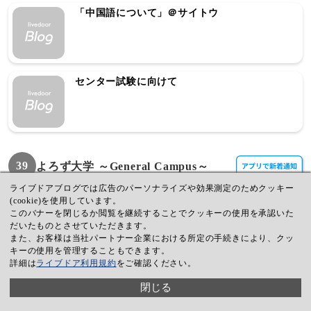
「中国語について」＠サイトウ
センター試験に向けて
39
よろず大学 ～General Campus～
ライブドアブログでは広告のパーソナライズや効果測定のためクッキー
御当地文学の旅＜番外編＞ ～白秋のふるさと
(cookie)を使用しています。
～
このバナーを閉じるか閲覧を継続することでクッキーの使用を承認いた
だいたものとさせていただきます。
また、お客様は当社パートナー企業における所定の手続きにより、クッ
キーの使用を管理することもできます。
詳細は
ライブドア利用規約
をご確認ください。
御当地文学の旅 ～啄木のふるさと⑦～
閉じる