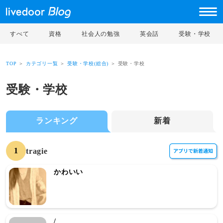
すべて
資格
社会人の勉強
英会話
受験・学校
TOP
＞
カテゴリ一覧
＞
受験・学校(総合)
＞ 受験・学校
受験・学校
ランキング
新着
1
tragie
かわいい
/