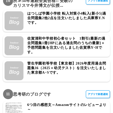
10
所≫34年連続全員合格!! 受験の
カリスマ今井博文が伝授...
はつしば学園小学校 転入対策小4転入(新小5)過
去問題集2他2点を注文いたしました兵庫県Y.N
です。
佐賀清和中学校初心者セット 1割引(最新の過
去問題集1冊[HPにある過去問のうちの最新]＋
予想問題集を注文いたしました佐賀県Y･Hで
す。
菅生学園初等学校【東京都】2026年度用過去問
題集16（2025＋幼児テスト）を注文いたしまし
た東京都A･Sです。
11
思考研のブログです
6つ目の感想文～Amazonサイトのレビューより
～