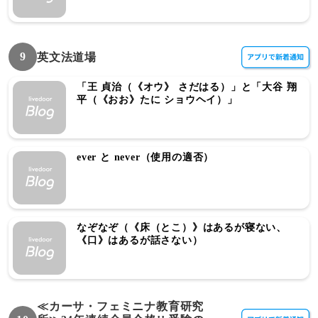
9
英文法道場
「王 貞治（《オウ》 さだはる）」と「大谷 翔
平（《おお》たに ショウヘイ）」
ever と never（使用の適否）
なぞなぞ（《床（とこ）》はあるが寝ない、
《口》はあるが話さない）
≪カーサ・フェミニナ教育研究