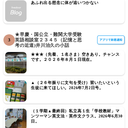
あふれ出る想念に体が追いつかない
★早慶・国公立・難関大学受験
3
英語相談室２３４５（記憶と思
考の近道)井川治久の小話
★★★（先着、１名さま）空きあり。チャンス
です。２０２６年８月１日現在。
▲（２６年振りに文句を受け）習いたいという
生徒に来てほしい。2026年7月2日号。
（１学期▲最終回）私立高１生「学校教材」マ
ンツーマン英文法・英作文クラス。2026年6月30
日。