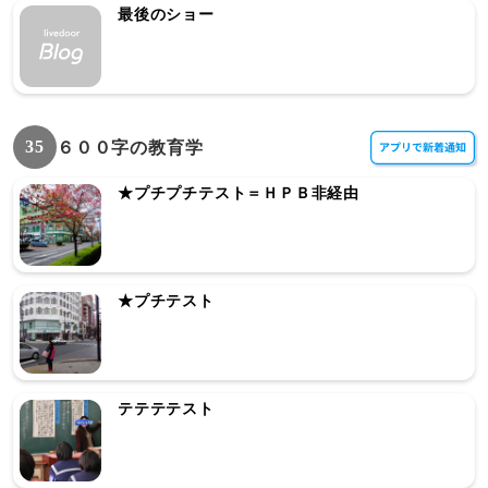
最後のショー
35
６００字の教育学
★プチプチテスト＝ＨＰＢ非経由
★プチテスト
テテテテスト