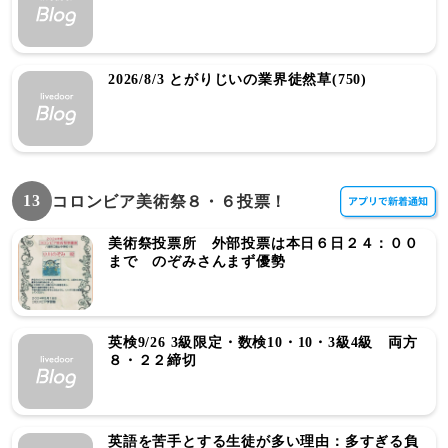
2026/8/3 とがりじいの業界徒然草(750)
13
コロンビア美術祭８・６投票！
美術祭投票所 外部投票は本日６日２４：００
まで のぞみさんまず優勢
英検9/26 3級限定・数検10・10・3級4級 両方
８・２２締切
英語を苦手とする生徒が多い理由：多すぎる負