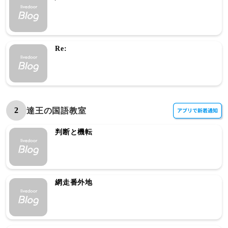
Re:
2
達王の国語教室
判断と機転
網走番外地