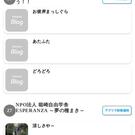
う！！
お彼岸まっしぐら
あたふた
どろどろ
NPO法人 箱崎自由学舎
27
ESPERANZA ～夢の種まき～
涼しさや～