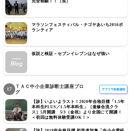
完全制覇！！（笑）
マラソンフェスティバル・ナゴヤあいち2016ボ
ランティア
仮説と検証－セブンイレブンはなぜ強い
ＴＡＣ中小企業診断士講座ブロ
17
グ
【診】いよいよラスト！2020年合格目標「1.5年
本科生PLUS／1.5年本科生」［速修合流クラ
ス］5月開講 5/3（金祝）より全国にて開講！
＜初回は無料体験受講OK！＞
【診】2019年合格目標 初学者対象「中小企業経