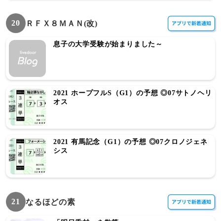
20
ＲＦＸ８ＭＡＮ(改)
息子の大学受験が始まりました～
2021 ホープフルS（G1）の予想 ◎07サトノヘリ
オス
2021 有馬記念（G1）の予想 ◎07クロノジェネ
シス
21
なるほどの素