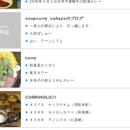
2026年４月１日＠伊予麦種牛の欧風カレー
soupcurry_cahayaのブログ
一身上の都合により、引っ越します。
人財ぼしゅー
はい、アーンしてぇ
curry
秋葉原カリガリ
東京タワー
水色子の初もうやんカレー
CURRIHOLIC!!
＃３７０ ナッラマナム（堺筋本町）
＃３６９ セイロンカリー（長堀橋）
＃３６８ アノニマス（心斎橋）