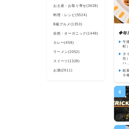
お土産・お取り寄せ(3628)
料理・レシピ(5524)
B級グルメ(1353)
◆毎
自然・オーガニック(1449)
午
カレー(458)
町
ラーメン(2052)
タ
住
スイーツ(1328)
ハ..
お酒(2611)
欧
６
4