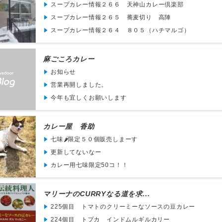
スープカレー情報２６６ 天神山カレー倶楽部
スープカレー情報２６５ 蕎麦切り 高陣
スープカレー情報２６４ ８０５（ハチマルゴ）
麻ごころカレー
お知らせ
営業再開しました。
今年も宜しくお願いします
カレー屋 香助
七味🌶限定５０個販売しまーす
更新してないなー
カレー用七味限定50コ！！
マリーナのCURRYなる道を求...
225個目 トマトのクリーミーなソースの豆カレー
224個目 トプカ インドムルギルカリー