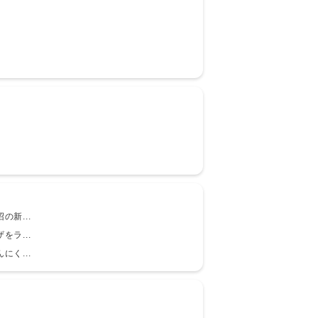
の新...
をラ...
にく...