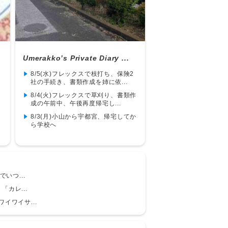
Umerakko’s Private Diary ...
8/5(水)フレックスで枝打ち、保険2
社の手続き、書類作成を姉に依...
8/4(火)フレックスで草刈り、書類作
成の午前中、午後再度帰宅し...
8/3(月)小山から宇都宮、帰宅してか
ら学校へ
いつ...
「カレ...
ワイワイサ...