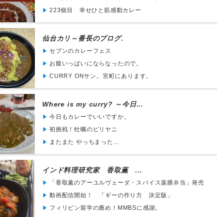
223個目 幸せひと筋感動カレー
仙台カリ～番長のブログ.
セブンのカレーフェス
お腹いっぱいにならなったので。
CURRY ONサン。宮町にあります。
Where is my curry? ～今日...
今日もカレーでいいですか。
初挑戦！牡蠣のビリヤニ
またまた やっちまった…
インド料理研究家 香取薫 ...
「香取薫のアーユルヴェーダ・スパイス薬膳弁当」発売
動画配信開始！ 「ギーの作り方 決定版」
フィリピン留学の薦め！MMBSに感謝。