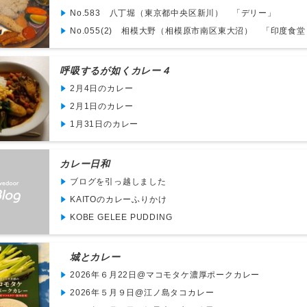
No.583 八丁堀（東京都中央区新川） 「デリー」
No.055(2) 相模大野（相模原市南区東大沼） 「印度食堂 な
呼吸するが如くカレー４
2月4日のカレー
2月1日のカレー
1月31日のカレー
カレー日和
ブログを引っ越しました
KAITOのカレーふりかけ
KOBE GELEE PUDDING
城とカレー
2026年６月22日@マコモタケ濃厚ポークカレー
2026年５月９日@江ノ島タコカレー