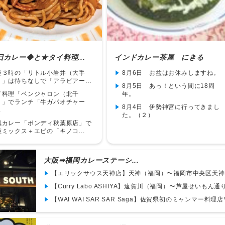
日カレー◆と★タイ料理...
インドカレー茶屋 にきる
後３時の「リトル小岩井（大手
8月6日 お盆はお休みしますね。
）」は待ちなしで「アラビアー...
8月5日 あっ！という間に18周
イ料理「ベンジャロン（北千
年。
）」でランチ「牛ガパオチャー
8月4日 伊勢神宮に行ってきまし
.
た。（２）
風カレー「ボンディ秋葉原店」で
種ミックス＋エビの「キノコ...
大阪➡︎福岡カレーステーシ...
【エリックサウス天神店】天神（福岡）〜福岡市中央区天神で
【Curry Labo ASHIYA】遠賀川（福岡）〜芦屋せいもん通り
【WAI WAI SAR SAR Saga】佐賀県初のミャンマー料理店