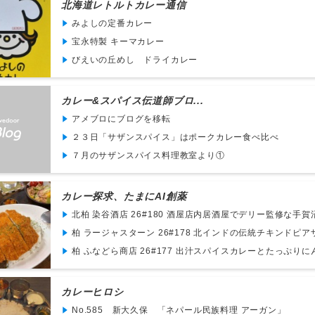
北海道レトルトカレー通信
みよしの定番カレー
宝永特製 キーマカレー
びえいの丘めし ドライカレー
カレー&スパイス伝道師ブロ...
アメブロにブログを移転
２３日「サザンスパイス」はポークカレー食べ比べ
７月のサザンスパイス料理教室より①
カレー探求、たまにAI創薬
北柏 染谷酒店 26#180 酒屋店内居酒屋でデリー監修な手賀沼
柏 ラージャスターン 26#178 北インドの伝統チキンドピアザ
柏 ふなどら商店 26#177 出汁スパイスカレーとたっぷりにん
カレーヒロシ
No.585 新大久保 「ネパール民族料理 アーガン」