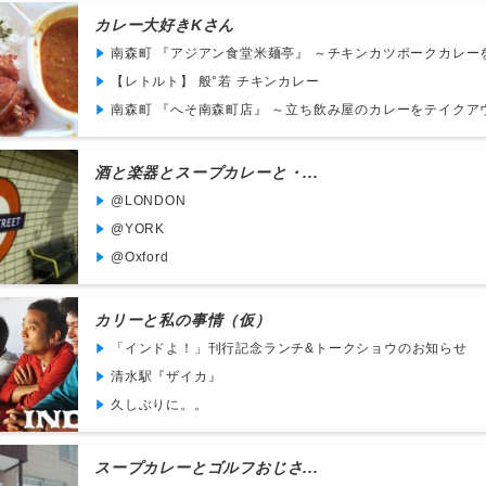
カレー大好きKさん
南森町 『アジアン食堂米麺亭』 ～チキンカツポークカレーをテ
【レトルト】 般°若 チキンカレー
南森町 『へそ南森町店』 ～立ち飲み屋のカレーをテイクア
酒と楽器とスープカレーと・...
@LONDON
@YORK
@Oxford
カリーと私の事情（仮）
「インドよ！」刊行記念ランチ&トークショウのお知らせ
清水駅『ザイカ』
久しぶりに。。
スープカレーとゴルフおじさ...