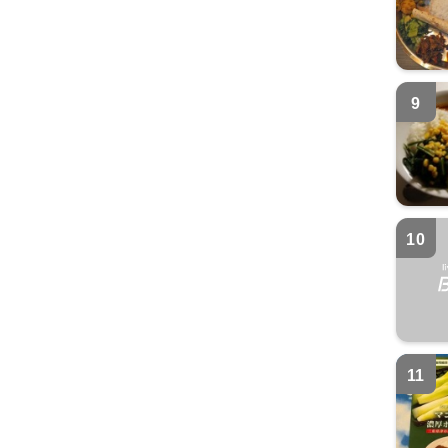
9
10
11