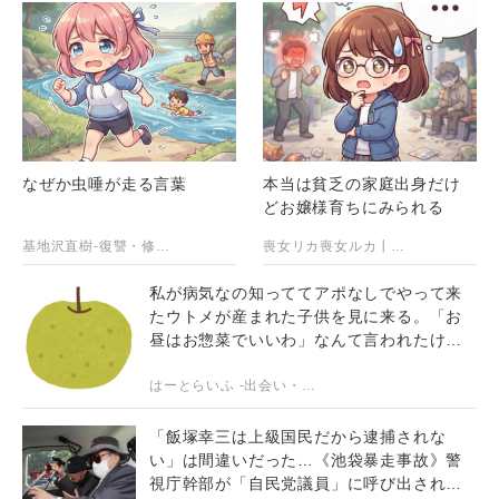
なぜか虫唾が走る言葉
本当は貧乏の家庭出身だけ
どお嬢様育ちにみられる
基地沢直樹-復讐・修羅場・DQN返し【2chスカッとする話まとめ】
喪女リカ喪女ルカ┃鬼女・生活系まとめサイト
私が病気なの知っててアポなしでやって来
たウトメが産まれた子供を見に来る。「お
昼はお惣菜でいいわ」なんて言われたけど
来てほしくない
はーとらいふ -出会い・子育て・生活系まとめ-
「飯塚幸三は上級国民だから逮捕されな
い」は間違いだった…《池袋暴走事故》警
視庁幹部が「自民党議員」に呼び出されて