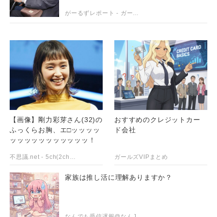
も逮捕を見送った理由
がーるずレポート - ガールズちゃんねるまとめブログ
【画像】剛力彩芽さん(32)の
おすすめのクレジットカー
ふっくらお胸、エ□ッッッッ
ド会社
ッッッッッッッッッッッ！
不思議.net - 5ch(2ch)まとめサイト
ガールズVIPまとめ
家族は推し活に理解ありますか？
なんでも受信遅報@なんJ・おんJまとめ