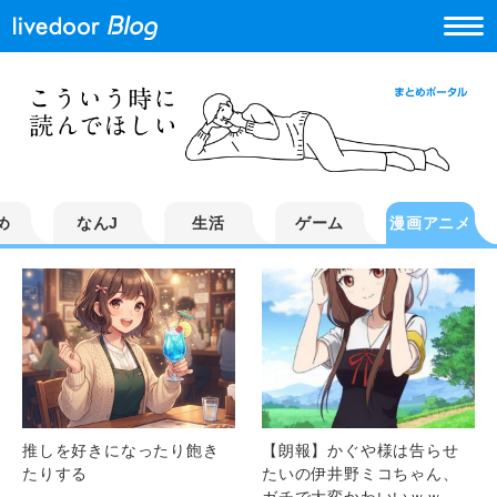
め
なんJ
生活
ゲーム
漫画アニメ
推しを好きになったり飽き
【朗報】かぐや様は告らせ
たりする
たいの伊井野ミコちゃん、
ガチで大変かわいいｗｗｗ