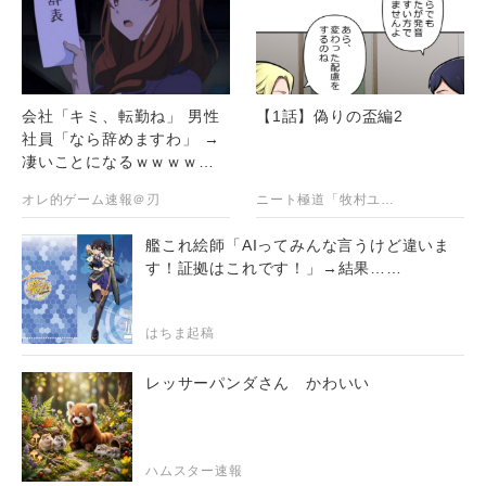
会社「キミ、転勤ね」 男性
【1話】偽りの盃編2
社員「なら辞めますわ」 →
凄いことになるｗｗｗｗｗ
ｗ
オレ的ゲーム速報＠刃
ニート極道「牧村ユタカ」
艦これ絵師「AIってみんな言うけど違いま
す！証拠はこれです！」→結果……
はちま起稿
レッサーパンダさん かわいい
ハムスター速報