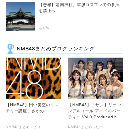
【悲報】靖国神社、軍服コスプレでの参拝
を禁止へ
ネギ速
NMB48まとめブログランキング
【NMB48】田中美空のミス
【NMB48】「サントリー ノ
テリー講座まさかの…
ンアルコール アイドルパー
ティー Vol.0 Produced by
@JAM」セットリスト
NMB48まとめスピリッツ
NMB48まとめったー