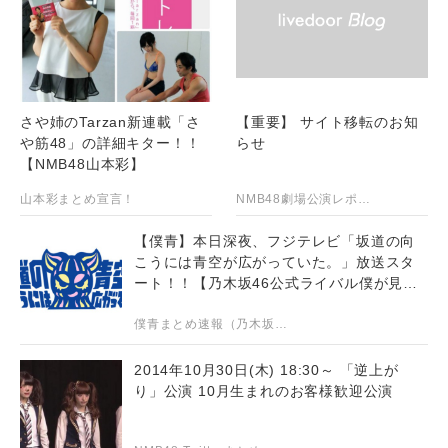
さや姉のTarzan新連載「さ
【重要】 サイト移転のお知
や筋48」の詳細キター！！
らせ
【NMB48山本彩】
山本彩まとめ宣言！
NMB48劇場公演レポート
【僕青】本日深夜、フジテレビ「坂道の向
こうには青空が広がっていた。」放送スタ
ート！！【乃木坂46公式ライバル僕が見た
かった青空】
僕青まとめ速報（乃木坂46公式ライバル僕が見たかった青空まとめブログ）
2014年10月30日(木) 18:30～ 「逆上が
り」公演 10月生まれのお客様歓迎公演