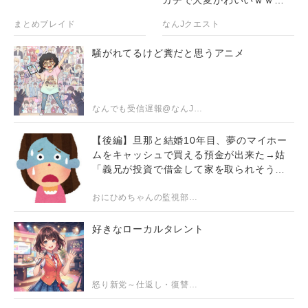
ｗｗｗｗｗｗｗ
まとめブレイド
なんJクエスト
騒がれてるけど糞だと思うアニメ
なんでも受信遅報@なんJ・おんJまとめ
【後編】旦那と結婚10年目、夢のマイホー
ムをキャッシュで買える預金が出来た→姑
「義兄が投資で借金して家を取られそう！
助けて！」旦那「必ず助ける、嫁を説得す
る
おにひめちゃんの監視部屋-生活まとめ・ニュース・面白ネタのシェアサイト-
好きなローカルタレント
怒り新党～仕返し・復讐・修羅場まとめ～