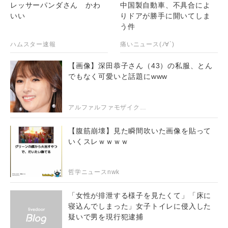
レッサーパンダさん かわ
中国製自動車、不具合によ
いい
りドアが勝手に開いてしま
う件
ハムスター速報
痛いニュース(ﾉ∀`)
【画像】深田恭子さん（43）の私服、とん
でもなく可愛いと話題にwww
アルファルファモザイク＠ネットニュースのまとめ
【腹筋崩壊】見た瞬間吹いた画像を貼って
いくスレｗｗｗｗ
哲学ニュースnwk
「女性が排泄する様子を見たくて」「床に
寝込んでしまった」女子トイレに侵入した
疑いで男を現行犯逮捕