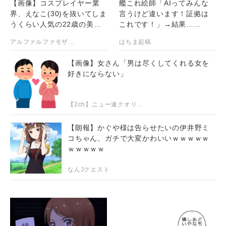
【画像】コスプレイヤー業
艦これ絵師「AIってみんな
界、えなこ(30)を抜いてしま
言うけど違います！証拠は
うくらい人気の22歳の美少
これです！」→結果……
女が可愛すぎる
アルファルファモザイク＠ネットニュースのまとめ
はちま起稿
【画像】女さん「男は尽くしてくれる女を
好きにならない」
【2ch】ニュー速クオリティ
【朗報】かぐや様は告らせたいの伊井野ミ
コちゃん、ガチで大変かわいいｗｗｗｗｗ
ｗｗｗｗｗ
なんJクエスト