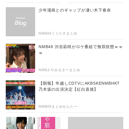
少年漫画とのギャップが凄い木下春奈
NMB48ぐぐたすまとめ
NMB48 渋谷凪咲がロケ番組で無双状態ｗｗ
ｗ
NMBさやみるきーまとめ
【朗報】年越しCDTVにAKBSKENMBHKT
乃木坂の出演決定【紅白直後】
NMB48まとめせんたー