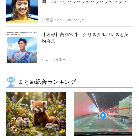
胸、エ□ッッッッッッッッッッッッッッッ！
不思議.net - 5ch(2ch)まとめサイト
【速報】高橋宏斗、クリスタルパレスと契
約合意
なんJ PRIDE
まとめ総合ランキング