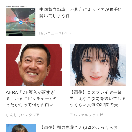
中国製自動車、不具合によりドアが勝手に
開いてしまう件
痛いニュース(ﾉ∀`)
AHRA「DH導入が遅すぎ
【画像】コスプレイヤー業
る、たまにピッチャーが打
界、えなこ(30)を抜いてしま
ったからって何が面白いん
うくらい人気の22歳の美少
だよ」
女が可愛すぎる
なんじぇいスタジアム＠なんJまとめ
アルファルファモザイク＠ネットニュースのまとめ
【画像】剛力彩芽さん(32)のふっくらお