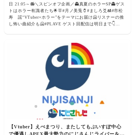
日 21:05～📻＼スピンオフ企画／👻真夏のホラーSP👻ゲス
トはホラー有識者たち🌟🐰#月ノ美兎🧷#ましろ爻🎎#市松
寿ゞ謡“VTuber×ホラー”をテーマにお届け🥶リスナーの推
し怖い曲紹介も🥶#PLAVE ゲスト回配信は明日まで👇
https://t.co/xC4Eu1Sr8I pic.twitter.com/5WaKkRDBjS— ぶ
いあーる！～VTuberの音楽Radio～ (@nhk_vtuberradio)
August 7, 2026 明日21時5分よりNHKラジオで放送の #ぶ
いあーる に出演させていただきます！是非聴いてくだ
さい‼ https://t.co/H8jrJIMB07— 市松寿ゞ謡＠市松人形
vtuber (@SZK_Vdoll) August 7, 2026 2026/08/07(金)
17:02:14.34 ID:v8PRQDQj
【Vtuber】えぺまつり、またしてもぶいすぽ中心
で優遇しAPEX最大勢力のにじさんじライバーをガ