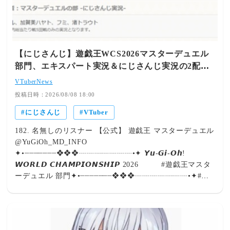
を果たしました。コメント欄でも「春甲子園リベンジ優勝
おめでとう！！」「不破監督の試合でも育成でも名采配光
ってた」と祝福の声で溢れ返りました。 悩んで重ねた努
力の実り！堅実な育成が生んだ「勝利の追い風」！ これ
まで悩みに悩みを重ね、一歩ずつ堅実にチームを育て上げ
【にじさんじ】遊戯王WCS2026マスターデュエル
てきた不破監督。その愚直な姿勢に引き寄せられるよう
部門、エキスパート実況＆にじさんじ実況の2配信
に、要所で運も味方する最高の展開へ！努力が結実して大
を実施！【8/28(金)9:00～】
きな成果となって表れるドラマチックな流れに、ファンも
VTuberNews
「堅実に育ててきたことで運が味方してきてくれてるのが
投稿日時：2026/08/08 18:00
嬉しい！」と胸を熱くさせています。 監督の期待に応え
にじさんじ
VTuber
る激アツ成長！試合を通じて覚醒するメンバーたち！ 本
番の緊張感あふれる試合の中で、ギラホスメンバーたちが
182. 名無しのリスナー 【公式】 遊戯王 マスターデュエル
次々と青特を獲得！まさに不破監督の信頼と期待に応える
@YuGiOh_MD_INFO
かのような覚醒劇を見せつけました。「どんどん試合で青
✦•┈┈┈┈┈┈┈❖❖❖┈┈┈┈┈┈┈•✦ 𝙔𝙪-𝙂𝙞-𝙊𝙝!
特付けて成長していくギラホスメンバー達最高だった」と
𝙒𝙊𝙍𝙇𝘿 𝘾𝙃𝘼𝙈𝙋𝙄𝙊𝙉𝙎𝙃𝙄𝙋 2026 #遊戯王マスタ
語られる通り、最後の夏大会へ向けた戦力値とチームワー
ーデュエル 部門✦•┈┈┈┈┈┈┈❖❖❖┈┈┈┈┈┈┈•✦#遊
クはまさに盤石の領域へ達しています。 出典：【#にじ甲
戯王WCS2026 予選実況は2つの配信を楽しめます。トップ
2026】ギラギラホスト高校、春甲子園リベンジと最後の新
プレイヤー目線の実況を楽しみたい方-エキスパート実況-
入生【不破湊/にじさんじ】 - YouTube 👑 Editor's View 春
出演：magu6o / シーアーチャー / はみるとんカジュアル
の甲子園リベンジ優勝、本当におめでとうございます！常
な実況を楽しみたい方-にじさんじ実況-出演：春崎エアル
に悩み抜いて選手一人ひとりと向き合い、地道で堅実な育