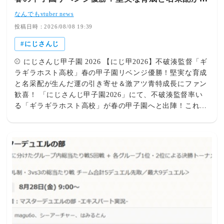
んだ運の引き寄せ＆激アツ青特成長にファン歓喜！
【にじさんじ】 記事を読む ➔
なんでもvtuber news
投稿日時：2026/08/08 19:39
にじさんじ
⚾ にじさんじ甲子園 2026 【にじ甲2026】不破湊監督「ギ
ラギラホスト高校」春の甲子園リベンジ優勝！堅実な育成
と名采配が生んだ運の引き寄せ＆激アツ青特成長にファン
歓喜！ 「にじさんじ甲子園2026」にて、不破湊監督率い
る「ギラギラホスト高校」が春の甲子園へと出陣！これま
で試行錯誤を重ねて愚直に育んできたチーム本来の力が大
爆発し、見事に春の甲子園リベンジ優勝を達成しました！
不破監督の巧みな采配とそれに応える選手たちの急成長、
そして堅実な育成が呼び寄せた最高の運の波にリスナーか
らの熱い称賛が殺到しています！ 🔥 堅い信頼と名采配！
ギラギラホスト高校のハイライト 見事な雪辱！最高の結
果で掴み取った「春の甲子園リベンジ優勝」！ 過去の悔
しさを胸に挑んだ春の甲子園の舞台で、ギラギラホスト高
校が怒涛の快進撃を披露！試合での的確な指示と試合展開
に応じた極上の采配が見事にハマり、堂々のリベンジ優勝