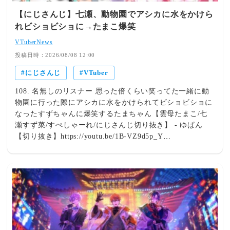
【にじさんじ】七瀬、動物園でアシカに水をかけら
れビショビショに→たまこ爆笑
VTuberNews
投稿日時：2026/08/08 12:00
にじさんじ
VTuber
108. 名無しのリスナー 思った倍くらい笑ってた一緒に動
物園に行った際にアシカに水をかけられてビショビショに
なったすずちゃんに爆笑するたまちゃん【雲母たまこ/七
瀬すず菜/すぺしゃーれ/にじさんじ切り抜き】 - ゆぱん
【切り抜き】https://youtu.be/1B-VZ9d5p_Y
2026/08/06(木) 18:38:21.46 ID:FOCimTbb