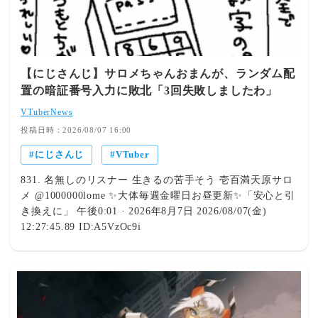
Vtuberのエペといえばにじさんじライバーなのに この大会
は毎回ぶいすぽ中心に優遇、にじさんじをガン無視してる
【にじさんじ】サロメちゃんおまんが、ランダム配
置の暗証番号入力に敗北「3回失敗しましたわ」
VTuberNews
投稿日時：2026/08/07 16:00
にじさんじ
VTuber
831. 名無しのリスナー 生きるの苦手そう 壱百満天原サロ
メ @1000000lome ✨大体毎週金曜日お昼更新✨「安心と引
き換えに」 午後0:01 · 2026年8月7日 2026/08/07(金)
12:27:45.89 ID:A5VzOc9i