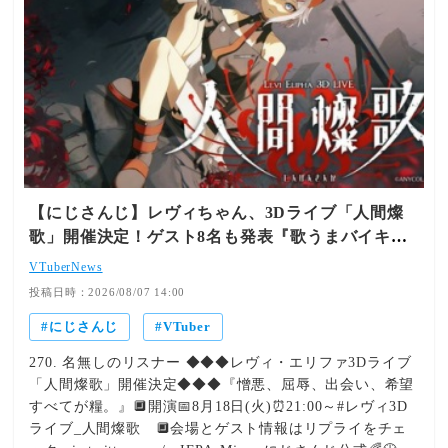
【にじさんじ】レヴィちゃん、3Dライブ「人間燦
歌」開催決定！ゲスト8名も発表『歌うまバイキン
グなゲストや』【8/18(火)21:00】
VTuberNews
投稿日時：2026/08/07 14:00
にじさんじ
VTuber
270. 名無しのリスナー ◆◆◆レヴィ・エリファ3Dライブ
「人間燦歌」開催決定◆◆◆『憎悪、屈辱、出会い、希望
すべてが糧。』🔲開演📅8月18日(火)⏰21:00～#レヴィ3D
ライブ_人間燦歌 🔲会場とゲスト情報はリプライをチェ