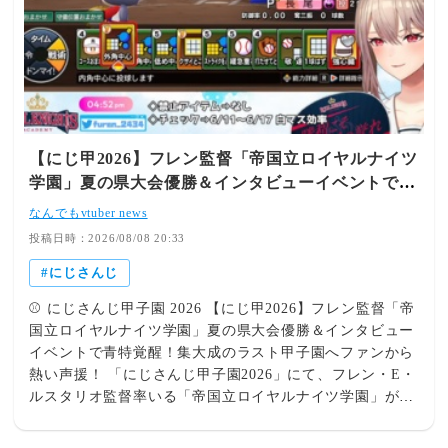
県大会を突破したロイヤルナイツ、そして怒涛の神上振れ
最終盤にして「欲しい能力が全て手に入る」奇跡のラッシ
で夢を叶えた麒麟高校――監督それぞれの個性とナインへ
ュが開幕！エース葛葉選手の弱点だった赤特が見事に消去
の愛が最高のドラマを生み出しています。完成した最高の
され、捕手の魔界ノりりむ選手は「キャッチャーA」およ
チームたちが本選甲子園の大舞台でどんなぶつかり合いを
び「フレーミング」を取得するという理想以上の大覚醒を
見せてくれるのか、一ファンとして楽しみで仕方がありま
果たしました。配信を見たリスナーも「こうなったらいい
せん！ 📖 あわせて読みたい「にじ甲2026」関連記事 関連
な、と思ってたことが全部叶った」「葛葉は赤特消えたし
記事 【にじ甲2026総括】「ミルキーウェイ」夏の頂点＆
りりむはキャッチャーAにフレーミングだし甲子園決めて
【にじ甲2026】フレン監督「帝国立ロイヤルナイツ
全員野球！「ギラホス」コールド圧勝の快進撃！「さんさ
るしで何事？？？」「豪華欲張りセットみたいな神回」と
学園」夏の県大会優勝＆インタビューイベントで青
んいえろー」奇跡の全国5連覇！激戦の栄冠ナイン名場面
驚愕と歓喜に包まれました。 勝負強さと豪運の結実！悲
特覚醒！集大成のラスト甲子園へファンから熱い声
まとめ！ 関連記事 【にじ甲2026】ドラマ、信念、そして
願の「本選・夏甲子園出場」を達成！ チーム全員の急成
なんでもvtuber news
知略――それぞれの夏を破る「名将」たちが紡いだ育成神
援！
長と宇佐美監督の熱い采配が見事に咬み合い、見事夏甲子
投稿日時：2026/08/08 20:33
回まとめ 関連記事 【にじ甲2026】ドラマティックすぎる
園への切符を獲得！失敗すらも最高のエンタメに変え、最
栄冠ナイン！本間ひまわり・七瀬すず菜・不破湊の3監督
にじさんじ
後に大きな勝利を掴み取る姿はまさに「持っている男」。
が見せた采配と絆の奇跡
コメントでも「個人的に今年のにじ甲で一番盛り上がった
⚾ にじさんじ甲子園 2026 【にじ甲2026】フレン監督「帝
かも」「神回すぎて涙出た。最高だよ麒麟高校」と大絶賛
国立ロイヤルナイツ学園」夏の県大会優勝＆インタビュー
が寄せられています。 苦しい時も笑顔を絶やさない姿
イベントで青特覚醒！集大成のラスト甲子園へファンから
勢！宇佐美監督の情熱が引き寄せた「運の波」 どんなに
熱い声援！ 「にじさんじ甲子園2026」にて、フレン・E・
試練が立ちふさがっても前向きに全力で楽しむ宇佐美監督
ルスタリオ監督率いる「帝国立ロイヤルナイツ学園」が3
のスタンスこそが、今回の最高潮の運を引き寄せた最大の
年目の集大成となる夏へ出陣！見事な勝負勘と采配で夏の
要因。「宇佐美って苦しいときでも楽しみながら頑張って
県大会優勝を果たし、インタビューイベントでの青特獲得