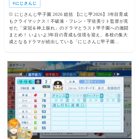
にじさんじ
⚾ にじさんじ甲子園 2026 総括 【にじ甲2026】3年目育成
もクライマックス！不破湊・フレン・宇佐美リト監督が見
せた「栄冠＆神上振れ」のドラマとラスト甲子園への激闘
まとめ！ いよいよ3年目の育成も佳境を迎え、各校の集大
成となるドラマが続出している「にじさんじ甲子園
2026」！不破湊監督の「ギラギラホスト高校」による春甲
子園リベンジ優勝、フレン監督の「帝国立ロイヤルナイツ
学園」が魅せた夏の県大会優勝＆青特覚醒、そして宇佐美
リト監督の「麒麟高校」が起こした怒涛の神上振れと甲子
園出場決定！熱すぎる3校の激闘と感動のハイライトを一
挙に振り返ります！ 🔥 注目の3校が見せた歓喜と激闘の軌
跡 不破湊監督 / ギラギラホスト高校 【にじ甲2026】不破
湊監督「ギラギラホスト高校」春の甲子園リベンジ優勝！
堅実な育成と名采配が生んだ運の引き寄せ＆激アツ青特成
長にファン歓喜！ 前年の悔しさを胸に挑んだ春の甲子園
で見事にリベンジを果たし、栄冠の全国優勝を達成！コツ
コツと積み重ねた堅実な育成と要所での見事な名采配が光
り、選手たちの激アツな青特成長を引き寄せました。最高
の弾みを付けて最後の夏へと突き進みます！ 記事の詳細