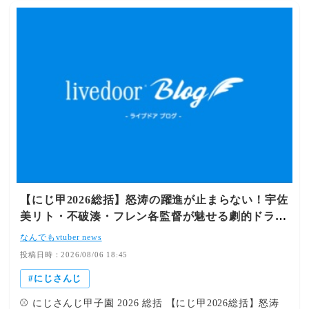
ひとつの判断に込められた愛が選手たちの劇的な活躍とし
て花開く瞬間は何度見ても胸が熱くなりますね。試行錯誤
を重ねながら最高のチームを目指す麒麟高校が、集大成と
なる3年目でどのようなドラマを見せてくれるのか、これ
からの旋風から目が離せません！ 👇 あわせて読みたいお
すすめ記事 【にじ甲2026】宇佐美リト監督「麒麟高校」
が怒涛の追い上げで県大会優勝＆夏甲子園出場決定！脳汁
不可避のイノシシギャンブル采配と超明るい“ムード◎”配
信にファン大熱狂！ 記事を読む ➔ 【にじ甲2026総括】波
乱の船出が生んだ奇跡のドラマ！フレン・不破湊・宇佐美
リトら名監督たちが魅せた“不屈のパッション”と神采配を
徹底プレイバック！ 記事を読む ➔ 【VTuber総括】魂を揺
さぶる「歌ってみた」3選！甲斐田晴、エマるな、パヴォ
【にじ甲2026総括】怒涛の躍進が止まらない！宇佐
リア・レイネの圧巻パフォーマンス 記事を読む ➔
美リト・不破湊・フレン各監督が魅せる劇的ドラマ
と快進撃の記録を徹底プレイバック！
なんでもvtuber news
投稿日時：2026/08/06 18:45
にじさんじ
⚾ にじさんじ甲子園 2026 総括 【にじ甲2026総括】怒涛