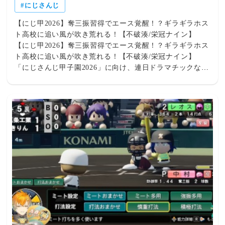
にじさんじ
【にじ甲2026】奪三振習得でエース覚醒！？ギラギラホス
ト高校に追い風が吹き荒れる！【不破湊/栄冠ナイン】
【にじ甲2026】奪三振習得でエース覚醒！？ギラギラホス
ト高校に追い風が吹き荒れる！【不破湊/栄冠ナイン】
「にじさんじ甲子園2026」に向け、連日ドラマチックな育
成劇を生み出している不破湊監督率いる『ギラギラホスト
高校』！✨ 毎日の配信を楽しみに生活リズムを整えている
ファンも多い中、ついにチームの命運を握る「大きな覚
醒」の瞬間が訪れました！絶体絶命の土壇場で見せたエー
スの踏ん張り、そしてチーム全体に吹き始めた圧倒的な追
い風に、リスナーのボルテージも最高潮に達しています！
🔥 出典：【#にじ甲2026】ギラギラホスト高校、牛歩・
D・ロジャー【不破湊/にじさんじ】 - YouTube ここぞの
場面で魅せた！エースの真価とドラマチックな展開 配信
終盤、2:25:54の緊張感が破裂しそうな土壇場で飛び出した
不破監督の切実な一言――「剣持、ここで引かなきゃ俺た
ちは終わりだ」。 まさに主人公補正とも言える最高の展
開の中、なんと土壇場で「奪三振」を劇的習得！この神が
かった引きには、チャット欄も歓喜と興奮のコメントで埋