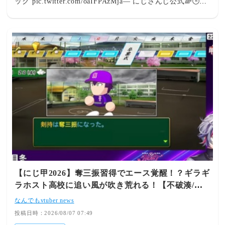
ック pic.twitter.com/oaIFPAzMja— にじさんじ公式🌈🕒
(@nijisanji_app) August 6, 2026 🔲ライブ会場はコチラ
https://t.co/LMkPXbtsWe※YouTubeにて全編無料🔲ゲスト
#綺沙良 #珠乃井ナナ #早乙女ベリー #渡会雲雀 #緋八マナ
#伊波ライ #ドーラ #早瀬走#レヴィ3Dライブ_人間燦歌—
にじさんじ公式🌈🕒 (@nijisanji_app) August 6, 2026 待機
所はこちら 2026/08/06(木) 21:34:04.71 ID:96aUw5nk
【にじ甲2026】奪三振習得でエース覚醒！？ギラギ
ラホスト高校に追い風が吹き荒れる！【不破湊/栄
冠ナイン】
なんでもvtuber news
投稿日時：2026/08/07 07:49