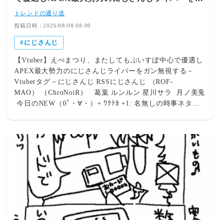
ン無視する「にじにはそんな余裕はないよな」
トレンドの通り道
投稿日時：2026/08/08 08:09
にじさんじ
【Vtuber】えぺまつり、またしてもぶいすぽ中心で優遇し
APEX最大勢力のにじさんじライバーをガン無視する－
Vtuberタグ－にじさんじ RSSにじさんじ （ROF-
MAO） （ChroNoiR） 葛葉 ルンルン 星川サラ 月ノ美兎
今日のNEW（0ﾟ・∀・）+ ﾜｸﾃｶ +1: 名無しの時事ネタ
2026/07/19(日) 00:11:00.821 ID:6r0frW5q0 Vtuber出演者
橘ひなの（ぶいすぽ） 甘狼このみ（ミリプロ） 胡桃のあ
（ぶいすぽ） 猫汰つな（ぶいすぽ） 八雲べに（ぶいす
ぽ） 赤見かるび（CrazyRacoon） 花芽なずな（ぶいす
ぽ） 柊ツルギ（ネオポルテ） 紡木こかげ（ぶいすぽ） 白
波らむね（ぶいすぽ） 秋雪こはく（REJECT） ゆらぎゆ
ら（ミリプロ） 天鬼ぷるる（REJECT） dtto.（REJECT）
心白てと（ネオポルテ） 神楽めあ 麻倉シノ（ネオポル
テ） 天羽衣（ななしいんく） バーチャルゴリラ ぶいす
ぽ：7人 ネオポルテ：3人 REJECT：3人 ミリプロ：2人