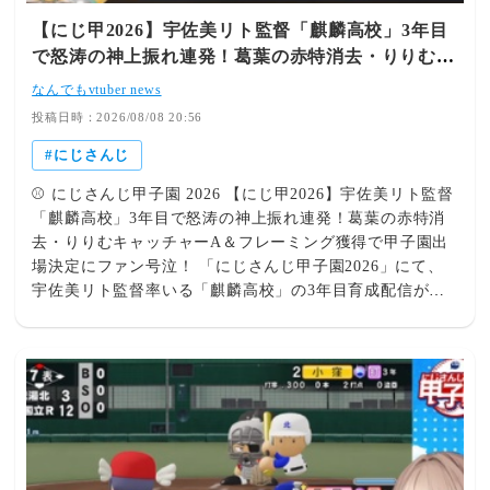
を見る ➔ フレン監督 / 帝国立ロイヤルナイツ学園 【にじ
【にじ甲2026】宇佐美リト監督「麒麟高校」3年目
甲2026】フレン監督「帝国立ロイヤルナイツ学園」夏の県
で怒涛の神上振れ連発！葛葉の赤特消去・りりむキ
大会優勝＆インタビューイベントで青特覚醒！集大成のラ
ャッチャーA＆フレーミング獲得で甲子園出場決定
スト甲子園へファンから熱い声援！ 3年目の集大成となる
なんでもvtuber news
にファン号泣！
夏県大会を圧巻の勝ち上がりで見事優勝！フレン監督の勇
投稿日時：2026/08/08 20:56
気ある決断と勝負勘が光り、突破後のインタビューイベン
にじさんじ
トでは青特殊能力を連発獲得。ナインとの絆が詰まった最
高の状態で、泣いても笑っても最後の本選甲子園へ挑みま
⚾ にじさんじ甲子園 2026 【にじ甲2026】宇佐美リト監督
す！ 記事の詳細を見る ➔ 宇佐美リト監督 / 麒麟高校 【に
「麒麟高校」3年目で怒涛の神上振れ連発！葛葉の赤特消
じ甲2026】宇佐美リト監督「麒麟高校」3年目で怒涛の神
去・りりむキャッチャーA＆フレーミング獲得で甲子園出
上振れ連発！葛葉の赤特消去・りりむキャッチャーA＆フ
場決定にファン号泣！ 「にじさんじ甲子園2026」にて、
レーミング獲得で甲子園出場決定にファン号泣！ 最後ま
宇佐美リト監督率いる「麒麟高校」の3年目育成配信が大
で諦めず楽しむ宇佐美監督の姿勢が、奇跡のような神上振
爆発！苦しい局面でも前向きに戦い抜く宇佐美監督の姿勢
れを呼び寄せた神回！葛葉選手の赤特消去、魔界ノりりむ
に応えるかのように、葛葉選手の赤特消去、魔界ノりりむ
選手のキャッチャーA＆フレーミング獲得など夢のような
選手のキャッチャーA＆フレーミング獲得など超絶上振れ
能力覚醒が続き、見事夏甲子園出場が決定。感動と熱狂に
イベントが怒涛のように連発！見事に本選・夏甲子園出場
ファンが沸き立ちました！ 記事の詳細を見る ➔ 👑
を決めるドラマチックすぎる神回となり、リスナーから歓
Editor's View どの高校も3年間の思い出と努力がぎゅっと
喜と涙の声が殺到しています！ 🔥 奇跡の連続！麒麟高校
詰まった素晴らしい成長を見せてくれて、胸が熱くなる場
が魅せた神回ハイライト 怒涛の特能＆能力覚醒！葛葉の
面ばかりでした！春制覇を果たしたギラホス、熱い決断で
赤特消去からりりむのキャッチャーAまで超上振れ！ 育成