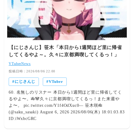
勝負強さと魅せ方には脱帽するばかりです。 覚醒イベン
長を遂げた選手たちが次々と圧倒的なパフォーマンスを披
トや練習試合の引きなど、文字通り「ギラギラホスト高
露しました。弾道アイテムの戦略的投与や丁寧なコンバー
校」に追い風が吹き荒れているのを感じます。この勢いの
ト策が結実し、主軸打者たちによる痛快な一撃や勝負所で
まま青特をどんどん積み上げて、本戦の舞台で最高の輝き
の粘り強さが炸裂！ 育成にはどうしても運の要素が絡む
を放つ姿を一ファンとして最後まで全力で応援していきた
ものの、予期せぬトラブルや上振れ・下振れも含めてリス
いですね！夏の本番が本当に待ち遠しいです！ 関連記事
ナーを楽しませる最高のエンターテインメントに昇華させ
【にじ甲2026】不破湊監督「ギラギラホスト高校」1年目
る宇佐美監督。難局での選択に頭を悩ませつつも、常に前
【にじさんじ】笹木「本日から1週間ほど里に帰省
秋で圧巻の神宮大会優勝！丁寧な采配と歓喜の“姫”ムード
向きな熱量でチームを導く姿はまさに名将そのものです！
してくるやよ～。久々に京都満喫してくるっ！」
でファン熱狂 【にじ甲2026】1年目春から「オリジナル変
💬 リスナー・ファンの熱い反応 「どうしても運が絡む育
化球」上振れ!? 不破湊監督率いる「ギラギラホスト高校」
成だけど、上手くいかない所すら笑いに変えてくれるから
VTuberNews
こだわり抜く試行錯誤と最高のスタートダッシュ！【にじ
ほんとに毎回楽しんで見てます。3年目もファイト！！」
投稿日時：2026/08/06 22:00
さんじ】
「最後の詰めに差し掛かってきて難しい選択が増えてきた
にじさんじ
VTuber
と思いますが、監督の目指す最高のチームが見れるのを楽
しみにしてます！！！」 「天才コンバート投手の☆カン
60. 名無しのリスナー 本日から1週間ほど里に帰省してく
ストをにじ甲という舞台で見せてくれてありがと
るやよ〜。🎋🐼久々に京都満喫してくるっ！また来週や
う！！！！」 「大切に育てて来た選手達が、春甲を圧倒
よ〜。 pic.twitter.com/Y1f4OdXuc0— 笹木咲🎋
出来るくらい実って来て、皆が躍動してる姿は嬉しいね
(@saku_sasaki) August 6, 2026 2026/08/06(木) 18:01:03.83
ー！️」 💭 Editor's View 宇佐美監督の配信は、勝利への執
ID:iWxbcGRC
念とエンタメ性のバランスが本当に素晴らしく、一秒たり
とも目が離せません！コンバートや能力伸ばしなど、一つ