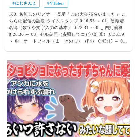
にじさんじ
VTuber
180. 名無しのリスナー 長尾「この大会76名いました」 こ
ちらの配信の話題 タイムスタンプ 0:16:53 ～ 01_ 冒険者
名簿（数字や文字入力の基本） 0:22:31 ～ 02_ 四則演算
0:28:30 ～ 03_ セル参照（参照してコピペ計算） 0:33:59
～ 04_ オートフィル（まーきのっ）（F4） 0:45:15 ～ 05_
関数（今後よく使うだろうページ） 0:53:48 ～ 06_ IF関数
（空欄は""） 1:02:24 ～ 07_ フィルタ（ショトカで簡単）
1:09:03 ～ 08_ ソート（並び替え） 1:12:06 ～ 09_ IF系関
数（COUNTIFの話） 1:23:33 ～ 10_ 数字置き換え
（XLOOKUP） 1:30:40 ～ 11_ 複合問題 1:38:33 ～ 12_ 模
擬大会チーム編成 1:47:20 ～ 新要素 2026/08/06(木)
20:05:43.65 ID:ZvVbCLGk