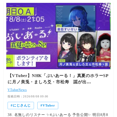
たでも視聴できます🔽最速感想放送放送日時：8月23日
(日)公演終了後〜出演：#篠宮ゆの #城瀬いすみ▼ご視聴は
こちらhttps://live.nicovideo.jp/watch/lv351101427…※ニコ
ニコチャンネル会員のみ視聴できます※冒頭はどなたでも
視聴できます※3SKMの出演はございません🔽特設サイト
https://nijisanji.jp/events/3skm_1stlive/…#3SKM 午後5:10 ·
2026年8月6日 3SKM @3SKM_INFO 【お詫び】こちらの
ポストのレポーター様の記載に誤りがございました。正し
くは、レポーター： #八木美佐子となります。訂正してお
詫び申し上げます。 午後8:33 · 2026年8月6日
2026/08/06(木) 18:15:40.94 ID:aBtQba70
【VTuber】NHK「ぶいあーる！」真夏のホラーSP
に月ノ美兎・ましろ爻・市松寿ゞ謡が出
演！“VTuber×ホラー”を語る【8/8(土)21:05】
VTuberNews
投稿日時：2026/08/08 09:00
にじさんじ
VTuber
38. 名無しのリスナー ✨#ぶいあーる 予告公開✨ 明日8月8