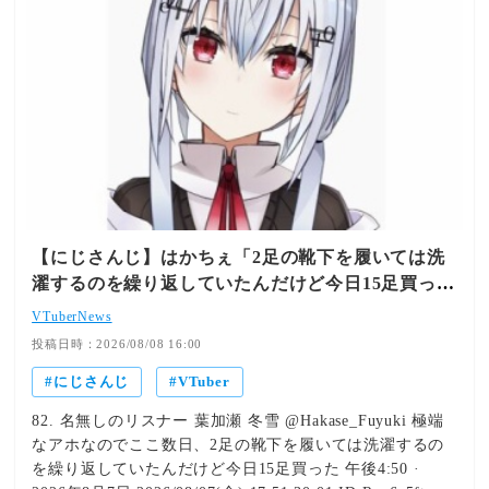
/ 加賀美ハヤト / フミ / 渚トラウト配信スケジュールなど
成を続けてきた不破監督の姿勢が、最高の形で実を結んだ
詳細は特設サイトをチェック
瞬間に心が震えました。監督の熱い采配に応えるように試
https://konami.com/yugioh/worldchampionship/2026/ja/…
合中で青特を取得して成長していく選手たちの姿は、まさ
午後6:00 · 2026年8月7日 詳細はこちら 2026/08/07(金)
に『ギラギラホスト高校』というチームの強固な信頼関係
18:21:39.77 ID:h04VEaOG
そのものです。最後の新入生も加わり、集大成となる最後
の夏大会でどんな最高のドラマを魅せてくれるのか、一フ
ァンとして全力で応援していきます！ 👇 あわせて読みた
いおすすめ記事 【にじ甲2026総括】ドラマと奇跡が交差
する栄冠ナイン！七瀬すず菜の“光の逆転劇”、本間ひまわ
りの“神宮制覇”、フレンの“涙の甲子園頂点”激闘まとめ！
【にじさんじ】はかちぇ「2足の靴下を履いては洗
記事を読む ➔ 【にじ甲2026】1年目夏から甲子園初勝利＆
濯するのを繰り返していたんだけど今日15足買っ
強豪入り！星川サラ監督率いる「流星ミルキーウェイ学
た」
園」が魅せた快進撃と圧倒的成長 記事を読む ➔ 【にじ甲
VTuberNews
2026】フレン監督「帝国立ロイヤルナイツ学園」1年目秋
投稿日時：2026/08/08 16:00
大会で格上名門校と大激闘！イブラヒムの「強心臓」＆ニ
ュイの「パワヒ」獲得で怒涛の成長を見せるナインにファ
にじさんじ
VTuber
ン感動！ 記事を読む ➔
82. 名無しのリスナー 葉加瀬 冬雪 @Hakase_Fuyuki 極端
なアホなのでここ数日、2足の靴下を履いては洗濯するの
を繰り返していたんだけど今日15足買った 午後4:50 ·