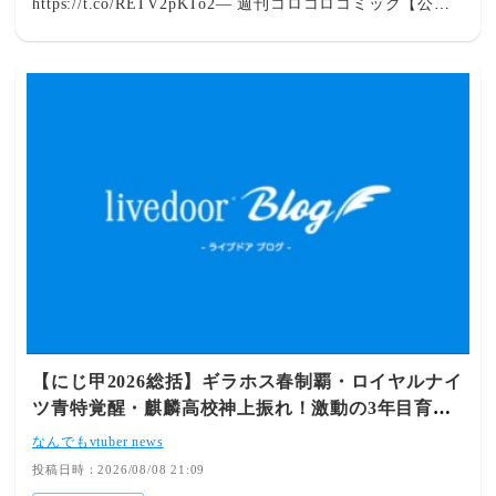
https://t.co/RETV2pKTo2— 週刊コロコロコミック【公
式】 (@CorocoroWeekly) August 8, 2026 2026/08/08(土)
18:36:47.90 ID:D61WVWxa
【にじ甲2026総括】ギラホス春制覇・ロイヤルナイ
ツ青特覚醒・麒麟高校神上振れ！激動の3年目育成
ハイライト＆名鑑まとめ！
なんでもvtuber news
投稿日時：2026/08/08 21:09