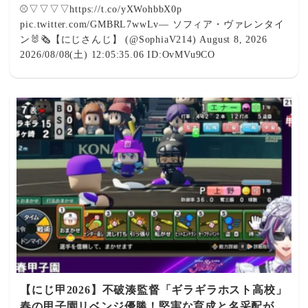
をできることを願ってるよ」と、監督への感謝と最後の頂
⚾▽▽▽▽https://t.co/yXWohbbX0p
らない！甲子園出場を決めた注目の3校、ファビュラス・
点を目指すナインへの熱いエールが鳴り止みません。 出
pic.twitter.com/GMBRL7wwLv— ソフィア・ヴァレンタイ
ギラホス・麒麟の激闘記録まとめ 記事を読む ➔
典：【 #にじ甲2026 】帝国立ロイヤルナイツ学園 3年目春
ン🐰🗞【にじさんじ】 (@SophiaV214) August 8, 2026
から！【にじさんじ】 - YouTube 👑 Editor's View 夏の県
2026/08/08(土) 12:05:35.06 ID:OvMVu9CO
大会優勝、本当におめでとうございます！数々の選択と決
断を重ね、着実にチームを強くしてきたフレン監督の情熱
が実を結ぶ瞬間は、見ていて涙が出そうになるほど感動的
でした。インタビューでの青特引きも含めて、まさに努力
と笑顔が引き寄せた最高のドラマだと思います！いよいよ
次は集大成となる最後の夏甲子園。最高の仲間たちと共
に、後悔のない最高のプレイングで優勝を掴み取ってくれ
ることを一ファンとして信じて全力で応援しています！ 👇
あわせて読みたいおすすめ記事 【にじ甲2026】悩みぬい
た末の決断――フレン・E・ルスタリオ監督が魅せた「葛
藤」と「監督生命の真髄」【帝国立ロイヤルナイツ学園】
記事を読む ➔ 【にじ甲2026】栄冠ナイン序盤戦総括！七
瀬すず菜・星川サラ・宇佐美リト監督が見せた「豪運・激
闘・急成長」のドラマとナインの熱き進撃を徹底レビュ
ー！ 記事を読む ➔ 【にじ甲2026】1年目春から「オリジ
【にじ甲2026】不破湊監督「ギラギラホスト高校」
ナル変化球」上振れ!? 不破湊監督率いる「ギラギラホスト
春の甲子園リベンジ優勝！堅実な育成と名采配が生
高校」こだわり抜く試行錯誤と最高のスタートダッシュ！