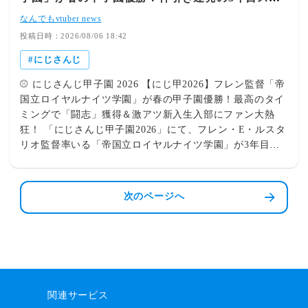
育成と熱き采配のドラマを徹底レビュー！ 不破湊監督率
ートにファン歓喜！
いる「ギラギラホスト高校」が2年目秋の神宮大会で見事
なんでもvtuber news
に頂点へ！華やかな見た目とは裏腹に、全員に経験を積ま
投稿日時：2026/08/06 18:42
せる緻密かつ堅実な育成と、ここぞの場面で見せる鋭い勝
にじさんじ
負勘が結実。全国の強豪を相手に圧倒的な勝負強さを発揮
して掴み取った感動の戴冠劇を解説しています。 👉 詳し
⚾ にじさんじ甲子園 2026 【にじ甲2026】フレン監督「帝
く記事を読む 👑 帝国立ロイヤルナイツ学園 【にじ甲
国立ロイヤルナイツ学園」が春の甲子園優勝！最高のタイ
2026】フレン監督「帝国立ロイヤルナイツ学園」が春の甲
ミングで「闘志」獲得＆激アツ新入生入部にファン大熱
子園優勝！神引き連発の3年目スタートにファン歓喜！ フ
狂！ 「にじさんじ甲子園2026」にて、フレン・E・ルスタ
レン・E・ルスタリオ監督率いる「帝国立ロイヤルナイツ
リオ監督率いる「帝国立ロイヤルナイツ学園」が3年目の
学園」が、実力勝負で春の甲子園を見事に制覇！魔物頼み
春の甲子園へと出陣！魔物に頼らない堂々たる圧勝劇で見
にならない真っ向勝負での全勝劇に加え、念願の「闘志」
事に春甲子園優勝を果たしたほか、長年熱望していた「闘
獲得や超豊作の新入生スカウトなど、最高の流れで集大成
志」の本の獲得や最強クラスの新入生スカウト大成功な
次のページへ
の3年目へと突き進む必見のストーリーです。 👉 詳しく
ど、まさに「フレン監督の努力と判断が実を結んだ」劇的
記事を読む 💭 Editor's View 各校それぞれの良さと物語が
展開の連発にリスナーから絶賛の声が殺到しています！
詰まった素晴らしい配信ばかりで、見ていて胸が熱くなる
🔥 勝利を引き寄せる強運と育成！ロイヤルナイツ学園の
場面の連続でした！土壇場での逆転劇で見せる宇佐美監督
ハイライト 魔物なしでの圧勝劇！実力で掴み取った春の
の熱血な采配、チーム全体の底上げを見事に結果に繋げた
甲子園制覇！ 「魔物」の力だけに依存せず、着実に育ん
不破監督の巧みさ、そして積み重ねた育成成果と強運を結
できたチーム本来の打力と投手力で見事勝ち進んだロイヤ
実させて春甲を制したフレン監督の笑顔。どの高校もそれ
関連サービス
ルナイツ学園。圧倒的な勝負強さを見せつけての優勝に、
ぞれのスタイルで着実に強くなっており、甲子園本番でこ