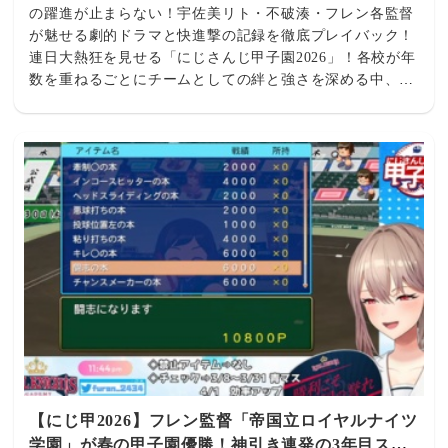
の躍進が止まらない！宇佐美リト・不破湊・フレン各監督
が魅せる劇的ドラマと快進撃の記録を徹底プレイバック！
連日大熱狂を見せる「にじさんじ甲子園2026」！各校が年
数を重ねるごとにチームとしての絆と強さを深める中、宇
佐美リト監督、不破湊監督、フレン・E・ルスタリオ監督
が率いる3校がそれぞれ輝かしい大躍進を記録しました！
秋地区大会での怒涛の逆転劇、神宮大会制覇、そして春の
甲子園優勝と、リスナーの心を揺さぶった名勝負と劇的な
育成ドラマをまとめてプレイバックします！ 🔥 名監督た
ちが魅せた快進撃＆劇的ドラマ 🦒 麒麟高校 【にじ甲
2026】宇佐美リト監督「麒麟高校」2年目秋地区大会で魅
せた怒涛の成長！頼もしすぎる柱たちのホームランラッシ
ュと劇的逆転劇で春甲へ挑む！ 2年目の秋地区大会に挑ん
だ宇佐美リト監督率いる「麒麟高校」。主軸打者たちの驚
異的なホームランラッシュと、 土壇場で発揮された驚異
の粘り強さで劇的な逆転劇を連発！チーム全体の一体感と
頼もしすぎる主力たちの成長が光り、見事に春の甲子園出
場権を獲得した熱血の激闘劇です。 👉 詳しく記事を読む
✨ ギラギラホスト高校 【にじ甲2026】不破湊監督「ギラ
【にじ甲2026】フレン監督「帝国立ロイヤルナイツ
ギラホスト高校」神宮大会制覇！2年目秋を制した堅実な
学園」が春の甲子園優勝！神引き連発の3年目スタ