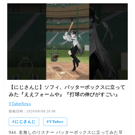
るから結果として運がついてくるんだろうな〜！」「そん
も合わさってチーム力は最高潮へ！涙と笑顔が詰まった泣
な君を我らは応援して幸せだぜ！」と、監督の人間性と熱
いても笑っても最後の夏甲子園を目前に、リスナーからの
意に心を動かされるファンが続出しています。 出典：
熱き大声援が届いています！ 🔥 決断が実を結ぶ歓喜！ロ
【パワフルプロ野球2026-2027】#にじ甲2026 麒麟高校 3
イヤルナイツ学園のハイライト 激闘を制し掴んだ栄冠！
年目 4月から！ 【宇佐美リト/にじさんじ】 - YouTube 👑
「夏の県大会優勝」で本選甲子園へ進出！ 集大成となる3
Editor's View 甲子園出場決定、そして怒涛の神上振れ本当
年目の夏県大会にて、磨き上げた戦力と熱いチームワーク
におめでとうございます！葛葉選手の赤特消去やりりむ選
を発揮して見事優勝！コメント欄でも「夏の県大会優勝お
手のキャッチャーA獲得など、「こんな展開が見たい」と
めでと！」「皆強くなったねー！」と、これまでナインと
いうファンの願いが次々と現実になっていく様は鳥肌の連
共に歩んできたリスナーから歓喜と祝福の声が溢れ出しま
続でした。どんな時も前を向き、全力で栄冠ナインを楽し
した。 勝負所で見せた名采配とインタビュー引き！「青
む宇佐美監督の太陽のような明るさがあったからこそ、勝
特もりもり」でチーム力爆発！ 要所で見せたフレン監督
利の女神が微笑んだのだと感じます。最高の戦力を揃えて
の勇気ある決断が次々とハマり、勝利を引き寄せる熱い展
挑む集大成の甲子園本番、麒麟高校がどんな頂の景色を見
開に！さらに県大会突破後のインタビューイベントで見事
【にじさんじ】ソフィ、バッターボックスに立って
せてくれるのかワクワクが止まりません！ 👇 あわせて読
に青特殊能力を獲得し、「フレンの決断が実を結ぶ場面が
みた『ええフォームや』『打球の伸びがすごい』
みたいおすすめ記事 【にじ甲2026】栄冠をつかみ取った3
多くてｱﾁｱﾁだった」「県大会突破＋インタビューで青特も
人の監督たち！狂蘭メロコ・星川サラ・フレン監督が見せ
りもりナイスでしたー！！！」と大きな話題を呼びまし
VTuberNews
た「甲子園＆全国大会優勝」の歓喜と激闘の軌跡を徹底解
た。 泣いても笑っても最後の夏！全力を尽くすフレン監
投稿日時：2026/08/08 20:00
説！ 記事を読む ➔ 【にじ甲2026】小柳ロウ監督率いる
督へ溢れる愛と声援！ いよいよ次は泣いても笑っても最
「新生抜刀高校」が春夏春連覇＆“超名門”に到達！秋の敗
にじさんじ
VTuber
後となる本番の夏甲子園！「フレンのおかげで最高に楽し
戦を糧に繋いだ圧倒的勝負強さ、新入生を迎え最後の夏へ
い夏だった！ありがとう！！」「フレンが後悔の無い栄冠
944. 名無しのリスナー バッターボックスに立ってみた🐰
王手！ 記事を読む ➔ 【にじ甲2026】ドラマと熱狂が止ま