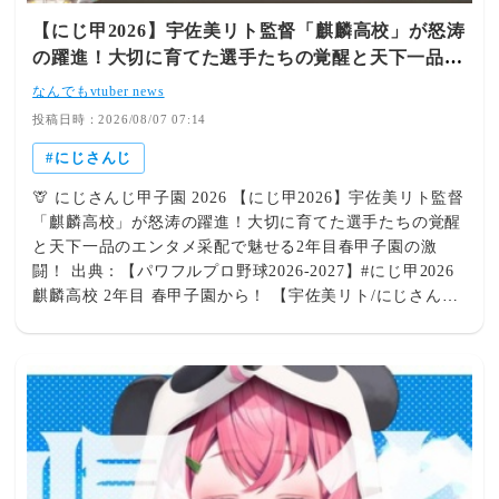
め尽くされました。まさに『ギラギラホスト高校』のエー
【にじ甲2026】宇佐美リト監督「麒麟高校」が怒涛
スとしての誇りと意地を見せつけた名シーン！投手陣の軸
の躍進！大切に育てた選手たちの覚醒と天下一品の
が揺るぎないものとなり、本戦勝利への道筋が一段と鮮明
エンタメ采配で魅せる2年目春甲子園の激闘！
になりましたね！💪✨ リスナーの日常すら変える！？「栄
なんでもvtuber news
冠ナイン」がもたらす最高の活力 今回の熱狂的な配信を
投稿日時：2026/08/07 07:14
受けて、リスナーからは熱い声援や共感の声が殺到してい
にじさんじ
ます！ 「ここにきて奪三振覚えたの偉過ぎィィィ！！流
石ギラホスのエース！！」 「ふわっちの栄冠配信が毎日
🦒 にじさんじ甲子園 2026 【にじ甲2026】宇佐美リト監督
楽しみすぎて、仕事終わってから配信までに飯もお風呂も
「麒麟高校」が怒涛の躍進！大切に育てた選手たちの覚醒
済ませるぞーって生活モチベ爆上がりしてます！」 「覚
と天下一品のエンタメ采配で魅せる2年目春甲子園の激
醒イベ来たり練習試合引けたりいい風が吹いてるから、こ
闘！ 出典：【パワフルプロ野球2026-2027】#にじ甲2026
のまま青特も勝利も引き寄せてほしい！」 不破湊監督の
麒麟高校 2年目 春甲子園から！ 【宇佐美リト/にじさん
『栄冠ナイン』は、単なるゲーム実況の枠を超えて、リス
じ】 - YouTube 『にじさんじ甲子園2026』において、独
ナーの毎日のモチベーションや生活リズムを支える大爆発
自の育成スタイルと明るいパッションでファンを惹きつけ
的エンタメになっています！仕事や日々のタスクを爆速で
続ける宇佐美リト監督率いる「麒麟高校」！2年目春の甲
終わらせて配信に備えるファンが続出するのも納得の面白
子園大会を迎えた今回は、手塩にかけて育て上げてきた主
さです👍🔥 Editor's View 土壇場での「奪三振」習得は、
力選手たちの眩しい躍進と、難局すら笑いに変える監督の
画面の前で思わず声を上げてしまうほどの胸熱展開でし
エンタメあふれる熱血采配が大きな見どころとなりまし
た！栄冠ナインというドラマを生み出すゲームの中で、こ
た。 ⚾ 努力が実った選手たちの躍動と劇的な試合展開 い
こまで完璧なタイミングで結果を引き寄せる不破湊監督の
よいよ開幕した2年目の春の甲子園 。チームの柱として成