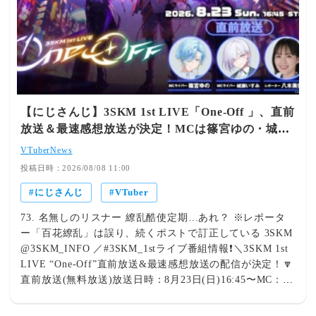
【にじさんじ】3SKM 1st LIVE「One-Off 」、直前
放送＆最速感想放送が決定！MCは篠宮ゆの・城瀬
いすみ【8/23(日)16:45～】
VTuberNews
投稿日時：2026/08/08 11:00
にじさんじ
VTuber
73. 名無しのリスナー 繚乱酷使定期…あれ？ ※レポータ
ー「百花繚乱」は誤り、続くポストで訂正している 3SKM
@3SKM_INFO ／#3SKM_1stライブ番組情報❗️＼3SKM 1st
LIVE “One-Off”直前放送&最速感想放送の配信が決定！🔽
直前放送(無料放送)放送日時：8月23日(日)16:45〜MC： #
篠宮ゆの #城瀬いすみレポーター： #百花繚乱▼ご視聴は
こちらhttps://live.nicovideo.jp/watch/lv350973860…※どな