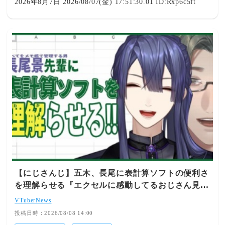
2026年8月7日 2026/08/07(金) 17:51:30.01 ID:Rxp6c5ft
【にじさんじ】五木、長尾に表計算ソフトの便利さ
を理解らせる『エクセルに感動してるおじさん見て
なんか感動する』
VTuberNews
投稿日時：2026/08/08 14:00