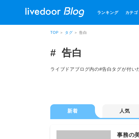
ランキング
カテゴ
TOP
＞
タグ
＞ 告白
告白
ライブドアブログ内の#告白タグが付い
新着
人気
事務の