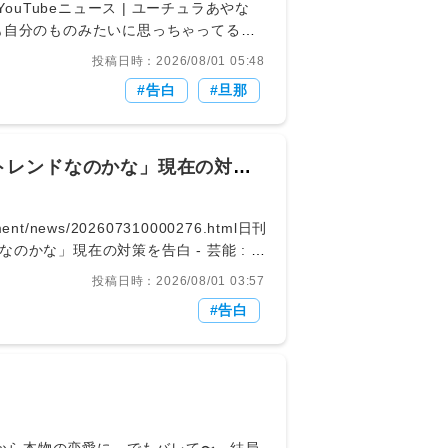
。当時を振り返り、千種さんは「『自分
s/161055YouTubeニュース | ユーチュラあやな
もを産めない自分は1人で生きていくほ
自分のものみたいに思っちゃってる」 -
人）が公開したコラボ動画に「あやなん」
投稿日時：2026/08/01 05:48
ばゆーの新しい交際相手に嫉妬していると
告白
旦那
女ができて、最近いろんな動画で新しい彼女と
ゃイライラしてて」と告白しました。ぷ
んは「なんか嫉妬してる、多分」と認
だけど」と自己分析しています。あやな
トレンドなのかな」現在の対策
た頃には、4人で交流していた時期があ
夫だった」と振り返ります。しかし、離
が、全く違うワールドを始めちゃったわ
inment/news/202607310000276.html日刊
かな」現在の対策を告白 - 芸能 : 日
「ナインティナインのオールナイトニッ
投稿日時：2026/08/01 03:57
ポーツ新聞社のニュースサイト、ニッカン
告白
言及する岡村は前段で、ドラマ撮影時に後頭
くんはお粉スタイルなんや」と言うと、
てます。雨降ってきたら、一斉に四方八