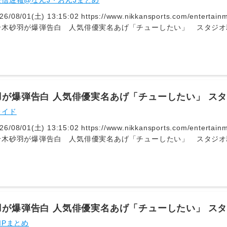
信遅報@なんJ・おんJまとめ
26/08/01(土) 13:15:02 https://www.nikkansports.com/enterta
木砂羽が爆弾告白 人気俳優実名あげ「チューしたい」 スタジオ騒然
7月31日に配信されたABEMA「ダマってられない女たち seaso
ジオを騒然とさせた… - 日刊スポーツ新聞社のニュースサイト、
ansports.com）鈴木は「だから私さ、（役柄が）本当に恋愛に程
MIが「こんなにきれいなのに？」と突っ込むと、鈴木は「いやいや…
ちゃけ、自ら大笑いした。
羽が爆弾告白 人気俳優実名あげ「チューしたい」 ス
レイド
26/08/01(土) 13:15:02 https://www.nikkansports.com/enterta
木砂羽が爆弾告白 人気俳優実名あげ「チューしたい」 スタジオ騒然
7月31日に配信されたABEMA「ダマってられない女たち seaso
ジオを騒然とさせた… - 日刊スポーツ新聞社のニュースサイト、
ansports.com）鈴木は「だから私さ、（役柄が）本当に恋愛に程
MIが「こんなにきれいなのに？」と突っ込むと、鈴木は「いやいや…
ちゃけ、自ら大笑いした。
羽が爆弾告白 人気俳優実名あげ「チューしたい」 ス
IPまとめ