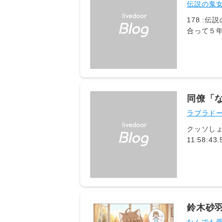
店は交
伝説の鬼
178 :伝説の鬼女 ～修羅
合って５
に４～５
互いの家
で独立し
ランチし
母が最近
金の話を
同僚「
えず、ち
円札は
ラブラド
たので持
ませんで
クッソしょ
となのか
11:58:
ったら何
札にすれ
のか、全
です」↓
なんだか
鈴木砂