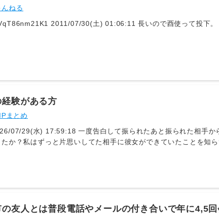
気持ちをB子に伝え「俺と付き合ってもらえませんか
ゃんねる
の経験がある方
IPまとめ
2026/07/29(水) 17:59:18 一度告白して振られたあと振ら
したか？私はずっと片思いしてた相手に彼女ができていたことを知ら
点を作らずに過ごしてきましたが、告白から半年以上たった今彼のほ
彼のことがまだ好きなんです…付き合ったよって方、お断りしたって
市の友人とは普段電話やメールの付き合いで年に4,5