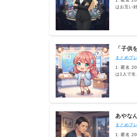
1: 匿名 
はお互い
けであっ
「子供
と孤独
まとめブ
1: 匿名 20
は1人で生
エティ |
された当時
たち シ
が吹き出
どもを授
ちゃくち
あやな
卵誘発剤
ものみ
まとめブ
と自分と
けるよう
1: 匿名 20