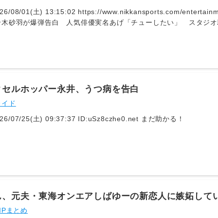
26/08/01(土) 13:15:02 https://www.nikkansports.com/enterta
木砂羽が爆弾告白 人気俳優実名あげ「チューしたい」 スタジオ騒然
7月31日に配信されたABEMA「ダマってられない女たち seaso
ジオを騒然とさせた… - 日刊スポーツ新聞社のニュースサイト、
ansports.com）鈴木は「だから私さ、（役柄が）本当に恋愛に程
MIが「こんなにきれいなのに？」と突っ込むと、鈴木は「いやいや…
ちゃけ、自ら大笑いした。
クセルホッパー永井、うつ病を告白
レイド
26/07/25(土) 09:37:37 ID:uSz8czhe0.net まだ助かる！
ん、元夫・東海オンエアしばゆーの新恋人に嫉妬してい
たいに思っちゃってる」
IPまとめ