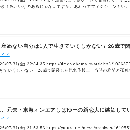
2026/07/24(金) 22:06:33 よく漫画などで罰ゲームで告白
好き！みたいなのあるじゃないですか。あれってフィクションもいい
たりするんでしょうか。皆さんの周りでありました？
を産めない自分は1人で生きていくしかない」26歳で
を告白「子連れを避けるように」
レイド
26/07/31(金) 22:34:35 https://times.abema.tv/articles/
きていくしかない」26歳で閉経した気象予報士、当時の絶望と孤独を
 ABEMA TIMES | アベマタイムズ気象予報士の千種ゆり子（38
の絶望や、周囲との落差に苦しんだ孤独な思いを告白した。 7月3
ーズン3』が放送。本番組はさまざまな女性の生き様に密着取材し、…
す更年期障のような症状が出始めたため、別の病院で検査を受けたと
かるため、千種さんは1人で卵を育てる不妊治療を開始。病院の待合
ゃ孤独。『なんで私は1人でやってるんだろう』みたいな」と孤独感
ん、元夫・東海オンエアしばゆーの新恋人に嫉妬してい
の注射を打ち続けた。1年ほど治療を続けるも上手くいかず、周りが
たいに思っちゃってる」
レイド
の落差みたいなのもありましたし、耐えられなくなった」「子ども連
にだんだんなっていきました」と回避行動をとるようになったという
26/07/31(金) 21:53:53 https://yutura.net/news/archive