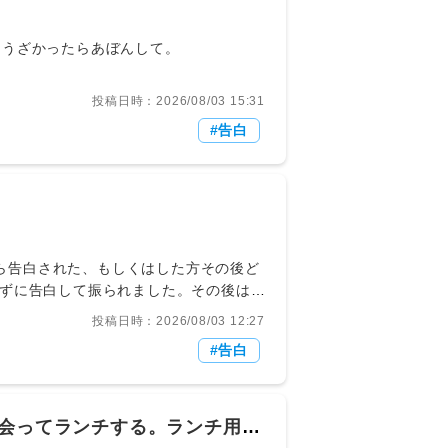
？」→結果
443 : ◆RVqT86nm21K1 2011/07/30(土) 01:06:11 長いので酉使って投下。 うざかったらあぼんして。
投稿日時：2026/08/03 15:31
告白
れた相手から告白された、もしくはした方その後ど
ずに告白して振られました。その後はま
うから連絡がありました。都合いいなと
投稿日時：2026/08/03 12:27
方どちらの意見も聞きたいです。
告白
回会ってランチする。ランチ用の