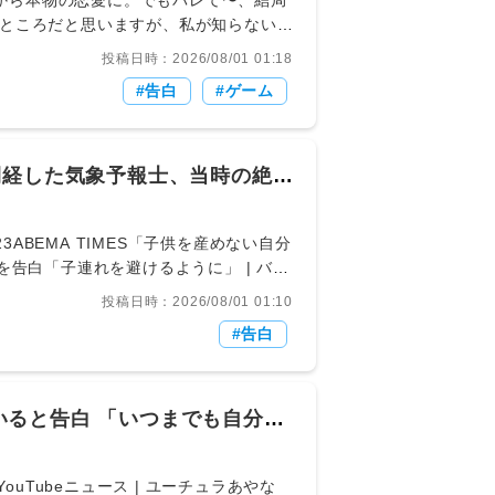
して、そこから本物の恋愛に。でもバレて〜、結局
ところだと思いますが、私が知らないだ
投稿日時：2026/08/01 01:18
告白
ゲーム
閉経した気象予報士、当時の絶望
-/10263723ABEMA TIMES「子供を産めない自分
告白「子連れを避けるように」 | バラ
歳）が番組に出演し、26歳で早発閉経と診断
投稿日時：2026/08/01 01:10
1日、ABEMAにて『ダマってられない女
告白
その2年後、突然カーッと熱くなって汗
ころ「早発閉経」と診断される。将来子
室で仲睦まじい夫婦に囲まれる中、「め
を募らせ、お腹に毎日決まった時間に排
ると告白 「いつまでも自分の
結婚・出産を迎える中で「周りの人たち
れがいない場所に移ったりとかして、避
。当時を振り返り、千種さんは「『自分
s/161055YouTubeニュース | ユーチュラあやな