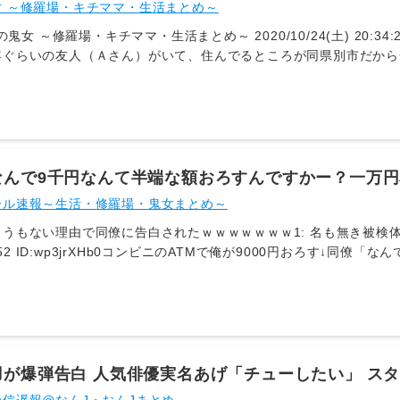
代で予約し自分が住む市の足回りの良い店を選ぶ。友
女 ～修羅場・キチママ・生活まとめ～
場・キチママ・生活まとめ～ 2020/10/24(土) 20:34:23 ID:??? すみません、上げます。知り
年ぐらいの友人（Ａさん）がいて、住んでるところが同県別市だから
回会ってランチしてる。ランチの店は交代で予約してて、自分が住ん
にも行き来したことがある。互いに住居は持ち家の戸建て。私たちは
ておりＡさんはご主人を亡くして一人暮らし、私は夫婦二人暮らし。
たときにＡさんから突然「実は生活保護を受けている」と告白されま
大腿骨を骨折したのでちゃんと元のように歩けるようになるか心配だ･
していたわけではありません。本当に突然そんな話になったのでビック
なんで9千円なんて半端な額おろすんですかー？一万円
ょうど最後のデザートが運ばれてきたので助かったと思いました。Ａ
店で使うと迷惑や面倒かけちゃうことあるから」 → 
ール速報～生活・修羅場・鬼女まとめ～
ち家のある人が生活保護を受けられるのか？と言う疑問もありだから
した。何より疑問なのは、それを何故私に話したのか？と言うこと。
うもない理由で同僚に告白されたｗｗｗｗｗｗｗ1: 名も無き被検体774号+
な？とその時思いましたが別れ際に「次は私さんが探してね」と言わ
43.52 ID:wp3jrXHb0コンビニのATMで俺が9000円おろす↓
故？という感じです。正直なところ、それを聞いて今後どう接したら
ばいいのに」俺「一万円札は店で使うと迷惑や面倒かけちゃうことあ
く分からず困っています。聞かなかったことにして今まで通りに接し
「気遣い素敵！付き合って！」と告られるこの子チョロすぎないか…
誘いにくいと言うのもあります。みなさんなら、どう思いますか？
羽が爆弾告白 人気俳優実名あげ「チューしたい」 ス