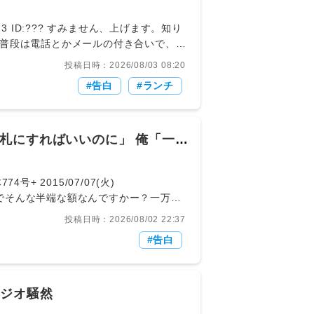
人から突然「実は生活保護を
普段は電話とかメールの付き合いで、年
でる市の足回りのいい店を選んでる。お
投稿日時：2026/08/03 08:20
アラフィフで、互いに子供は大学や就職
告白
ランチ
と言う状況です。相談と言うのは、先日
した。直前にしていた話は、私の実家の
･･と言うようなことで経済的な話、お
リして、「そうなんだ･･･」としか言
札にすればいいのに」 俺「一万
さん宅が持ち家だと言うことは聞いてい
それを聞いた同僚がまさかの反応
こそ全くそんなことは考えたこともあり
これはもう、ランチとか出来ないってこ
 2015/07/07(火)
れたのでそう言う事でもないのかな？だ
同僚「なんでそんな半端な額なんですかー？一万円
いいのか、Ａさんは私にどうしてほしい
るから、常に千円札持つようにしてるん
投稿日時：2026/08/02 22:37
ようかと思いつつ聞いてしまった以上、
？
告白
タジオ騒然