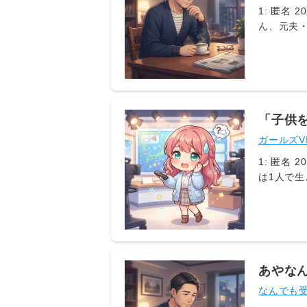
1: 匿名 20
ん、元夫
YouTu
（同195
打ち明けま
しばゆー
ろたんが
め、「な
「子供
んは、そ
と孤独
ガールズV
ったとい
婚を経て
1: 匿名 20
けじゃん
は1人で生
エティ |
された当時
たち シ
が吹き出
どもを授
ちゃくち
あやな
卵誘発剤
ものみ
なんでも受
と自分と