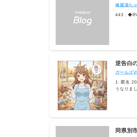
→この
修羅場ち
逆告白
ガールズV
1: 匿名 
うなりま
ったく接
思う反面
同県別