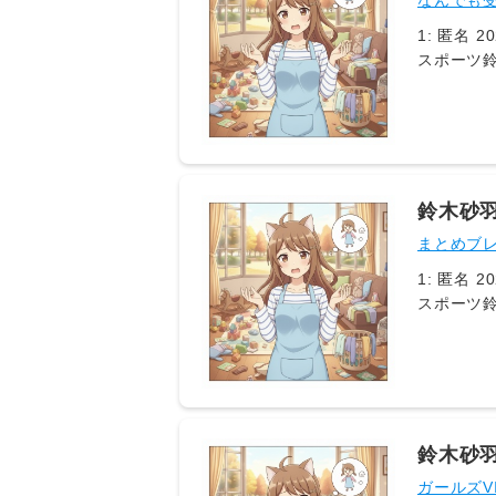
なんでも受
1: 匿名 20
スポーツ鈴
（53）が
白し、スタ
（nikk
MEGU
突如ぶっ
鈴木砂
まとめブ
1: 匿名 20
スポーツ鈴
（53）が
白し、スタ
（nikk
MEGU
突如ぶっ
鈴木砂
ガールズV