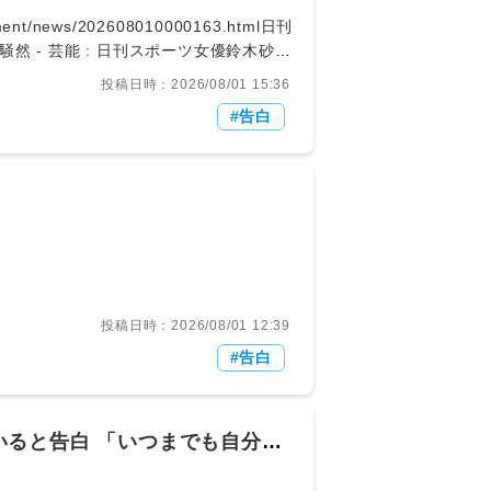
inment/news/202608010000163.html日刊
 - 芸能 : 日刊スポーツ女優鈴木砂羽
n3」に出演。キスしたい人気俳優を実名告
投稿日時：2026/08/01 15:36
ニッカンスポーツ・コム
告白
遠いんだよね、いつもね」と答えた。
ほんと、横浜流星君とかチューしたい」と
投稿日時：2026/08/01 12:39
告白
ると告白 「いつまでも自分の