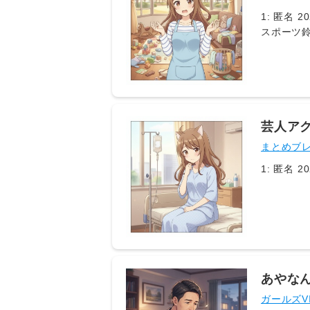
1: 匿名 20
スポーツ鈴
（53）が
白し、スタ
（nikk
MEGU
突如ぶっ
芸人ア
まとめブ
1: 匿名 20
あやな
ものみ
ガールズV