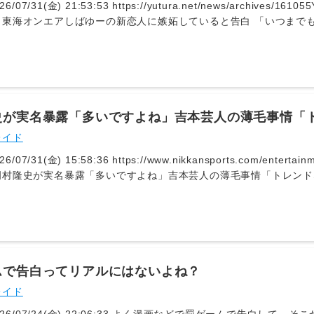
にだんだんなっていきました」と回避行動をとるようになったという
26/07/31(金) 21:53:53 https://yutura.net/news/archive
う風になりたかったのに』っていう思いが一番出てきちゃう」「子ど
・東海オンエアしばゆーの新恋人に嫉妬していると告白 「いつまでも
っていう」と、深く追い詰められていた心境を明かした。
beニュース | ユーチュラ7月30日、「ぷろたん」（登録者数211万
万人）が出演し、元夫である「東海オンエア」（同725万人）のし
した。 レイナとの初 [&hellip;]あやなんは「なんか新しい彼
がめっちゃイチャイチャしてて」と述べ、「私、それになんかめっち
「そのイライラっていうのは嫉妬ってこと？」と確認すると、あやな
んかいつまでも自分のものみたいに思っちゃってんのかもしれないん
史が実名暴露「多いですよね」吉本芸人の薄毛事情「
の「イライラ」について、離婚前にお互いにセカンドパートナーがい
レイド
い、「そのときは、その4人で仲良くしてたわけで、それまでは大丈
、しばゆーに新たな交際相手が現れたことについて、「向こうはそれ
26/07/31(金) 15:58:36 https://www.nikkansports.com/enterta
」と、自分の中の違和感を語っています。
村隆史が実名暴露「多いですよね」吉本芸人の薄毛事情「トレンドなの
ツナインティナイン岡村隆史（56）が30日深夜放送のニッポン放送
曜深夜1時）に相方の矢部浩之（54）とともに生出演… - 日刊ス
コム（nikkansports.com）番組内で自身の頭髪についてよく
を気にして「粉」を振りかけたと明かしていた。＜略＞矢部が「藤井
藤井くんもそうやし。あと、かまいたちの濱家（隆一）。濱家も使っ
差される。お粉がトレンドなのかな」と語った。
ムで告白ってリアルにはないよね？
レイド