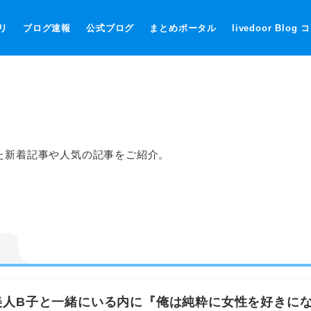
リ
ブログ速報
公式ブログ
まとめポータル
livedoor Blog
た新着記事や人気の記事をご紹介。
美人B子と一緒にいる内に『俺は純粋に女性を好きに