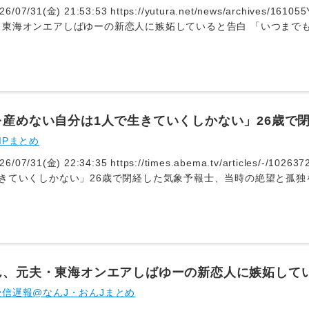
26/07/31(金) 21:53:53 https://yutura.net/news/archive
・東海オンエアしばゆーの新恋人に嫉妬していると告白 「いつまでも
beニュース | ユーチュラ7月30日、「ぷろたん」（登録者数211万
万人）が出演し、元夫である「東海オンエア」（同725万人）のし
した。 レイナとの初 [&hellip;]あやなんは「なんか新しい彼
がめっちゃイチャイチャしてて」と述べ、「私、それになんかめっち
「そのイライラっていうのは嫉妬ってこと？」と確認すると、あやな
んかいつまでも自分のものみたいに思っちゃってんのかもしれないん
を産めない自分は1人で生きていくしかない」26歳で
の「イライラ」について、離婚前にお互いにセカンドパートナーがい
を告白「子連れを避けるように」
IPまとめ
い、「そのときは、その4人で仲良くしてたわけで、それまでは大丈
、しばゆーに新たな交際相手が現れたことについて、「向こうはそれ
26/07/31(金) 22:34:35 https://times.abema.tv/articles/
」と、自分の中の違和感を語っています。
きていくしかない」26歳で閉経した気象予報士、当時の絶望と孤独を
 ABEMA TIMES | アベマタイムズ気象予報士の千種ゆり子（38
の絶望や、周囲との落差に苦しんだ孤独な思いを告白した。 7月3
ーズン3』が放送。本番組はさまざまな女性の生き様に密着取材し、…
す更年期障のような症状が出始めたため、別の病院で検査を受けたと
かるため、千種さんは1人で卵を育てる不妊治療を開始。病院の待合
ゃ孤独。『なんで私は1人でやってるんだろう』みたいな」と孤独感
ん、元夫・東海オンエアしばゆーの新恋人に嫉妬してい
の注射を打ち続けた。1年ほど治療を続けるも上手くいかず、周りが
たいに思っちゃってる」
信遅報@なんJ・おんJまとめ
の落差みたいなのもありましたし、耐えられなくなった」「子ども連