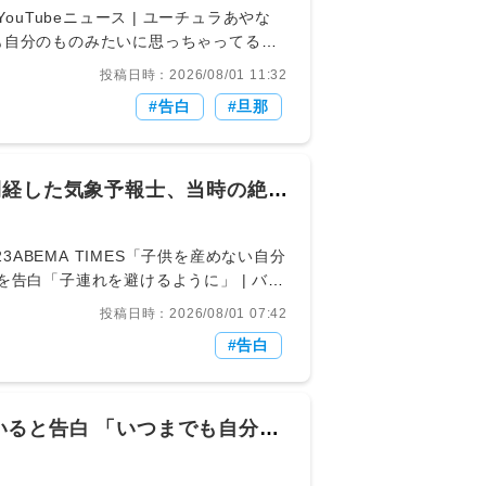
s/161055YouTubeニュース | ユーチュラあやな
自分のものみたいに思っちゃってる」 -
人）が公開したコラボ動画に「あやなん」
投稿日時：2026/08/01 11:32
ばゆーの新しい交際相手に嫉妬していると
告白
旦那
女ができて、最近いろんな動画で新しい彼女と
ゃイライラしてて」と告白しました。ぷ
んは「なんか嫉妬してる、多分」と認
だけど」と自己分析しています。あやな
閉経した気象予報士、当時の絶望
た頃には、4人で交流していた時期があ
夫だった」と振り返ります。しかし、離
が、全く違うワールドを始めちゃったわ
-/10263723ABEMA TIMES「子供を産めない自分
告白「子連れを避けるように」 | バラ
歳）が番組に出演し、26歳で早発閉経と診断
投稿日時：2026/08/01 07:42
1日、ABEMAにて『ダマってられない女
告白
その2年後、突然カーッと熱くなって汗
ころ「早発閉経」と診断される。将来子
室で仲睦まじい夫婦に囲まれる中、「め
を募らせ、お腹に毎日決まった時間に排
ると告白 「いつまでも自分の
結婚・出産を迎える中で「周りの人たち
れがいない場所に移ったりとかして、避