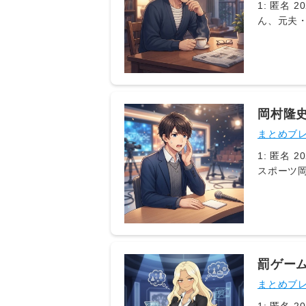
けるよう
1: 匿名 20
もあぁい
ん、元夫
かかない
YouTu
（同195
打ち明けま
しばゆー
ろたんが
め、「な
岡村隆
んは、そ
を告白
まとめブ
ったとい
婚を経て
1: 匿名 20
けじゃん
スポーツ岡
刊スポー
ポン」（木
スポーツ・
部の写り
岡村は「
方から傘
罰ゲー
まとめブ