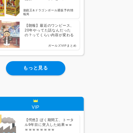
遊戯王&ドラゴンボール通販予約情
報局
【朗報】最近のワンピース、
20年やってた話なんだった
の？ってくらい内容が変わる
ガールズVIPまとめ
もっと見る
VIP
【愕然】ぼく期間工、トータ
ル9年目に突入した結果ｗｗ
ｗｗｗｗｗｗｗｗ