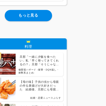
と祝儀に10万円を要求してき
て…
もっと見る
料理
旦那「一緒に夕飯を食べた
い」私「早く帰ってきてくれ
るの？」旦那「そうじゃない
んだ」→続いた言葉に思わず
修羅場ハザード -復讐・DQN返し・
絶句して…
衝撃系まとめ-
【母の味】子供の頃から母親
の作る唐揚げが大好きだっ
た 結婚後、旦那にも母親の
唐揚げを食べさせたいと思っ
て作り方を聞いたら…
結婚・恋愛ニュースぷらす