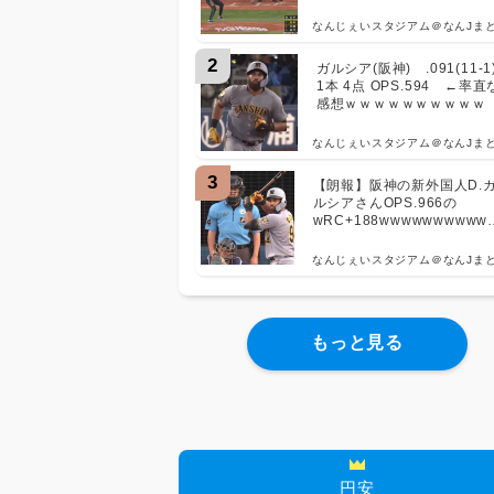
なんじぇいスタジアム＠なんJま
2
ガルシア(阪神) .091(11-1
1本 4点 OPS.594 ←率直
感想ｗｗｗｗｗｗｗｗｗｗ
なんじぇいスタジアム＠なんJま
3
【朗報】阪神の新外国人D.
ルシアさんOPS.966の
wRC+188wwwwwwwwww
wwwwwwwwwwwwwwww
ww
なんじぇいスタジアム＠なんJま
もっと見る
円安