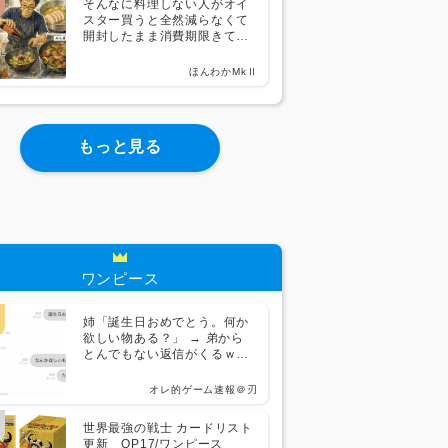
そんなに料理しない人がオイ
スター買うと全然減らなくて
開封したまま消費期限きて使
えなくなるんだよな
ほんわかMkⅡ
もっと見る
ワンピース
姉「誕生日おめでとう。何か
欲しい物ある？」 → 弟から
とんでもない返信がくるｗｗ
ｗｗｗ
オレ的ゲーム速報＠刃
世界最強の戦士 カードリスト
更新 OP17/ワンピース