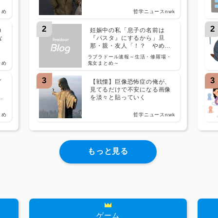
とめ
哲学ニュースnwk
2
2
)
妊娠中の私「息子の名前は
な
『パスタ』にするから」旦
那・親・友人「！？ やめな
よそんな名前！」私「私が産
ラブラドール速報～生活・修羅場・
むんだから文句は言わせな
とめ
鬼女まとめ～
い！」現在、改名の手続き中
です・・・
3
3
ガ
【戦慄】巨像恐怖症の俺が、
見てるだけで不安になる画像
w
を淡々と貼っていく
w
とめ
哲学ニュースnwk
もっと見る
ゲーム