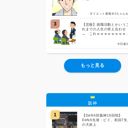
ダイエット速報＠2ちゃん
3
【悲報】就職活動とかいう
れまでの人生の答え合わ
← これｗｗｗｗｗｗｗｗ
ｗ
今日速2
もっと見る
阪神
1
【DeNA対阪神16回戦】
DeNA先発・ビド、初回7失
の大炎上