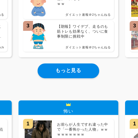
ｗｗ
ねる
ダイエット速報＠2ちゃんねる
3
3
こ
【朗報】ワイデブ、走るのも
せ
筋トレも効果なく、ついに食
ｗ
事制限に挑戦中
ch
ダイエット速報＠2ちゃんねる
もっと見る
怖い
1
1
お前らが人生ですれ違った中
点
で「一番怖かった人物」ｗｗ
ｗｗｗｗｗｗｗ