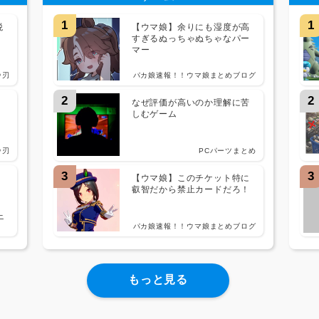
1
1
税
【ウマ娘】余りにも湿度が高
ラ
すぎるぬっちゃぬちゃなパー
マー
＠刃
パカ娘速報！！ウマ娘まとめブログ
2
2
なぜ評価が高いのか理解に苦
しむゲーム
＠刃
PCパーツまとめ
3
3
兆
【ウマ娘】このチケット特に
叡智だから禁止カードだろ！
ニ
パカ娘速報！！ウマ娘まとめブログ
もっと見る