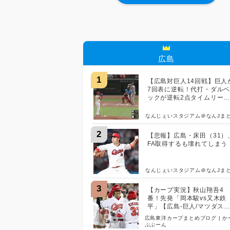
広島
1
【広島対巨人14回戦】巨人
7回表に逆転！代打・ダル
ックが逆転2点タイムリー
続く知念もタイムリーツー
ース！！！！！！！！！
なんじぇいスタジアム＠なんJま
2
【悲報】広島・床田（31）
FA取得するも壊れてしまう
なんじぇいスタジアム＠なんJま
3
【カープ実況】秋山翔吾4
番！先発「岡本駿vs又木鉄
平」【広島-巨人/マツダス
ジアム】
広島東洋カープまとめブログ | か
ぷぶーん