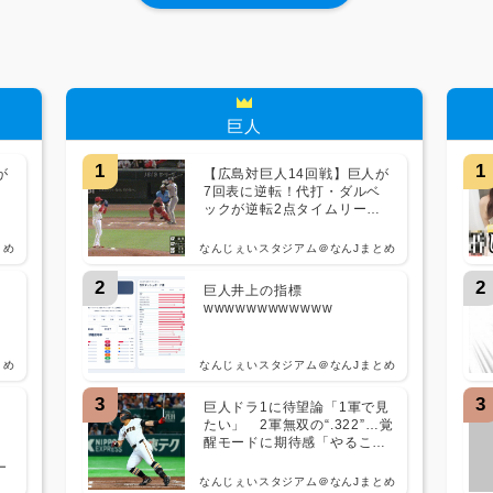
巨人
1
1
が
【広島対巨人14回戦】巨人が
ベ
7回表に逆転！代打・ダルベ
！
ックが逆転2点タイムリー！
ベ
続く知念もタイムリーツーベ
ース！！！！！！！！！
とめ
なんじぇいスタジアム＠なんJまとめ
2
2
、
巨人井上の指標
wwwwwwwwwwww
とめ
なんじぇいスタジアム＠なんJまとめ
3
3
巨人ドラ1に待望論「1軍で見
たい」 2軍無双の“.322”…覚
タ
醒モードに期待感「やること
ない」
ー
なんじぇいスタジアム＠なんJまとめ