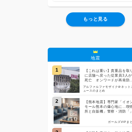
もっと見る
地震
1
【これは重い】貴重品を取
に店舗へ戻った従業員3人
死亡 オンワードが再発防
策を発表
アルファルファモザイク＠ネット
ュースのまとめ
2
【熊本地震】専門家「イオ
モール熊本の爆心地に…喫
所と自販機」警察・消防「
ガールズVIPま