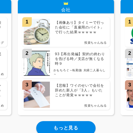
会社
1
1
渋
【画像あり】タイミーで行っ
り
た会社に「直雇用のバイト」
で行った結果ｗｗｗｗｗ
ログ
投資ちゃんねる
2
2
悪
93【再出発編】契約の終わり
を告げる時／支店が無くなる
時９
かもちろぐ～転勤族 夫婦二人暮らし
とめ
～
3
3
ン
【悲報】ワイのせいで会社を
う
辞めた新人が「3人」もいた
ｗ
ことが発覚ｗｗｗｗｗ
とめ
投資ちゃんねる
もっと見る