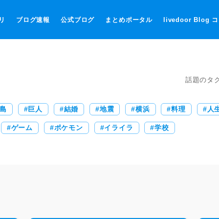
リ
ブログ速報
公式ブログ
まとめポータル
livedoor Blog
話題のタ
島
巨人
結婚
地震
横浜
料理
人
ゲーム
ポケモン
イライラ
学校