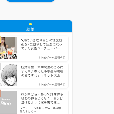
結婚
5月にいきなり自分の性交動
画をXに投稿して話題になっ
ていた女性ユーチューバーさ
ん、とんでもないことになっ
ていた・・・
オレ的ゲーム速報＠刃
既婚男性「大学院生のころに
オカリナ教えた小学生が現在
の妻ですね」→ネット大荒れ
ｗｗｗｗ
オレ的ゲーム速報＠刃
我が家は色々あって姉妹仲も
親との仲もよくなく、自分は
逃げるように家を出て妹とは
10年連絡すらしてなかった
ラブラドール速報～生活・修羅場・
→ ところが妹が結婚するから
鬼女まとめ～