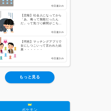
今日速2ch
【悲報】社会人になってから
「あ、俺って無能だったん
だ」って気づく瞬間がこち
ら・・・・・・
今日速2ch
【愕然】マッチングアプリで
女にしつこいって言われた結
果・・・・・・
今日速2ch
もっと見る
ポケモン