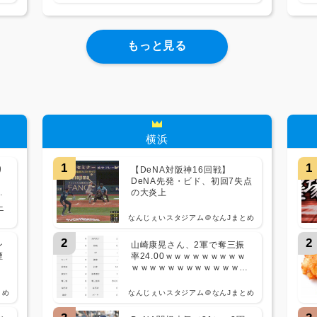
もっと見る
横浜
1
1
り
【DeNA対阪神16回戦】
が
DeNA先発・ビド、初回7失点
止
の大炎上
ニ
なんじぇいスタジアム＠なんJまとめ
2
2
ン
山崎康晃さん、2軍で奪三振
煙
率24.00ｗｗｗｗｗｗｗｗｗ
」
ｗｗｗｗｗｗｗｗｗｗｗｗｗ
ｗｗ
とめ
なんじぇいスタジアム＠なんJまとめ