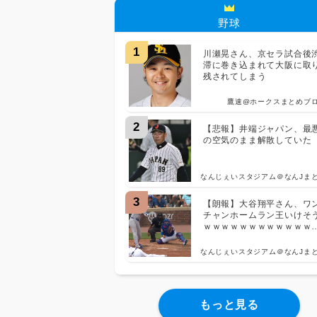
野球
1
川瀬晃さん、京セラ試合後
滞に巻き込まれて大阪に取
残されてしまう
鷹速@ホークスまとめブ
2
【悲報】井端ジャパン、最
の空気のまま解散していた
なんじぇいスタジアム＠なんJま
3
【朗報】大谷翔平さん、ワ
チャンホームラン王いけそ
ｗｗｗｗｗｗｗｗｗｗｗｗ
ｗｗｗｗｗｗｗｗ
なんじぇいスタジアム＠なんJま
もっと見る