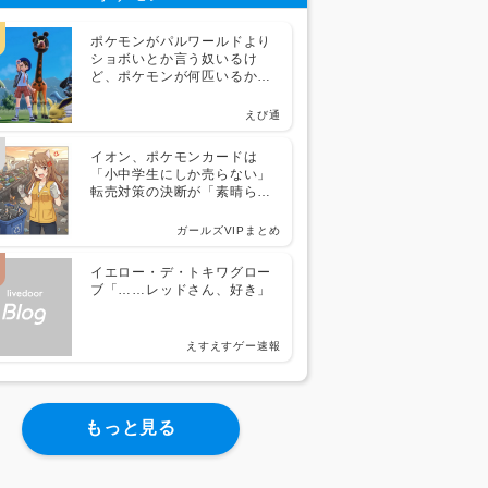
ポケモンがパルワールドより
ショボいとか言う奴いるけ
ど、ポケモンが何匹いるか分
かってる？
えび通
イオン、ポケモンカードは
「小中学生にしか売らない」
転売対策の決断が「素晴らし
い」と話題
ガールズVIPまとめ
イエロー・デ・トキワグロー
ブ「……レッドさん、好き」
えすえすゲー速報
もっと見る