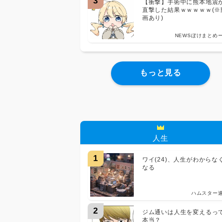
3
【衝撃】手術中に熊本地震
直撃した結果ｗｗｗｗｗ(※
画あり)
NEWSぽけまとめ
もっと見る
人生
1
ワイ(24)、人生がわからな
なる
ハムスター
2
ジム通いは人生を変えるっ
本当？