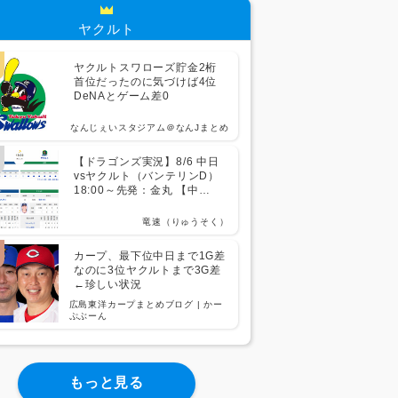
ヤクルト
ヤクルトスワローズ貯金2桁
首位だったのに気づけば4位
DeNAとゲーム差0
なんじぇいスタジアム＠なんJまとめ
【ドラゴンズ実況】8/6 中日
vsヤクルト（バンテリンD）
18:00～先発：金丸 【中
継:CBC Jスポ2 DAZN他】
竜速（りゅうそく）
カープ、最下位中日まで1G差
なのに3位ヤクルトまで3G差
←珍しい状況
広島東洋カープまとめブログ | かー
ぷぶーん
もっと見る