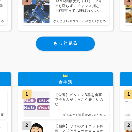
3
3
が
DeNA関根大気（31）、2軍
動
でも腐らずにチャンス掴む
「3割打っても呼ばれないな
ら4割打てばいい」
ーる
なんじぇいスタジアム＠なんJまとめ
もっと見る
食生活
1
1
く
【栄養】ビタミンB群を食事
で摂るのがけっこう難しいの
だ
速報
ダイエット速報＠2ちゃんねる
2
2
て
【画像】ワイのダイエット弁
当、マズそうｗｗｗｗｗｗｗ