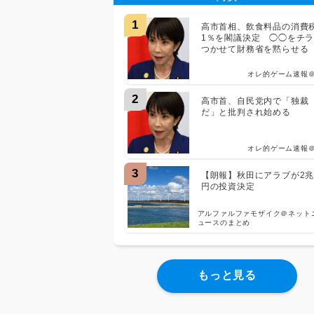
1
高市首相、飲食料品の消費
1％を閣議決定 ◯◯をチ
つかせて財務省を黙らせる
オレ的ゲーム速報
2
高市首、自民党内で「独裁
だ」と批判され始める
オレ的ゲーム速報
3
【朗報】秋田にアラブが2
円の投資決定
アルファルファモザイク＠ネット
ュースのまとめ
もっと見る