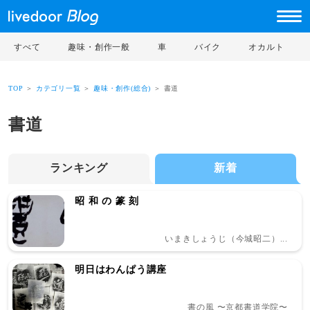
すべて
趣味・創作一般
車
バイク
オカルト
TOP
＞
カテゴリ一覧
＞
趣味・創作(総合)
＞ 書道
書道
ランキング
新着
昭 和 の 篆 刻
いまきしょうじ（今城昭二）...
明日はわんぱう講座
書の風 〜京都書道学院〜