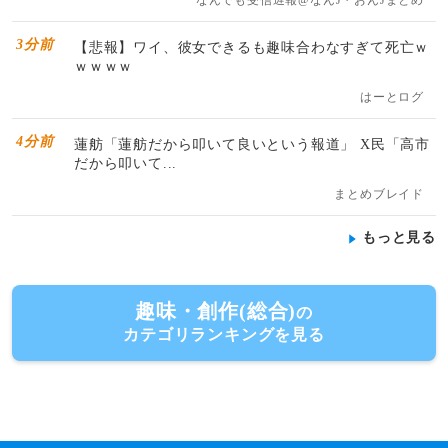
なんでも受信遅報@なんJ・おんJまとめ
3分前
【悲報】ワイ、彼女できるも趣味合わなすぎて死亡ｗ
ｗｗｗｗ
はーとログ
4分前
蓮舫「蓮舫だから叩いて良いという報道」 X民「高市
だから叩いて...
まとめブレイド
もっと見る
趣味・創作(総合)
の
カテゴリランキングを見る