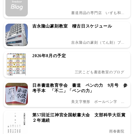
書道用品の専門店 いずも和...
吉永隆山篆刻教室 稽古日スケジュール
吉永隆山の篆刻（てん刻）ブ...
2026年8月の予定
三沢こども書道教室のブログ
日本書道教育学会 書道 ペンの力 9月号 参
考手本 「不二」「ペンの力」
美文字整形 ボールペン字 ...
第57回近江神宮全国献書大会 文部科学大臣賞
２年連続
雨春書院