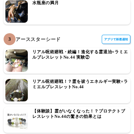
水瓶座の満月
3
アーススターシード
リアル呪術廻戦・続編！進化する霊退治×ラミエ
ルブレスレットNo.44 実験②
リアル呪術廻戦！？霊を祓うエネルギー実験×ラ
ミエルブレスレットNo.44
【体験談】霊がいなくなった！？プロテクトブ
レスレットNo.44の驚きの効果とは