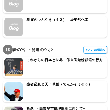
星屑のつぶやき（４２） 経年劣化②
18
夢の宮 ~開運のツボ~
これからの日本と世界 ①自民党総裁選の行方
盛者必衰と天下草創（てんかそうそう）
祈念 ~高市早苗総理誕生に向けて~