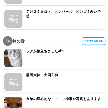
７月２５日ロト、ナンバーズ、ビンゴ５占い予
想
34
鈴の音
ラグが旅立ちました🌈✨
黒照大神・大国主神
今年の締め的な・・・ご神事や写真もあります