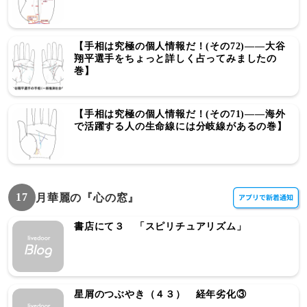
【手相は究極の個人情報だ！(その72)――大谷
翔平選手をちょっと詳しく占ってみましたの
巻】
【手相は究極の個人情報だ！(その71)――海外
で活躍する人の生命線には分岐線があるの巻】
17
月華麗の『心の窓』
書店にて３ 「スピリチュアリズム」
星屑のつぶやき（４３） 経年劣化③