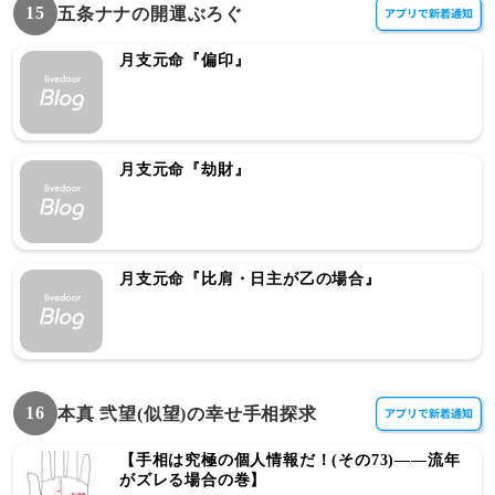
15
五条ナナの開運ぶろぐ
月支元命『偏印』
月支元命『劫財』
月支元命『比肩・日主が乙の場合』
16
本真 弐望(似望)の幸せ手相探求
【手相は究極の個人情報だ！(その73)――流年
がズレる場合の巻】