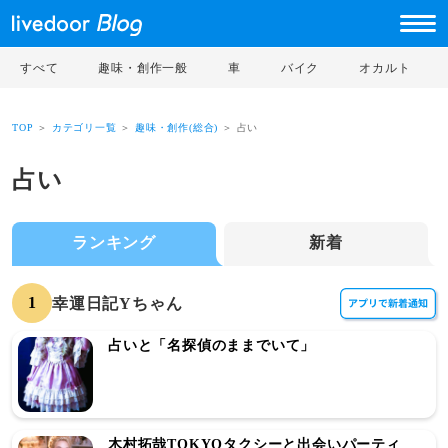
すべて
趣味・創作一般
車
バイク
オカルト
TOP
＞
カテゴリ一覧
＞
趣味・創作(総合)
＞ 占い
占い
ランキング
新着
1
幸運日記Yちゃん
占いと「名探偵のままでいて」
木村拓哉TOKYOタクシーと出会いパーティ