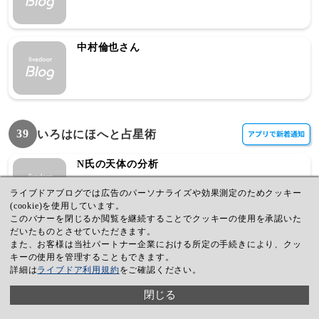
中村倫也さん
39
いろはにほへと占星術
N氏の天体の分析
ライブドアブログでは広告のパーソナライズや効果測定のためクッキー
(cookie)を使用しています。
このバナーを閉じるか閲覧を継続することでクッキーの使用を承認いた
だいたものとさせていただきます。
N氏の射手座水星
また、お客様は当社パートナー企業における所定の手続きにより、クッ
キーの使用を管理することもできます。
詳細は
ライブドア利用規約
をご確認ください。
閉じる
N氏のホロスコープ