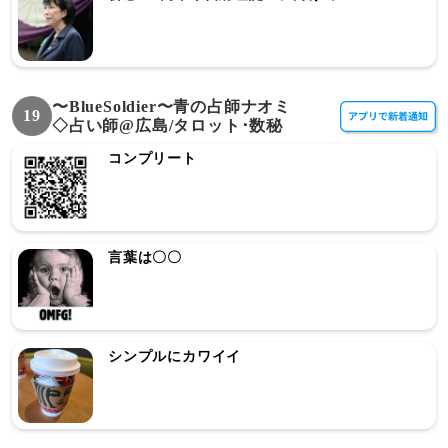
〜BlueSoldier〜青の占師ナオミ
19
◇占い師@広島/タロット･数秘
コンプリート
言葉は〇〇
シンプルにカワイイ