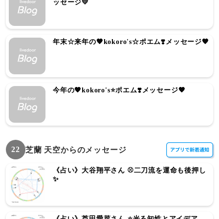
ッセージ💛
年末☆来年の🧡kokoro's☆ポエム❣️メッセージ🧡
今年の🧡kokoro's⭐ポエム❣️メッセージ🧡
22
芝蘭 天空からのメッセージ
《占い》大谷翔平さん ⚾️二刀流を運命も後押し
✨
《占い》芦田愛菜さん ⭐️光る知性とアイデア