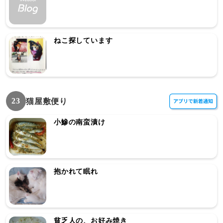
ねこ探しています
23
猫屋敷便り
小鰺の南蛮漬け
抱かれて眠れ
貧乏人の、お好み焼き