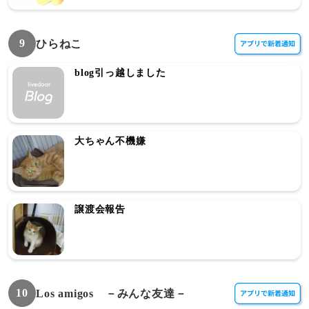
9
ひらねこ
blog引っ越しました
大ちゃん不機嫌
譲渡会報告
10
Los amigos －みんな友達－