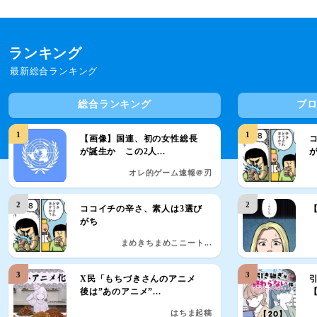
ランキング
最新総合ランキング
総合ランキング
ブ
1
1
【画像】国連、初の女性総長
が誕生か この2人...
オレ的ゲーム速報＠刃
2
2
ココイチの辛さ、素人は3選び
がち
まめきちまめこニート...
3
3
X民「もちづきさんのアニメ
後は”あのアニメ”...
【
はちま起稿