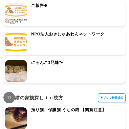
ご報告🍀
NPO法人おきにゃあわんネットワーク
にゃんこ3兄妹🐾
11
猫の家族探しｉｎ枚方
預り猫、保護猫 うちの猫 【閲覧注意】