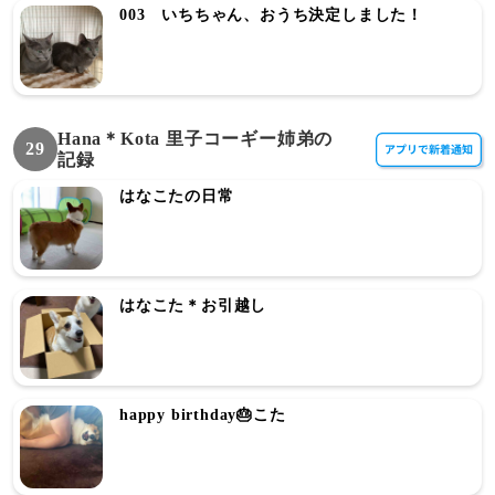
003 いちちゃん、おうち決定しました！
Hana＊Kota 里子コーギー姉弟の
29
記録
はなこたの日常
はなこた＊お引越し
happy birthday🎂こた