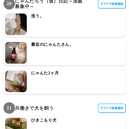
にゃんたろう（仮）日記～里親
20
募集中～
洗う。
最近のにゃんたさん。
にゃんた2ヶ月
21
共働きで犬を飼う
ひきこもり犬