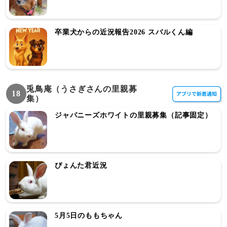
卒業犬からの近況報告2026 スバルくん編
兎鳥庵（うさぎさんの里親募
18
集）
ジャパニーズホワイトの里親募集（記事固定）
ぴょんた君近況
5月5日のももちゃん