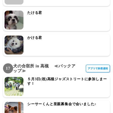
たける君
かける君
犬の合宿所 in 高槻 ≪バックア
17
ップ≫
５月3日(祝)高槻ジャズストリートに参加しまー
す！
シーサーくんと里親募集会で会いました♪