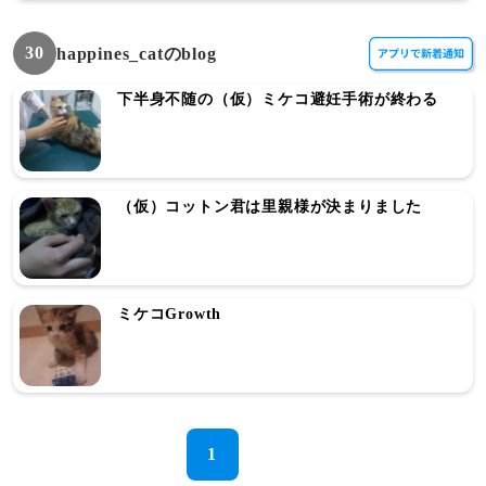
30
happines_catのblog
下半身不随の（仮）ミケコ避妊手術が終わる
（仮）コットン君は里親様が決まりました
ミケコGrowth
1