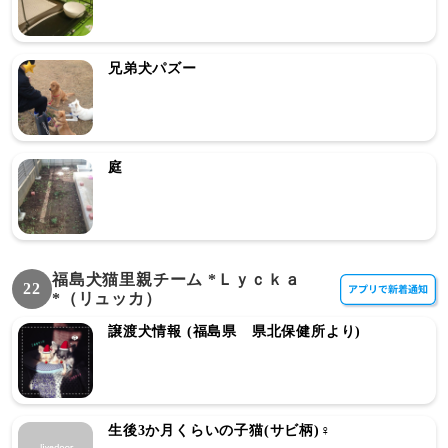
兄弟犬パズー
庭
福島犬猫里親チーム *Ｌｙｃｋａ
22
*（リュッカ）
譲渡犬情報 (福島県 県北保健所より)
生後3か月くらいの子猫(サビ柄)♀