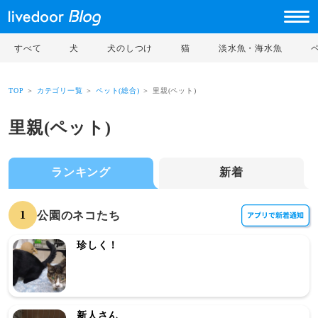
すべて
犬
犬のしつけ
猫
淡水魚・海水魚
TOP
＞
カテゴリ一覧
＞
ペット(総合)
＞ 里親(ペット)
里親(ペット)
ランキング
新着
1
公園のネコたち
珍しく！
新人さん