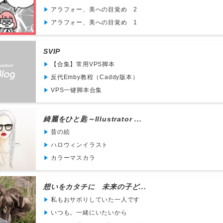
アラフォー、美への目覚め 2
アラフォー、美への目覚め 1
SVIP
【合集】常用VPS脚本
反代Emby教程（Caddy版本）
VPS一键脚本合集
綺麗をひと匙～Illustrator ...
昔の絵
ハロウィンイラスト
カラーマスカラ
想いをカタチに 未来の子ど...
私もおサボりしていた一人です
いつも。一緒にいたいから