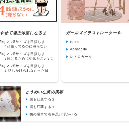
gやせて適正体重になるま...
ガールズイラストレーターや...
.7kgママSサイズを目指しま
room
！ 4頑張ってるのに減らない
Aphrodite
.7kgママSサイズを目指しま
レトロガール
！ 3続けるためにやめたこと3つ
.7kgママSサイズを目指しま
！ 2 話しかけられなかった日
とうめいな風の美容
眉も紅葉する２
眉も紅葉する１
朝の電車で湖を思い浮かべる