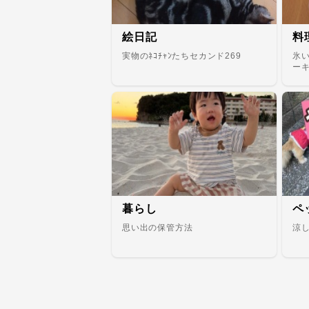
絵日記
料
実物のﾈｺﾁｬﾝたちセカンド269
氷
ー
暮らし
ペ
思い出の保管方法
涼