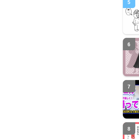
5
6
7
8