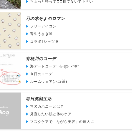
ちょっと待って❣❣捨てないで下さい
乃の木そよのロマン
フリーアイコン
寄生うさぎ🐰
コラボTシャツ🍦
有栖川のコーデ
海デートコーデ 𓇼𓆉 ⋆*❁*
今日のコーデ
ルームウェア(ネコ😸)
毎日笑顔生活
マヌカハニーとは？
見直したい肌と体のケア
マスクケアで「ながら美容」の達人に！