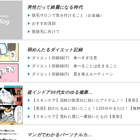
男性だって綺麗になる時代
脱毛サロンで気を付けること（お金編）
おすすめ洗顔
髭脱毛に向けて
弱めんたるダイエット記録
ダイエット回顧録(7) 食べすぎ注意
ダイエット回顧録(6) 食べることは生きること
ダイエット回顧録(5) 置き換えルーティーン
超インドア30代女のゆる健康...
【スキンケア】花粉の肌荒れに効いたアイテム！！【美容】
【美容】顔のたるみに効いたこと！1日5分やるだけ！【無料！
【スキンケア】荒れた唇に一番効いたもの【美容】
マンガでわかるパーソナルカ...