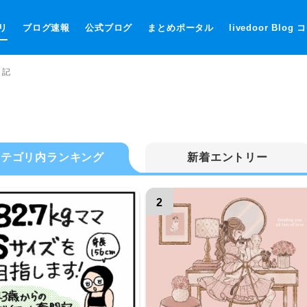
リ
ブログ速報
公式ブログ
まとめポータル
livedoor Blog
日記
カテゴリ内ランキング
新着エントリー
2