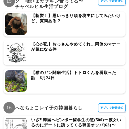
15
グ <続>またチキン食ってる〜
チャペルヒル生活ブログ
【斬髪！】思いっきり頭を坊主にしてみたいけ
ど、質問ある？
【心が凪】おっさんやめてくれ…同僚のマナー
が気になる件
【猫のガン闘病生活】トトロくんを看取った
話 6月24日
16
へなちょこレイ子の韓国暮らし
いざ!!韓国へビンボー留学生の道(500)〜彼女い
るのにデートに誘ってくる韓国オッパ(63)〜