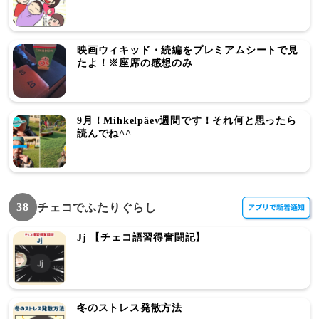
映画ウィキッド・続編をプレミアムシートで見
たよ！※座席の感想のみ
9月！Mihkelpäev週間です！それ何と思ったら
読んでね^^
38
チェコでふたりぐらし
Jj 【チェコ語習得奮闘記】
冬のストレス発散方法