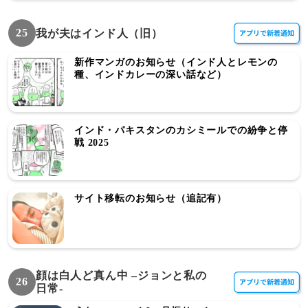
25
我が夫はインド人（旧）
新作マンガのお知らせ（インド人とレモンの
種、インドカレーの深い話など）
インド・パキスタンのカシミールでの紛争と停
戦 2025
サイト移転のお知らせ（追記有）
顔は白人ど真ん中 –ジョンと私の
26
日常-