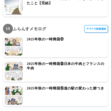
たこと【完結】
19
ふらんすメモログ
2025年秋の一時帰国㊲
2025年秋の一時帰国㊱日本の牛肉とフランスの
牛肉
2025年秋の一時帰国㉟道の駅の変わった餅つき