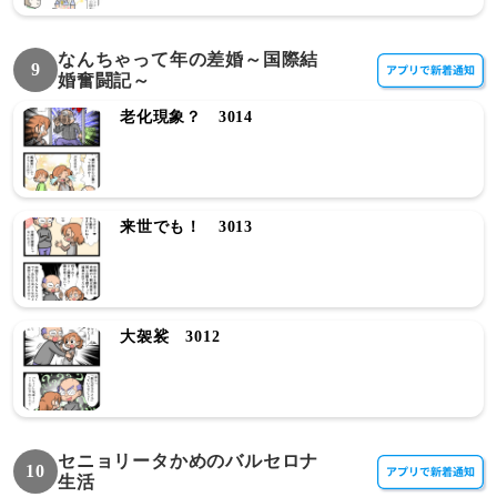
なんちゃって年の差婚～国際結
9
婚奮闘記～
老化現象？ 3014
来世でも！ 3013
大袈裟 3012
セニョリータかめのバルセロナ
10
生活