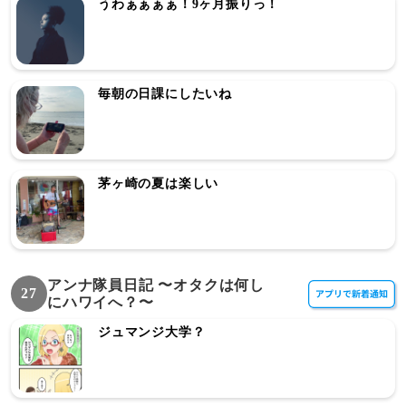
うわぁぁぁぁ！9ヶ月振りっ！
毎朝の日課にしたいね
茅ヶ崎の夏は楽しい
アンナ隊員日記 〜オタクは何し
27
にハワイへ？〜
ジュマンジ大学？