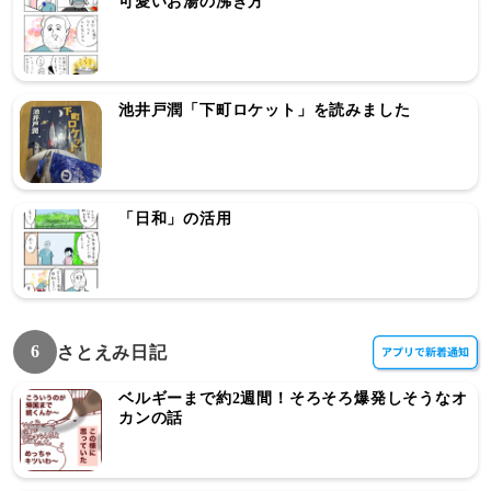
可愛いお湯の沸き方
池井戸潤「下町ロケット」を読みました
「日和」の活用
6
さとえみ日記
ベルギーまで約2週間！そろそろ爆発しそうなオ
カンの話