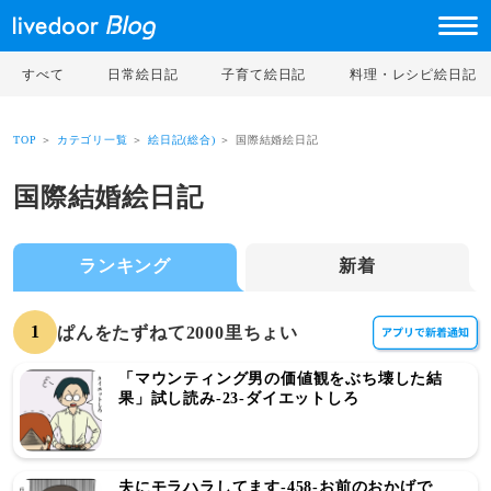
すべて
日常絵日記
子育て絵日記
料理・レシピ絵日記
TOP
＞
カテゴリ一覧
＞
絵日記(総合)
＞ 国際結婚絵日記
国際結婚絵日記
ランキング
新着
1
ぱんをたずねて2000里ちょい
「マウンティング男の価値観をぶち壊した結
果」試し読み-23-ダイエットしろ
夫にモラハラしてます-458-お前のおかげで