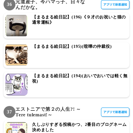
元道産子、今ハマっ子、日々な
36
んだかな。
【まるまる絵日記】(196)《９才のお祝いと猫の
通常運転》
【まるまる絵日記】(195)(喧嘩の仲裁役)
【まるまる絵日記】(194)(おいでおいでは軽く無
視)
エストニアで第２の人生?! ～
37
Tere tulemast!～
久しぶりすぎる投稿かつ、2番目のブログネーム
決めました